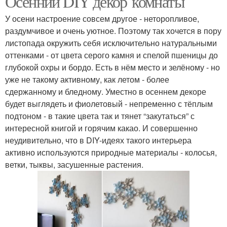
Осенний DIY декор комнаты
У осени настроение совсем другое - неторопливое,
раздумчивое и очень уютное. Поэтому так хочется в пору
листопада окружить себя исключительно натуральными
оттенками - от цвета серого камня и спелой пшеницы до
глубокой охры и бордо. Есть в нём место и зелёному - но
уже не такому активному, как летом - более
сдержанному и бледному. Уместно в осеннем декоре
будет выглядеть и фиолетовый - непременно с тёплым
подтоном - в такие цвета так и тянет “закутаться” с
интересной книгой и горячим какао. И совершенно
неудивительно, что в DIY-идеях такого интерьера
активно используются природные материалы - колосья,
ветки, тыквы, засушенные растения.