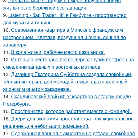
8.
Вилла на мысе с видом на море получила новую
жизнь после бережной реставрации.
9.
Listening - бар Trader Hifi в Гамбурге - пространство
для музыки и тишины.
10.
Современная квартира в Минске с французским
настроением - светлая, воздушная и очень личная по
характеру.
11.
Школа жизни: рабочее место школьника.
12.
Интерьер ресторана после перезагрузки построен на
смешении западных и восточных мотивов.
13.
Дизайнер Екатерина Субботина создала спокойный,
тёплый интерьер для молодой семьи, вдохновлённый
японским опытом заказчиков.
14.
Скандинавский вайб 60-х: квартира в старом фонде
Петербурга.
15.
Пространство, которое работает вместе с командой.
16.
Двери для экономии пространства - функциональное
решение для небольших помещений.
17.
Сдержанная ванная с акцентом на детали: спокойная