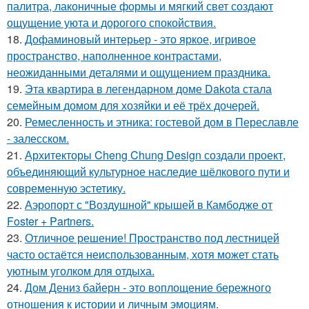
палитра, лаконичные формы и мягкий свет создают
ощущение уюта и дорогого спокойствия.
18.
Дофаминовый интерьер - это яркое, игривое
пространство, наполненное контрастами,
неожиданными деталями и ощущением праздника.
19.
Эта квартира в легендарном доме Dakota стала
семейным домом для хозяйки и её трёх дочерей.
20.
Ремесленность и этника: гостевой дом в Переславле
- залесском.
21.
Архитекторы Cheng Chung Design создали проект,
объединяющий культурное наследие шёлкового пути и
современную эстетику.
22.
Аэропорт с "Воздушной" крышей в Камбодже от
Foster + Partners.
23.
Отличное решение! Пространство под лестницей
часто остаётся неиспользованным, хотя может стать
уютным уголком для отдыха.
24.
Дом Дениз байерн - это воплощение бережного
отношения к истории и личным эмоциям.