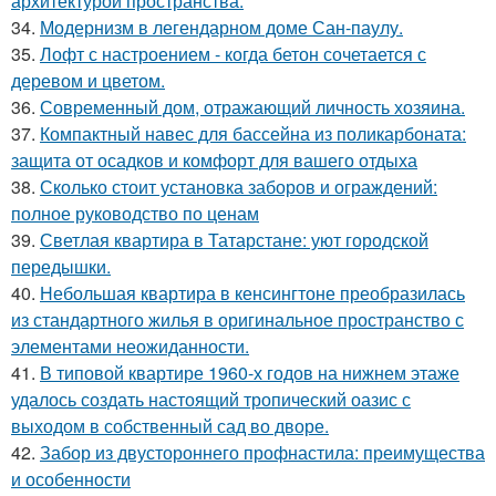
архитектурой пространства.
34.
Модернизм в легендарном доме Сан-паулу.
35.
Лофт с настроением - когда бетон сочетается с
деревом и цветом.
36.
Современный дом, отражающий личность хозяина.
37.
Компактный навес для бассейна из поликарбоната:
защита от осадков и комфорт для вашего отдыха
38.
Сколько стоит установка заборов и ограждений:
полное руководство по ценам
39.
Светлая квартира в Татарстане: уют городской
передышки.
40.
Небольшая квартира в кенсингтоне преобразилась
из стандартного жилья в оригинальное пространство с
элементами неожиданности.
41.
В типовой квартире 1960-х годов на нижнем этаже
удалось создать настоящий тропический оазис с
выходом в собственный сад во дворе.
42.
Забор из двустороннего профнастила: преимущества
и особенности