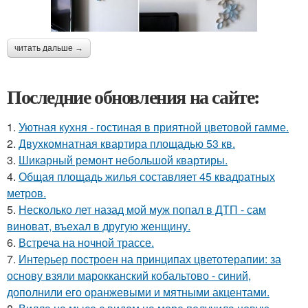
читать дальше →
Последние обновления на сайте:
1.
Уютная кухня - гостиная в приятной цветовой гамме.
2.
Двухкомнатная квартира площадью 53 кв.
3.
Шикарный ремонт небольшой квартиры.
4.
Общая площадь жилья составляет 45 квадратных
метров.
5.
Несколько лет назад мой муж попал в ДТП - сам
виноват, въехал в другую женщину.
6.
Встреча на ночной трассе.
7.
Интерьер построен на принципах цветотерапии: за
основу взяли марокканский кобальтово - синий,
дополнили его оранжевыми и мятными акцентами.