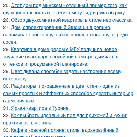
25.
Этот дом под минском - отличный пример того, как
функциональность и эстетика могут идти рука об руку.
26.
Обзор двухкомнатной квартиры в стиле неоклассика.
27.
Дом, спроектированный Studia 54 в репино,
напоминает роскошную яхту, пришвартованную среди
сосен.
28.
Квартира в доме рядом с МГУ получила новое
звучание благодаря спокойной палитре дымчатых
оттенков и продуманной планировке.
29.
Цвет дивана способен задать настроение всему
интерьеру.
30.
Радиаторы, покрашенные в цвет стен, - один из
самых простых и эффектных способов сделать интерьер
гармоничным.
31.
Яркая квартира в Турине.
32.
Как выбрать идеальный пол для прихожей и кухни:
практичность и стиль
33.
Кафе в красной поляне: стиль, вдохновлённый