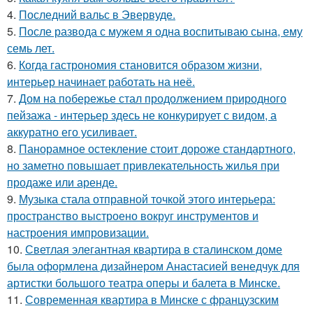
4.
Последний вальс в Эвервуде.
5.
После развода с мужем я одна воспитываю сына, ему
семь лет.
6.
Когда гастрономия становится образом жизни,
интерьер начинает работать на неё.
7.
Дом на побережье стал продолжением природного
пейзажа - интерьер здесь не конкурирует с видом, а
аккуратно его усиливает.
8.
Панорамное остекление стоит дороже стандартного,
но заметно повышает привлекательность жилья при
продаже или аренде.
9.
Музыка стала отправной точкой этого интерьера:
пространство выстроено вокруг инструментов и
настроения импровизации.
10.
Светлая элегантная квартира в сталинском доме
была оформлена дизайнером Анастасией венедчук для
артистки большого театра оперы и балета в Минске.
11.
Современная квартира в Минске с французским