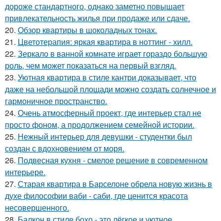
дороже стандартного, однако заметно повышает
привлекательность жилья при продаже или сдаче.
20.
Обзор квартиры в шоколадных тонах.
21.
Цветотерапия: яркая квартира в ноттинг - хилл.
22.
Зеркало в ванной комнате играет гораздо большую
роль, чем может показаться на первый взгляд.
23.
Уютная квартира в стиле кантри доказывает, что
даже на небольшой площади можно создать солнечное и
гармоничное пространство.
24.
Очень атмосферный проект, где интерьер стал не
просто фоном, а продолжением семейной истории.
25.
Нежный интерьер для девушки - студентки был
создан с вдохновением от моря.
26.
Подвесная кухня - смелое решение в современном
интерьере.
27.
Старая квартира в Барселоне обрела новую жизнь в
духе философии ваби - саби, где ценится красота
несовершенного.
28.
Балкон в стиле бохо - это лёгкое и уютное