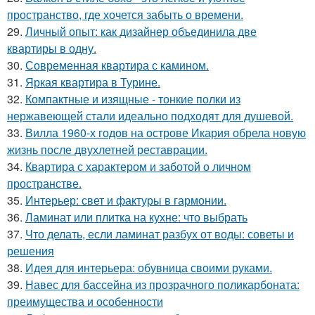
пространство, где хочется забыть о времени.
29.
Личный опыт: как дизайнер объединила две
квартиры в одну.
30.
Современная квартира с камином.
31.
Яркая квартира в Турине.
32.
Компактные и изящные - тонкие полки из
нержавеющей стали идеально подходят для душевой.
33.
Вилла 1960-х годов на острове Икария обрела новую
жизнь после двухлетней реставрации.
34.
Квартира с характером и заботой о личном
пространстве.
35.
Интерьер: свет и фактуры в гармонии.
36.
Ламинат или плитка на кухне: что выбрать
37.
Что делать, если ламинат разбух от воды: советы и
решения
38.
Идея для интерьера: обувница своими руками.
39.
Навес для бассейна из прозрачного поликарбоната:
преимущества и особенности