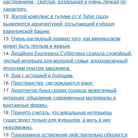
настроением - светлая, воздушная и очень личная по
характеру.
12.
Жилой комплекс в тулуме от V Taller сразу
выделяется архитектурой, отсылающей к образу
вавилонской башни.
13.
Очень наглядный пример того, как минимализм
может быть тёплым и живым.
14.
Дизайнер Екатерина Субботина создала спокойный,
тёплый интерьер для молодой семьи, вдохновлённый
японским опытом заказчиков.
15.
Дом с историей и будущим.
16.
Пространство, где рождаются идеи.
17.
Архитектор Анна скорик создала эклектичный
интерьер, объединив современные материалы и
винтажные формы.
18.
Принято считать, что идеальные интерьеры
существуют только для журналов, а жить в них
невозможно.
19.
Панорамное остекление действительно обходится