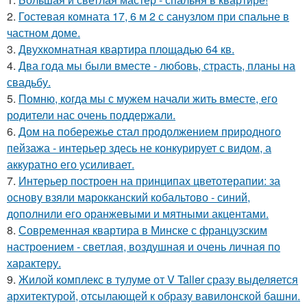
2.
Гостевая комната 17, 6 м 2 с санузлом при спальне в
частном доме.
3.
Двухкомнатная квартира площадью 64 кв.
4.
Два года мы были вместе - любовь, страсть, планы на
свадьбу.
5.
Помню, когда мы с мужем начали жить вместе, его
родители нас очень поддержали.
6.
Дом на побережье стал продолжением природного
пейзажа - интерьер здесь не конкурирует с видом, а
аккуратно его усиливает.
7.
Интерьер построен на принципах цветотерапии: за
основу взяли марокканский кобальтово - синий,
дополнили его оранжевыми и мятными акцентами.
8.
Современная квартира в Минске с французским
настроением - светлая, воздушная и очень личная по
характеру.
9.
Жилой комплекс в тулуме от V Taller сразу выделяется
архитектурой, отсылающей к образу вавилонской башни.