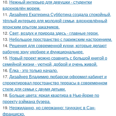
10.
Нежный интерьер для девушки - студентки
вдохновлён морем.
11.
Дизайнер Екатерина Субботина создала спокойный,
тёплый интерьер для молодой семьи, вдохновлённый
японским опытом заказчиков.
12.
Свет, воздух и природа здесь - главные герои.
13.
Небольшое пространство с парижским настроением.
14.
Решения для современной кухни, которые делают
рабочую зону удобнее и функциональнее.
15.
Новый проект можно сравнить с большой книгой о
семейной жизни - уютной, доброй и очень живой.
16.
Ёлка - это только начало.
17.
Дизайнер Владимир любарски оформил кабинет и
спроектировал пространство террасы в современном
стиле для семьи с двумя детьми.
18.
Больше цвета: яркая квартира в Нью-йорке по
проекту рэймана бузера.
19.
Неожиданно, но сдержанно: таунхаус в Сан-
франциско.