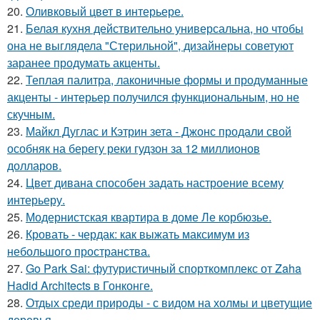
20.
Оливковый цвет в интерьере.
21.
Белая кухня действительно универсальна, но чтобы
она не выглядела "Стерильной", дизайнеры советуют
заранее продумать акценты.
22.
Теплая палитра, лаконичные формы и продуманные
акценты - интерьер получился функциональным, но не
скучным.
23.
Майкл Дуглас и Кэтрин зета - Джонс продали свой
особняк на берегу реки гудзон за 12 миллионов
долларов.
24.
Цвет дивана способен задать настроение всему
интерьеру.
25.
Модернистская квартира в доме Ле корбюзье.
26.
Кровать - чердак: как выжать максимум из
небольшого пространства.
27.
Go Park Sai: футуристичный спорткомплекс от Zaha
Hadid Architects в Гонконге.
28.
Отдых среди природы - с видом на холмы и цветущие
деревья.