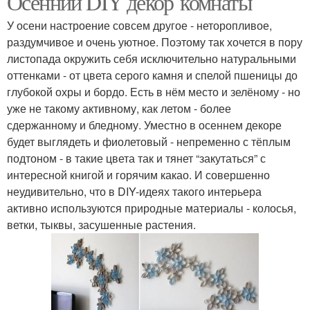
Осенний DIY декор комнаты
У осени настроение совсем другое - неторопливое,
раздумчивое и очень уютное. Поэтому так хочется в пору
листопада окружить себя исключительно натуральными
оттенками - от цвета серого камня и спелой пшеницы до
глубокой охры и бордо. Есть в нём место и зелёному - но
уже не такому активному, как летом - более
сдержанному и бледному. Уместно в осеннем декоре
будет выглядеть и фиолетовый - непременно с тёплым
подтоном - в такие цвета так и тянет “закутаться” с
интересной книгой и горячим какао. И совершенно
неудивительно, что в DIY-идеях такого интерьера
активно используются природные материалы - колосья,
ветки, тыквы, засушенные растения.