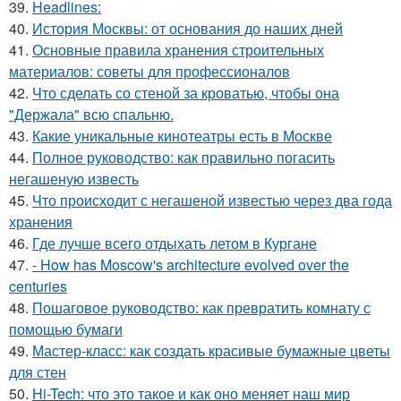
39.
Headlines:
40.
История Москвы: от основания до наших дней
41.
Основные правила хранения строительных
материалов: советы для профессионалов
42.
Что сделать со стеной за кроватью, чтобы она
"Держала" всю спальню.
43.
Какие уникальные кинотеатры есть в Москве
44.
Полное руководство: как правильно погасить
негашеную известь
45.
Что происходит с негашеной известью через два года
хранения
46.
Где лучше всего отдыхать летом в Кургане
47.
- How has Moscow's architecture evolved over the
centuries
48.
Пошаговое руководство: как превратить комнату с
помощью бумаги
49.
Мастер-класс: как создать красивые бумажные цветы
для стен
50.
Hi-Tech: что это такое и как оно меняет наш мир