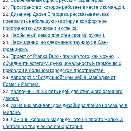
21.
Пространство, которое работает вместе с командой.
22.
Дизайнер Дарья Старцева рассказывает, как
превратить небольшую квартиру в комфортное
пространство для жизни и отдыха.
23.
Необычный декор для стен своими руками.
24.
Неожиданно, но сдержанно: таунхаус в Сан-
франциско.
25.
Проект от Planka Buro - пример того, как можно
объединить эстетику, функциональность и гармонию с
природой в большом городском пространстве.
26.
Аэропорт с "Воздушной" крышей в Камбодже от
Foster + Partners.
27.
Хэллоуин - 2025: пять идей для стильного осеннего
декора.
28.
Из наших архивов: дом дизайнера Фабио новембре в
Милане.
29.
Дом аны Араны в Мадриде - это не просто жильё, а
настоящая творческая лаборатория.