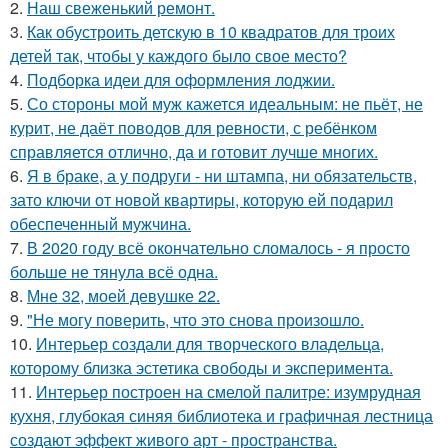
2.
Наш свеженький ремонт.
3.
Как обустроить детскую в 10 квадратов для троих
детей так, чтобы у каждого было свое место?
4.
Подборка идеи для оформления лоджии.
5.
Со стороны мой муж кажется идеальным: не пьёт, не
курит, не даёт поводов для ревности, с ребёнком
справляется отлично, да и готовит лучше многих.
6.
Я в браке, а у подруги - ни штампа, ни обязательств,
зато ключи от новой квартиры, которую ей подарил
обеспеченный мужчина.
7.
В 2020 году всё окончательно сломалось - я просто
больше не тянула всё одна.
8.
Мне 32, моей девушке 22.
9.
"Не могу поверить, что это снова произошло.
10.
Интерьер создали для творческого владельца,
которому близка эстетика свободы и эксперимента.
11.
Интерьер построен на смелой палитре: изумрудная
кухня, глубокая синяя библиотека и графичная лестница
создают эффект живого арт - пространства.