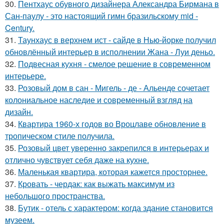
30.
Пентхаус обувного дизайнера Александра Бирмана в
Сан-паулу - это настоящий гимн бразильскому mid -
Century.
31.
Таунхаус в верхнем ист - сайде в Нью-йорке получил
обновлённый интерьер в исполнении Жана - Луи деньо.
32.
Подвесная кухня - смелое решение в современном
интерьере.
33.
Розовый дом в сан - Мигель - де - Альенде сочетает
колониальное наследие и современный взгляд на
дизайн.
34.
Квартира 1960-х годов во Вроцлаве обновление в
тропическом стиле получила.
35.
Розовый цвет уверенно закрепился в интерьерах и
отлично чувствует себя даже на кухне.
36.
Маленькая квартира, которая кажется просторнее.
37.
Кровать - чердак: как выжать максимум из
небольшого пространства.
38.
Бутик - отель с характером: когда здание становится
музеем.