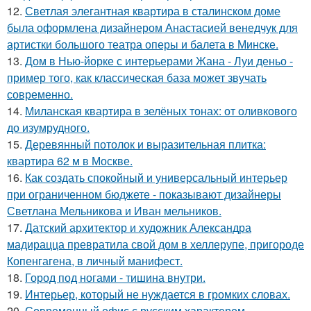
12.
Светлая элегантная квартира в сталинском доме
была оформлена дизайнером Анастасией венедчук для
артистки большого театра оперы и балета в Минске.
13.
Дом в Нью-йорке с интерьерами Жана - Луи деньо -
пример того, как классическая база может звучать
современно.
14.
Миланская квартира в зелёных тонах: от оливкового
до изумрудного.
15.
Деревянный потолок и выразительная плитка:
квартира 62 м в Москве.
16.
Как создать спокойный и универсальный интерьер
при ограниченном бюджете - показывают дизайнеры
Светлана Мельникова и Иван мельников.
17.
Датский архитектор и художник Александра
мадирацца превратила свой дом в хеллерупе, пригороде
Копенгагена, в личный манифест.
18.
Город под ногами - тишина внутри.
19.
Интерьер, который не нуждается в громких словах.
20.
Современный офис с русским характером.