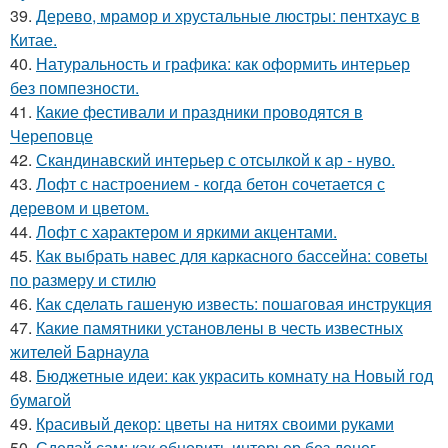
39.
Дерево, мрамор и хрустальные люстры: пентхаус в
Китае.
40.
Натуральность и графика: как оформить интерьер
без помпезности.
41.
Какие фестивали и праздники проводятся в
Череповце
42.
Скандинавский интерьер с отсылкой к ар - нуво.
43.
Лофт с настроением - когда бетон сочетается с
деревом и цветом.
44.
Лофт с характером и яркими акцентами.
45.
Как выбрать навес для каркасного бассейна: советы
по размеру и стилю
46.
Как сделать гашеную известь: пошаговая инструкция
47.
Какие памятники установлены в честь известных
жителей Барнаула
48.
Бюджетные идеи: как украсить комнату на Новый год
бумагой
49.
Красивый декор: цветы на нитях своими руками
50.
Сделай сам: как обновить интерьер без денег