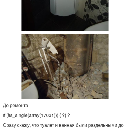
До ремонта
if (!is_single(array(17031))) { ?
} ?
Сразу скажу, что туалет и ванная были раздельными до