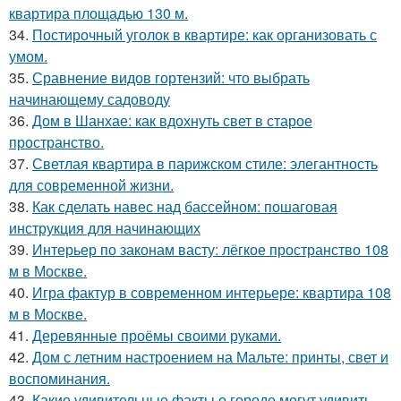
квартира площадью 130 м.
34.
Постирочный уголок в квартире: как организовать с
умом.
35.
Сравнение видов гортензий: что выбрать
начинающему садоводу
36.
Дом в Шанхае: как вдохнуть свет в старое
пространство.
37.
Светлая квартира в парижском стиле: элегантность
для современной жизни.
38.
Как сделать навес над бассейном: пошаговая
инструкция для начинающих
39.
Интерьер по законам васту: лёгкое пространство 108
м в Москве.
40.
Игра фактур в современном интерьере: квартира 108
м в Москве.
41.
Деревянные проёмы своими руками.
42.
Дом с летним настроением на Мальте: принты, свет и
воспоминания.
43.
Какие удивительные факты о городе могут удивить