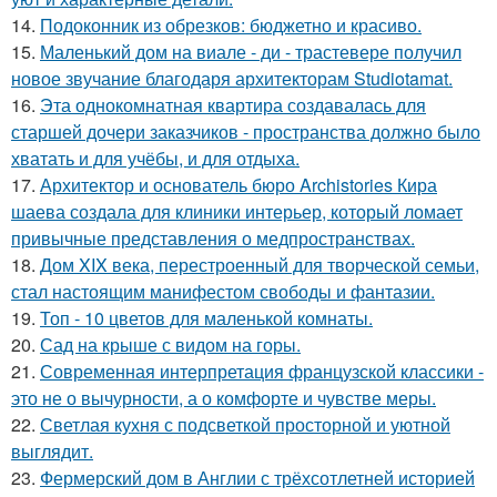
14.
Подоконник из обрезков: бюджетно и красиво.
15.
Маленький дом на виале - ди - трастевере получил
новое звучание благодаря архитекторам Studiotamat.
16.
Эта однокомнатная квартира создавалась для
старшей дочери заказчиков - пространства должно было
хватать и для учёбы, и для отдыха.
17.
Архитектор и основатель бюро Archistories Кира
шаева создала для клиники интерьер, который ломает
привычные представления о медпространствах.
18.
Дом XIX века, перестроенный для творческой семьи,
стал настоящим манифестом свободы и фантазии.
19.
Топ - 10 цветов для маленькой комнаты.
20.
Сад на крыше с видом на горы.
21.
Современная интерпретация французской классики -
это не о вычурности, а о комфорте и чувстве меры.
22.
Светлая кухня с подсветкой просторной и уютной
выглядит.
23.
Фермерский дом в Англии с трёхсотлетней историей