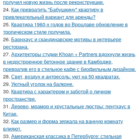
получил новую жизнь после реконструкции.
24.
Как превратить "Бабушкину" квартиру в
привлекательный вариант для аренды?
25.
Квартира 1960-х годов во Вроцлаве обновление в
тропическом стиле получила.
26.
Барнхаус и скандинавские мотивы в интерьере
ресторана.
27.
Архитекторы студии Khoan + Partners вдохнули жизнь
в недостроенное бетонное здание в Камбодже,
превратив его в стильное кафе с биофильным дизайном.
28.
Свет, воздух и антресоль: уют на 50 квадратах.
29.
Уютный уголок на балконе.
30.
Квартира с характером и заботой о личном
пространстве.
31.
Дерево, мрамор и хрустальные люстры: пентхаус в
Китае.
32.
Как размер и форма зеркала на ванную комнату
влияют.
33.
Американская классика в Петербурге: стильная