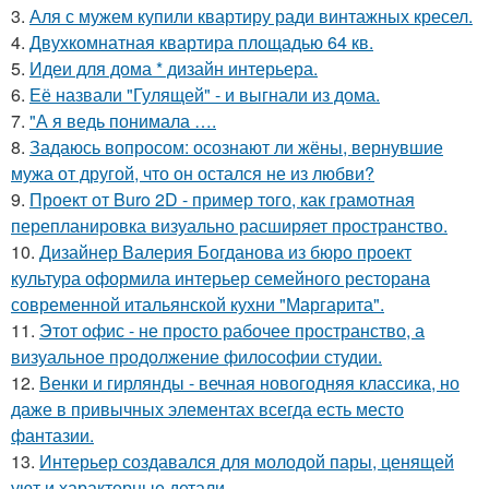
3.
Аля с мужем купили квартиру ради винтажных кресел.
4.
Двухкомнатная квартира площадью 64 кв.
5.
Идеи для дома * дизайн интерьера.
6.
Её назвали "Гулящей" - и выгнали из дома.
7.
"А я ведь понимала ….
8.
Задаюсь вопросом: осознают ли жёны, вернувшие
мужа от другой, что он остался не из любви?
9.
Проект от Buro 2D - пример того, как грамотная
перепланировка визуально расширяет пространство.
10.
Дизайнер Валерия Богданова из бюро проект
культура оформила интерьер семейного ресторана
современной итальянской кухни "Маргарита".
11.
Этот офис - не просто рабочее пространство, а
визуальное продолжение философии студии.
12.
Венки и гирлянды - вечная новогодняя классика, но
даже в привычных элементах всегда есть место
фантазии.
13.
Интерьер создавался для молодой пары, ценящей
уют и характерные детали.