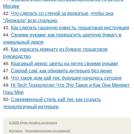
Москве
42.
Что сделать со стеной за кроватью, чтобы она
"Держала" всю спальню.
43.
Как сделать гашеную известь: пошаговая инструкция
44.
Своими руками: как превратить цветную бумагу в
уникальный декор
45.
Как украсить комнату из бумаги: пошаговое
руководство
46.
Красивый декор: цветы на нитях своими руками
47.
Сделай сам: как обновить интерьер без денег
48.
Что такое дом хай-тек: будущее началось сегодня
49.
Hi-Tech Технологии: Что Это Такое и Как Они Меняют
Наш Мир
50.
Современный стиль хай тек: как создать
технологичный интерьер
© 2026 Идеи дизайна интерьера
Контакты
Пользовательское соглашение