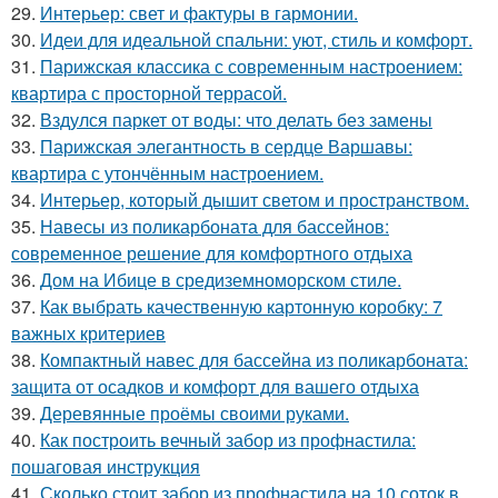
29.
Интерьер: свет и фактуры в гармонии.
30.
Идеи для идеальной спальни: уют, стиль и комфорт.
31.
Парижская классика с современным настроением:
квартира с просторной террасой.
32.
Вздулся паркет от воды: что делать без замены
33.
Парижская элегантность в сердце Варшавы:
квартира с утончённым настроением.
34.
Интерьер, который дышит светом и пространством.
35.
Навесы из поликарбоната для бассейнов:
современное решение для комфортного отдыха
36.
Дом на Ибице в средиземноморском стиле.
37.
Как выбрать качественную картонную коробку: 7
важных критериев
38.
Компактный навес для бассейна из поликарбоната:
защита от осадков и комфорт для вашего отдыха
39.
Деревянные проёмы своими руками.
40.
Как построить вечный забор из профнастила:
пошаговая инструкция
41.
Сколько стоит забор из профнастила на 10 соток в