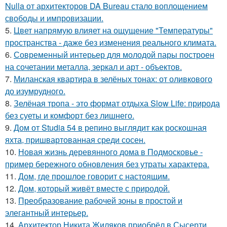
Nulla от архитекторов DA Bureau стало воплощением
свободы и импровизации.
5.
Цвет напрямую влияет на ощущение "Температуры"
пространства - даже без изменения реального климата.
6.
Современный интерьер для молодой пары построен
на сочетании металла, зеркал и арт - объектов.
7.
Миланская квартира в зелёных тонах: от оливкового
до изумрудного.
8.
Зелёная тропа - это формат отдыха Slow Life: природа
без суеты и комфорт без лишнего.
9.
Дом от Studia 54 в репино выглядит как роскошная
яхта, пришвартованная среди сосен.
10.
Новая жизнь деревянного дома в Подмосковье -
пример бережного обновления без утраты характера.
11.
Дом, где прошлое говорит с настоящим.
12.
Дом, который живёт вместе с природой.
13.
Преобразование рабочей зоны в простой и
элегантный интерьер.
14.
Архитектор Никита Жиляков приобрёл в Сысерти