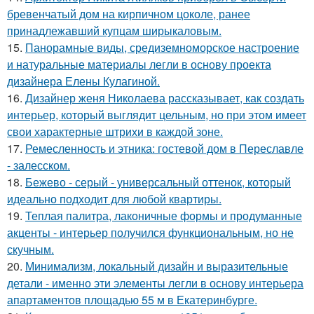
бревенчатый дом на кирпичном цоколе, ранее
принадлежавший купцам ширыкаловым.
15.
Панорамные виды, средиземноморское настроение
и натуральные материалы легли в основу проекта
дизайнера Елены Кулагиной.
16.
Дизайнер женя Николаева рассказывает, как создать
интерьер, который выглядит цельным, но при этом имеет
свои характерные штрихи в каждой зоне.
17.
Ремесленность и этника: гостевой дом в Переславле
- залесском.
18.
Бежево - серый - универсальный оттенок, который
идеально подходит для любой квартиры.
19.
Теплая палитра, лаконичные формы и продуманные
акценты - интерьер получился функциональным, но не
скучным.
20.
Минимализм, локальный дизайн и выразительные
детали - именно эти элементы легли в основу интерьера
апартаментов площадью 55 м в Екатеринбурге.