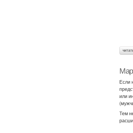
читат
Мар
Если 
предс
или и
(мужч
Тем н
расш