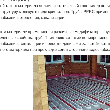
ой такого материала является статический сополимер пол
 структуру молекул в виде кристаллов. Трубы PPRС примен
набжения, отопления, канализации.
ном материале применяются различные модификаторы (нукл
еленные свойства труб. Применяются такие полипропилен
набжения, вентиляции и водоотведения. Низкая стойкость 
нного материала при прокладке сетей с горячего водоснабж