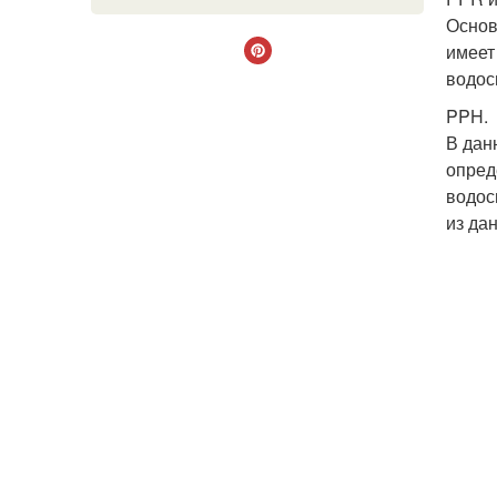
Основ
имеет
водос
PPH.
В дан
опред
водос
из да