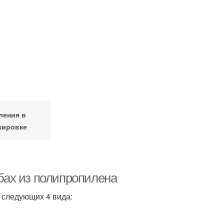
ления в
кировке
убах из полипропилена
 следующих 4 вида: