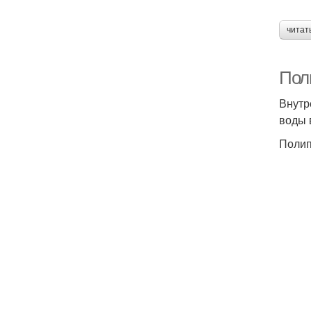
читат
Пол
Внутр
воды 
Полип