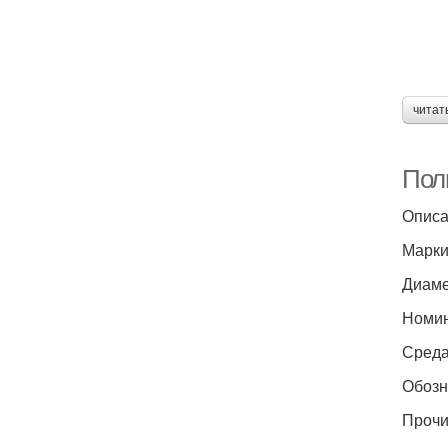
читат
Пол
Описа
Марки
Диаме
Номин
Среда
Обоз
Прочи