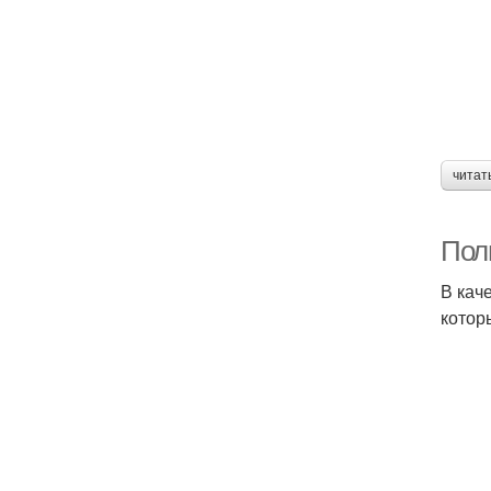
читат
Пол
В кач
котор