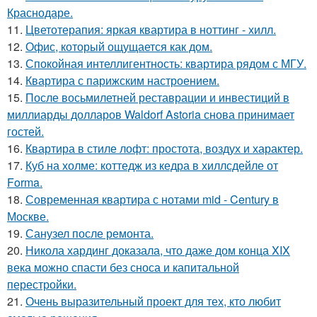
Краснодаре.
11.
Цветотерапия: яркая квартира в ноттинг - хилл.
12.
Офис, который ощущается как дом.
13.
Спокойная интеллигентность: квартира рядом с МГУ.
14.
Квартира с парижским настроением.
15.
После восьмилетней реставрации и инвестиций в
миллиарды долларов Waldorf Astoria снова принимает
гостей.
16.
Квартира в стиле лофт: простота, воздух и характер.
17.
Куб на холме: коттедж из кедра в хиллсдейле от
Forma.
18.
Современная квартира с нотами mid - Century в
Москве.
19.
Санузел после ремонта.
20.
Никола хардинг доказала, что даже дом конца XIX
века можно спасти без сноса и капитальной
перестройки.
21.
Очень выразительный проект для тех, кто любит