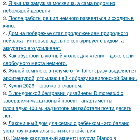
2.
Я вышла замуж за москвича, а сама родом из
небольшой деревни.
3.
После работы решил немного развеяться и сходить в
кино.
4.
Дом на побережье стал продолжением природного
пейзажа - интерьер здесь не конкурирует с видом, а
аккуратно его усиливает.
5.
Как обустроить уютный уголок для чтения - даже если
свободного места немного.
6.
Жилой комплекс в тулуме от V Taller сразу выделяется
архитектурой, отсылающей к образу вавилонской башни.
7.
Кухни 2026 - коротко о главном.
8.
В лондонской белгравии дизайнеры Dimorestudio
завершили масштабный проект - апартаменты
площадью 400 м, над которыми работали почти десять
лет.
9.
Лаконичный дом для семьи с ребёнком - это баланс
уюта, функциональности и спокойствия.
10.
Камень как главный акцент: шоурум Blanco в