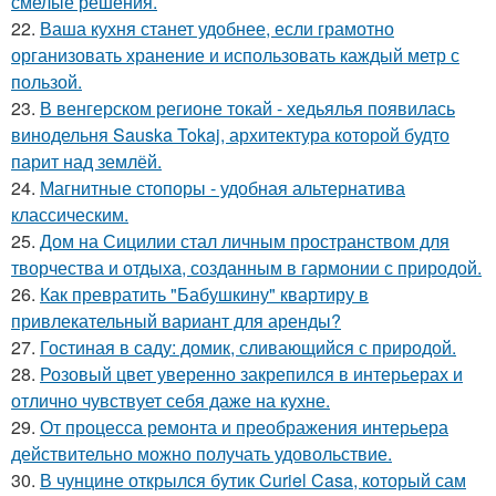
смелые решения.
22.
Ваша кухня станет удобнее, если грамотно
организовать хранение и использовать каждый метр с
пользой.
23.
В венгерском регионе токай - хедьялья появилась
винодельня Sauska Tokaj, архитектура которой будто
парит над землёй.
24.
Магнитные стопоры - удобная альтернатива
классическим.
25.
Дом на Сицилии стал личным пространством для
творчества и отдыха, созданным в гармонии с природой.
26.
Как превратить "Бабушкину" квартиру в
привлекательный вариант для аренды?
27.
Гостиная в саду: домик, сливающийся с природой.
28.
Розовый цвет уверенно закрепился в интерьерах и
отлично чувствует себя даже на кухне.
29.
От процесса ремонта и преображения интерьера
действительно можно получать удовольствие.
30.
В чунцине открылся бутик Curiel Casa, который сам