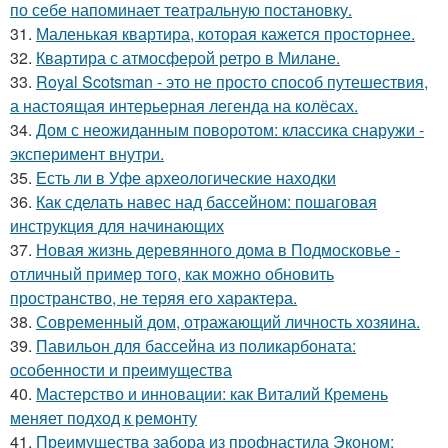
по себе напоминает театральную постановку.
31.
Маленькая квартира, которая кажется просторнее.
32.
Квартира с атмосферой ретро в Милане.
33.
Royal Scotsman - это не просто способ путешествия,
а настоящая интерьерная легенда на колёсах.
34.
Дом с неожиданным поворотом: классика снаружи -
эксперимент внутри.
35.
Есть ли в Уфе археологические находки
36.
Как сделать навес над бассейном: пошаговая
инструкция для начинающих
37.
Новая жизнь деревянного дома в Подмосковье -
отличный пример того, как можно обновить
пространство, не теряя его характера.
38.
Современный дом, отражающий личность хозяина.
39.
Павильон для бассейна из поликарбоната:
особенности и преимущества
40.
Мастерство и инновации: как Виталий Кремень
меняет подход к ремонту
41.
Преимущества забора из профнастила Эконом: