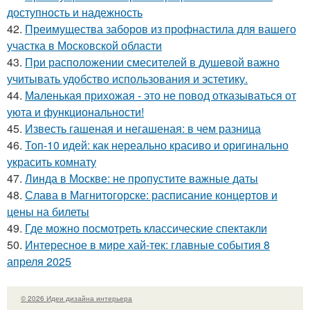
доступность и надежность
42.
Преимущества заборов из профнастила для вашего
участка в Московской области
43.
При расположении смесителей в душевой важно
учитывать удобство использования и эстетику.
44.
Маленькая прихожая - это не повод отказываться от
уюта и функциональности!
45.
Известь гашеная и негашеная: в чем разница
46.
Топ-10 идей: как нереально красиво и оригинально
украсить комнату
47.
Линда в Москве: не пропустите важные даты
48.
Слава в Магнитогорске: расписание концертов и
цены на билеты
49.
Где можно посмотреть классические спектакли
50.
Интересное в мире хай-тек: главные события 8
апреля 2025
© 2026 Идеи дизайна интерьера