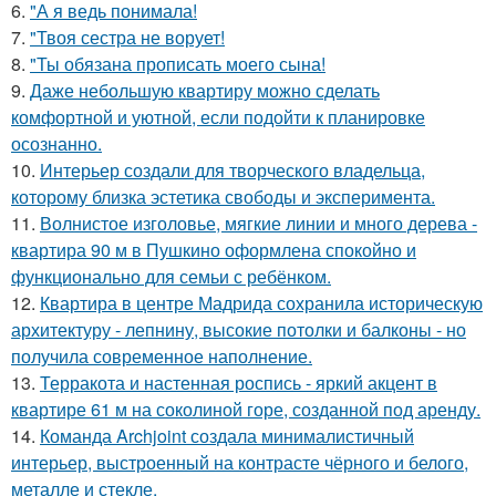
6.
"А я ведь понимала!
7.
"Твоя сестра не ворует!
8.
"Ты обязана прописать моего сына!
9.
Даже небольшую квартиру можно сделать
комфортной и уютной, если подойти к планировке
осознанно.
10.
Интерьер создали для творческого владельца,
которому близка эстетика свободы и эксперимента.
11.
Волнистое изголовье, мягкие линии и много дерева -
квартира 90 м в Пушкино оформлена спокойно и
функционально для семьи с ребёнком.
12.
Квартира в центре Мадрида сохранила историческую
архитектуру - лепнину, высокие потолки и балконы - но
получила современное наполнение.
13.
Терракота и настенная роспись - яркий акцент в
квартире 61 м на соколиной горе, созданной под аренду.
14.
Команда Archjoint создала минималистичный
интерьер, выстроенный на контрасте чёрного и белого,
металле и стекле.