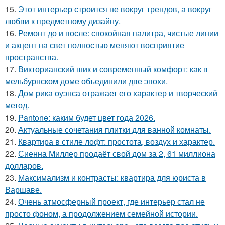
15.
Этот интерьер строится не вокруг трендов, а вокруг
любви к предметному дизайну.
16.
Ремонт до и после: спокойная палитра, чистые линии
и акцент на свет полностью меняют восприятие
пространства.
17.
Викторианский шик и современный комфорт: как в
мельбурнском доме объединили две эпохи.
18.
Дом рика оуэнса отражает его характер и творческий
метод.
19.
Pantone: каким будет цвет года 2026.
20.
Актуальные сочетания плитки для ванной комнаты.
21.
Квартира в стиле лофт: простота, воздух и характер.
22.
Сиенна Миллер продаёт свой дом за 2, 61 миллиона
долларов.
23.
Максимализм и контрасты: квартира для юриста в
Варшаве.
24.
Очень атмосферный проект, где интерьер стал не
просто фоном, а продолжением семейной истории.