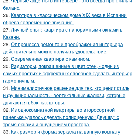
25.
Черные акценты в интерьере - это всегда про стиль и
баланс.
26.
Квартира в классическом доме XIX века в Испании
обрела современное звучание.
27.
Личный опыт: квартира с панорамными окнами в
Казани.
28.
От процесса ремонта и преображения интерьера
действительно можно получать удовольствие.
29.
Современная квартира с камином.
30.
Радиаторы, покрашенные в цвет стен, - один из
самых простых и эффектных способов сделать интерьер
гармоничным.
31.
Минималистичное решение для тех, кто ценит стиль
и функциональность - вертикальные жалюзи, которые
двигаются вбок, как шторы.
32.
Из однокомнатной квартиры во второсортной
панельке удалось сделать полноценную "Двушку" с
тремя окнами и ощущением простора.
33.
Как размер и форма зеркала на ванную комнату