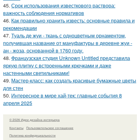
45.
Срок использования известкового раствора:
важность соблюдения нормативов
46.
Как правильно хранить известь: основные правила и
рекомендации
47.
Туаль де жуи - ткань с одноцветным орнаментом,
получившая название от мануфактуры в деревне жуи -
ан - жоза, основанной в 1760 году.
48.
Французская студия Unknown Untitled представила
яркую плитку с встроенными крючками и даже
настенными светильниками!
49.
Мастер-класс: как создать красивые бумажные цветы
для стен
50.
Интересное в мире хай-тек: главные события 8
апреля 2025
© 2026 Идеи дизайна интерьера
Контакты
Пользовательское соглашение
Политика конфидециальности