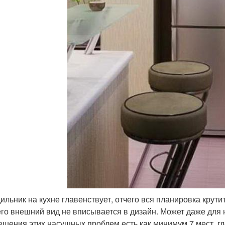
ильник на кухне главенствует, отчего вся планировка крутит
его внешний вид не вписывается в дизайн. Может даже для не
ешения этих насущных проблем есть как минимум 7 мест, гд