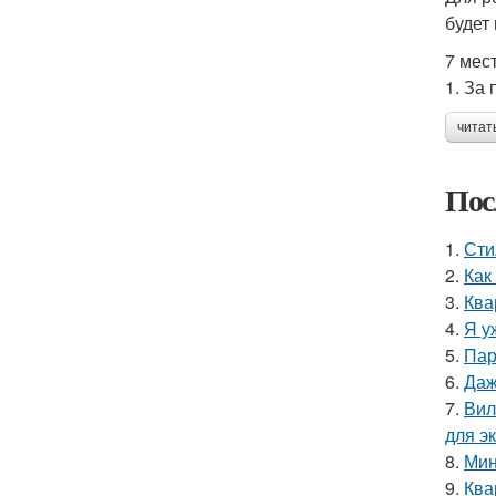
будет
7 мес
1. За
читат
Пос
1.
Сти
2.
Как
3.
Ква
4.
Я у
5.
Пар
6.
Даж
7.
Вил
для э
8.
Мин
9.
Ква