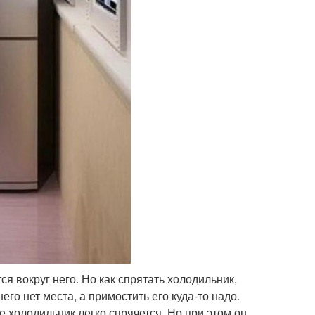
ся вокруг него. Но как спрятать холодильник,
го нет места, а примостить его куда-то надо.
е холодильник легко спрячется. Но при этом он