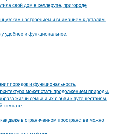
тила свой дом в хеллерупе, пригороде
анцузским настроением и вниманием к деталям.
ну удобнее и функциональнее.
енит порядок и функциональность.
к архитектура может стать продолжением природы.
образа жизни семьи и их любви к путешествиям.
й комнате:
 как даже в ограниченном пространстве можно