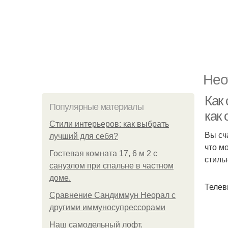
Нео
Как 
Популярные материалы
как 
Стили интерьеров: как выбрать
Вы сч
лучший для себя?
что м
Гостевая комната 17, 6 м 2 с
стиль
санузлом при спальне в частном
доме.
Телев
Сравнение Сандиммун Неорал с
другими иммуносупрессорами
Наш самодельный лофт.