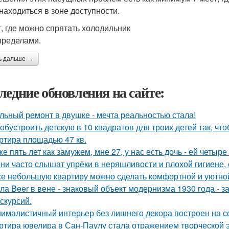
 находиться в зоне доступности.
т, где можно спрятать холодильник
 пределами.
ь дальше →
ледние обновления на сайте:
льный ремонт в двушке - мечта реальностью стала!
 обустроить детскую в 10 квадратов для троих детей так, чт
ртира площадью 47 кв.
же пять лет как замужем, мне 27, у нас есть дочь - ей четыре 
ни часто слышат упрёки в неряшливости и плохой гигиене, 
е небольшую квартиру можно сделать комфортной и уютной,
ла Beer в вене - знаковый объект модернизма 1930 года - 
кскурсий.
ималистичный интерьер без лишнего декора построен на с
ртира ювелира в Сан-Паулу стала отражением творческой э