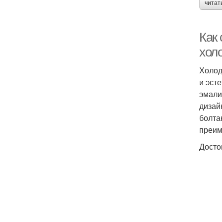
читат
Как
хол
Холод
и эст
эмали
дизай
болта
преим
Досто