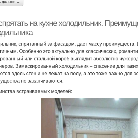
ь дальше →
 спрятать на кухне холодильник. Преимущ
одильника
ильник, спрятанный за фасадом, дает массу преимуществ
етичным. Особенно это актуально для классических, романтич
рованный или стальной короб выглядит абсолютно чужеродн
неров. Замаскированный холодильник – спасение для таких
ются вдоль стен и не лежат на полу, а это тоже важно для э
ущества не заканчиваются.
инства встраиваемых моделей: