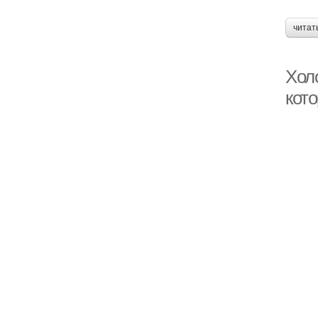
читат
Холо
кот