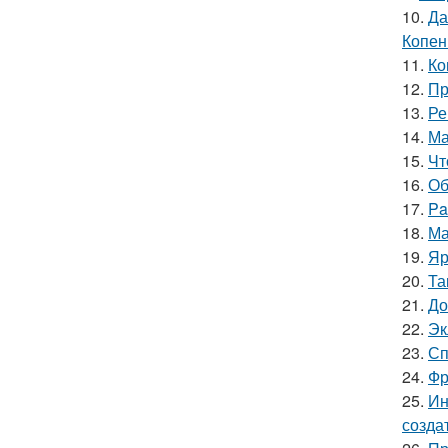
10.
Да
Копен
11.
Ко
12.
Пр
13.
Ре
14.
Ма
15.
Чт
16.
Об
17.
Pa
18.
Ма
19.
Яр
20.
Та
21.
До
22.
Эк
23.
Сп
24.
Фр
25.
Ин
созда