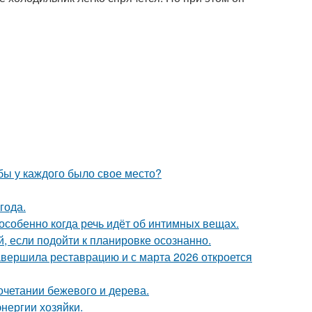
обы у каждого было свое место?
года.
особенно когда речь идёт об интимных вещах.
 если подойти к планировке осознанно.
завершила реставрацию и с марта 2026 откроется
очетании бежевого и дерева.
нергии хозяйки.