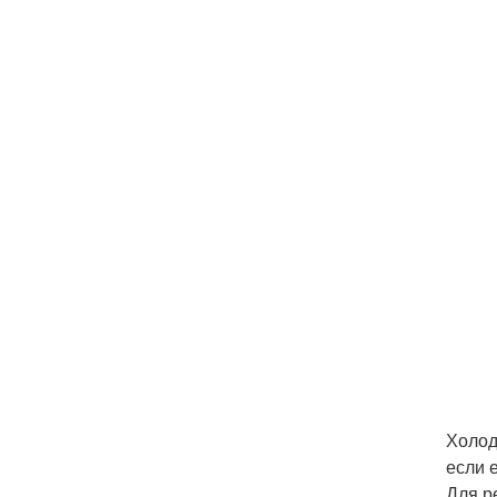
Холод
если 
Для р