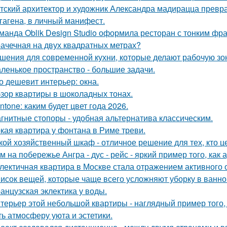
тский архитектор и художник Александра мадирацца превра
гагена, в личный манифест.
манда Oblik Design Studio оформила ресторан с тонким фр
ачечная на двух квадратных метрах?
шения для современной кухни, которые делают рабочую зо
ленькое пространство - большие задачи.
о дешевит интерьер: окна.
зор квартиры в шоколадных тонах.
ntone: каким будет цвет года 2026.
гнитные стопоры - удобная альтернатива классическим.
кая квартира у фонтана в Риме треви.
кой хозяйственный шкаф - отличное решение для тех, кто ц
м на побережье Ангра - дус - рейс - яркий пример того, ка
лектичная квартира в Москве стала отражением активного 
исок вещей, которые чаще всего усложняют уборку в ванно
анцузская эклектика у воды.
терьер этой небольшой квартиры - наглядный пример того,
ть атмосферу уюта и эстетики.