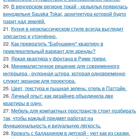
20.
В венгерском регионе токай - хедьялья появилась
винодельня Sauska Tokaj, архитектура которой будто
парит над землёй.
21.
Кухня в неоклассическом стиле всегда выглядит
элегантно и утончённо.
22.
Как превратить "Бабушкину" квартиру в
привлекательный вариант для аренды?
23.
Яркая квартира у фонтана в Риме треви.
24.
Минималистичное решение для современного
интерьера - рулонная штора, которая одновременно
служит экраном для проектора.
25.
Цвет, текстура и пышная зелень: отель в Паттайе.
26.
Личный опыт: как дизайнер объединила две
квартиры в одну.
27.
Мебель для компактных пространств стоит подбирать
так, чтобы каждый предмет работал на
функциональность и визуальную лёгкость.
28.
Кровать с балдахином в детской - уют как из сказки.