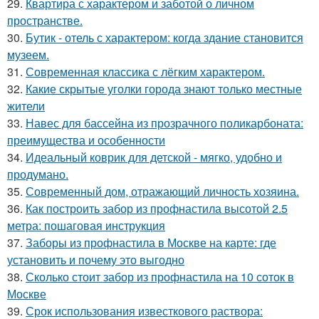
29.
Квартира с характером и заботой о личном
пространстве.
30.
Бутик - отель с характером: когда здание становится
музеем.
31.
Современная классика с лёгким характером.
32.
Какие скрытые уголки города знают только местные
жители
33.
Навес для бассейна из прозрачного поликарбоната:
преимущества и особенности
34.
Идеальный коврик для детской - мягко, удобно и
продумано.
35.
Современный дом, отражающий личность хозяина.
36.
Как построить забор из профнастила высотой 2.5
метра: пошаговая инструкция
37.
Заборы из профнастила в Москве на карте: где
установить и почему это выгодно
38.
Сколько стоит забор из профнастила на 10 соток в
Москве
39.
Срок использования известкового раствора: