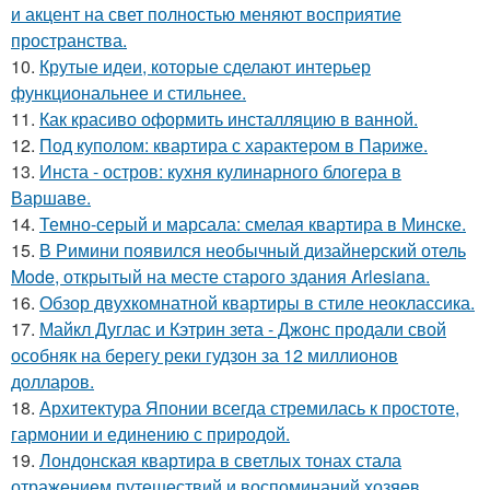
и акцент на свет полностью меняют восприятие
пространства.
10.
Крутые идеи, которые сделают интерьер
функциональнее и стильнее.
11.
Как красиво оформить инсталляцию в ванной.
12.
Под куполом: квартира с характером в Париже.
13.
Инста - остров: кухня кулинарного блогера в
Варшаве.
14.
Темно-серый и марсала: смелая квартира в Минске.
15.
В Римини появился необычный дизайнерский отель
Mode, открытый на месте старого здания Arlesiana.
16.
Обзор двухкомнатной квартиры в стиле неоклассика.
17.
Майкл Дуглас и Кэтрин зета - Джонс продали свой
особняк на берегу реки гудзон за 12 миллионов
долларов.
18.
Архитектура Японии всегда стремилась к простоте,
гармонии и единению с природой.
19.
Лондонская квартира в светлых тонах стала
отражением путешествий и воспоминаний хозяев.