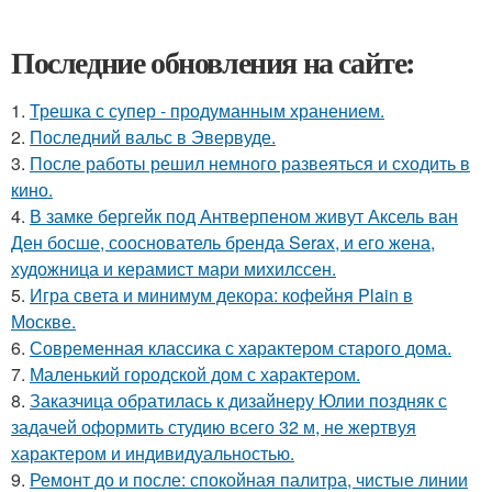
Последние обновления на сайте:
1.
Трешка с супер - продуманным хранением.
2.
Последний вальс в Эвервуде.
3.
После работы решил немного развеяться и сходить в
кино.
4.
В замке бергейк под Антверпеном живут Аксель ван
Ден босше, сооснователь бренда Serax, и его жена,
художница и керамист мари михилссен.
5.
Игра света и минимум декора: кофейня Plain в
Москве.
6.
Современная классика с характером старого дома.
7.
Маленький городской дом с характером.
8.
Заказчица обратилась к дизайнеру Юлии поздняк с
задачей оформить студию всего 32 м, не жертвуя
характером и индивидуальностью.
9.
Ремонт до и после: спокойная палитра, чистые линии