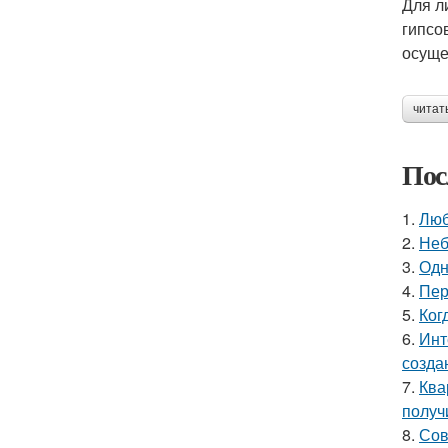
Для л
гипсо
осуще
читат
Пос
1.
Люб
2.
Неб
3.
Одн
4.
Пер
5.
Ког
6.
Инт
созда
7.
Ква
получ
8.
Сов