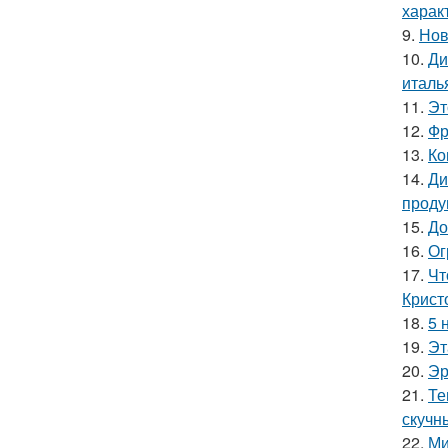
харак
9.
Нов
10.
Ди
италь
11.
Эт
12.
Фр
13.
Ко
14.
Ди
проду
15.
До
16.
Ог
17.
Чт
Крист
18.
5 
19.
Эт
20.
Эр
21.
Те
скучн
22.
Ми