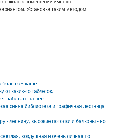
 стен жилых помещений именно
ариантом. Установка таким методом
небольшом кафе.
 от каких-то таблеток.
ет работать на неё.
окая синяя библиотека и графичная лестница
у - лепнину, высокие потолки и балконы - но
светлая, воздушная и очень личная по