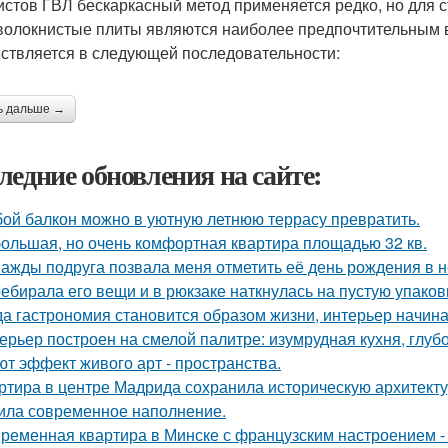
истов ГВЛ бескаркасный метод применяется редко, но для
волокнистые плиты являются наиболее предпочтительным в
ствляется в следующей последовательности:
ь дальше →
ледние обновления на сайте:
ой балкон можно в уютную летнюю террасу превратить.
ольшая, но очень комфортная квартира площадью 32 кв.
ажды подруга позвала меня отметить её день рождения в 
ебирала его вещи и в рюкзаке наткнулась на пустую упаковку
да гастрономия становится образом жизни, интерьер начина
ерьер построен на смелой палитре: изумрудная кухня, глуб
ют эффект живого арт - пространства.
ртира в центре Мадрида сохранила историческую архитектур
ила современное наполнение.
ременная квартира в Минске с французским настроением - 