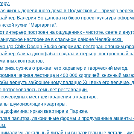
теру.
ая жизнь деревянного дома в Подмосковье - пример бережн
зайнер Валерия Богданова из бюро проект культура оформ
янской кухни "Маргарита".
от интерьер построен на ощущениях - чистоте, свете и вну
анцузское настроение в спальном районе Челябинска.
манда Oblik Design Studio оформила ресторан с тонким фр
зайнер Алина джонфаба создала интерьер, построенный на
манных контрастов.
м рика оуэнса отражает его характер и творческий метод.
ромная черная лестница и 400 000 кирпичей: книжный магаз
обы вернуть заброшенному палаццо Xiii века его величие, 
о потребовалось семь лет реставрации.
неочевидных мест для хранения в квартире.
апы шумоизоляции квартиры.
а дофамина: яркая квартира в Париже.
плая палитра, лаконичные формы и продуманные акценты -
ым.
нимализм, локальный дизайн и выразительные детали - име