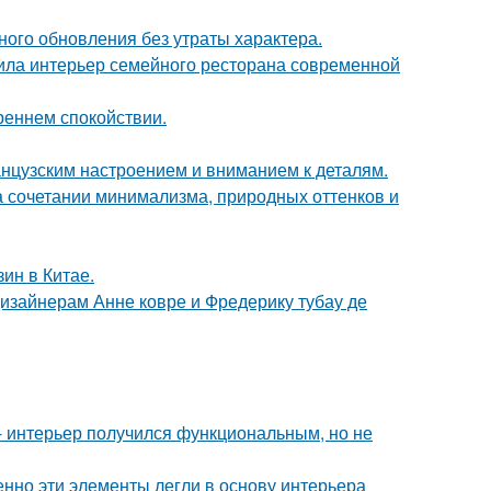
ого обновления без утраты характера.
ила интерьер семейного ресторана современной
треннем спокойствии.
анцузским настроением и вниманием к деталям.
 сочетании минимализма, природных оттенков и
ин в Китае.
дизайнерам Анне ковре и Фредерику тубау де
 интерьер получился функциональным, но не
нно эти элементы легли в основу интерьера