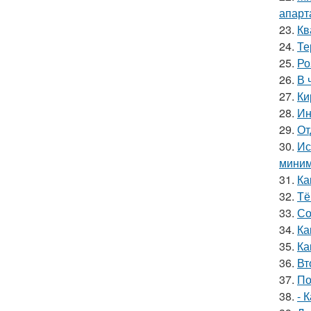
апарт
23.
Кв
24.
Те
25.
Ро
26.
В 
27.
Ки
28.
Ин
29.
От
30.
Ис
миним
31.
Ка
32.
Тё
33.
Со
34.
Ка
35.
Ка
36.
Вт
37.
По
38.
- 