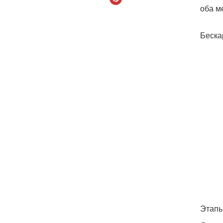
оба м
Беска
Этапы