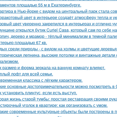
аментов площадью 55 м в Екатеринбурге.
артира в Нью-йорке с видом на центральный парк стала с
рракотовый цвет в интерьере создаёт атмосферу тепла и ую
зовый цвет уверенно закрепился в интерьерах и отлично чув
чунцине открылся бутик Curiel Casa, который сам по себе 
рпич, дерево и мрамор - тёплый минимализм в темной пали
терьер площадью 67 кв.
дых среди природы - с видом на холмы и цветущие деревья
торическая лепнина, высокие потолки и винтажные детали
ализмом.
к размер и форма зеркала на ванную комнату влияют.
плый лофт для всей семьи.
временная классика с лёгким характером.
кие основные достопримечательности можно посмотреть в
к установить плинтус, если есть выступ.
орая жизнь старой тумбы: простая реставрация своими рук
стирочный уголок в квартире: как организовать с умом.
Какие современные культурные объекты были построены в 