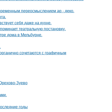
овременным переосмыслением ар - деко.
та.
ствует себя даже на кухне.
напоминает театральную постановку.
тре дома в Мельбурне.
.
 органично сочетаются с графичным
 Орехово-Зуево
ами.
последние годы