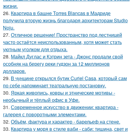
жизни.
26.
Квартира в башне Torres Blancas в Мадриде
получила вторую жизнь благодаря архитекторам Studio
Noju.
27.
Отличное решение! Пространство под лестницей
часто остаётся неиспользованным, хотя может стать
уютным уголком для отдыха.
28.
Майкл Дуглас и Кэтрин зета - Джонс продали свой
особняк на берегу реки гудзон за 12 миллионов
долларов.
29.
В чунцине открылся бутик Curiel Casa, который сам
по себе напоминает театральную постановку.
30.
Яркая живопись, ковры и этнические мотивы -
необычный и тёплый офис в Уфе.
31.
Современное искусство в движении: квартира -
галерея с поворотными элементами.
32.
Объём, фактура и характер - барельеф на стене.
33.
Квартира у моря в стиле ваби - саби: тишина, свет и