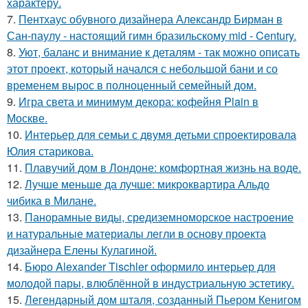
характеру.
7.
Пентхаус обувного дизайнера Александр Бирман в
Сан-паулу - настоящий гимн бразильскому mid - Century.
8.
Уют, баланс и внимание к деталям - так можно описать
этот проект, который начался с небольшой бани и со
временем вырос в полноценный семейный дом.
9.
Игра света и минимум декора: кофейня Plain в
Москве.
10.
Интерьер для семьи с двумя детьми спроектировала
Юлия старикова.
11.
Плавучий дом в Лондоне: комфортная жизнь на воде.
12.
Лучше меньше да лучше: микроквартира Альдо
чибика в Милане.
13.
Панорамные виды, средиземноморское настроение
и натуральные материалы легли в основу проекта
дизайнера Елены Кулагиной.
14.
Бюро Alexander Tischler оформило интерьер для
молодой пары, влюблённой в индустриальную эстетику.
15.
Легендарный дом шталя, созданный Пьером Кенигом