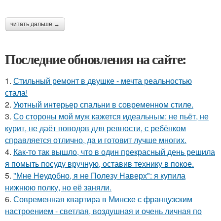
читать дальше →
Последние обновления на сайте:
1.
Стильный ремонт в двушке - мечта реальностью
стала!
2.
Уютный интерьер спальни в современном стиле.
3.
Со стороны мой муж кажется идеальным: не пьёт, не
курит, не даёт поводов для ревности, с ребёнком
справляется отлично, да и готовит лучше многих.
4.
Как-то так вышло, что в один прекрасный день решила
я помыть посуду вручную, оставив технику в покое.
5.
"Мне Неудобно, я не Полезу Наверх": я купила
нижнюю полку, но её заняли.
6.
Современная квартира в Минске с французским
настроением - светлая, воздушная и очень личная по