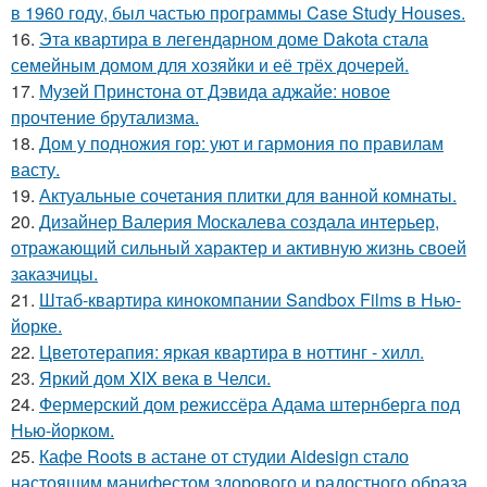
в 1960 году, был частью программы Case Study Houses.
16.
Эта квартира в легендарном доме Dakota стала
семейным домом для хозяйки и её трёх дочерей.
17.
Музей Принстона от Дэвида аджайе: новое
прочтение брутализма.
18.
Дом у подножия гор: уют и гармония по правилам
васту.
19.
Актуальные сочетания плитки для ванной комнаты.
20.
Дизайнер Валерия Москалева создала интерьер,
отражающий сильный характер и активную жизнь своей
заказчицы.
21.
Штаб-квартира кинокомпании Sandbox Films в Нью-
йорке.
22.
Цветотерапия: яркая квартира в ноттинг - хилл.
23.
Яркий дом XIX века в Челси.
24.
Фермерский дом режиссёра Адама штернберга под
Нью-йорком.
25.
Кафе Roots в астане от студии Aidesign стало
настоящим манифестом здорового и радостного образа