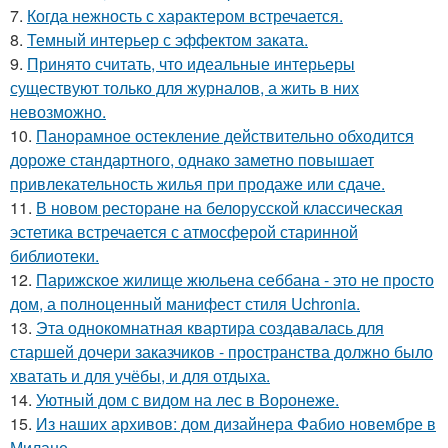
7.
Когда нежность с характером встречается.
8.
Темный интерьер с эффектом заката.
9.
Принято считать, что идеальные интерьеры
существуют только для журналов, а жить в них
невозможно.
10.
Панорамное остекление действительно обходится
дороже стандартного, однако заметно повышает
привлекательность жилья при продаже или сдаче.
11.
В новом ресторане на белорусской классическая
эстетика встречается с атмосферой старинной
библиотеки.
12.
Парижское жилище жюльена себбана - это не просто
дом, а полноценный манифест стиля Uchronia.
13.
Эта однокомнатная квартира создавалась для
старшей дочери заказчиков - пространства должно было
хватать и для учёбы, и для отдыха.
14.
Уютный дом с видом на лес в Воронеже.
15.
Из наших архивов: дом дизайнера Фабио новембре в
Милане.