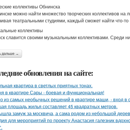
еские коллективы Обнинска
инске можно найти множество творческих коллективов на л
чивая театральными студиями, каждый сможет найти что-то 
альные коллективы
ск славится своими музыкальными коллективами. Среди ни
ь дальше →
ледние обновления на сайте:
льная квартира в светлых приятных тонах.
ня в квартире Сары - боевая и функциональная!
о из самых необычных решений в квартире маши, - вход в с
ая площадь жилья составляет 45 квадратных метров.
ышла замуж за москвича, а сама родом из небольшой дерев
дия для мероприятий по проекту Анастасия галезник вдохн
".