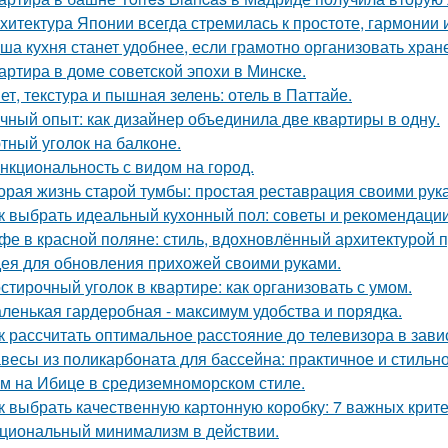
хитектура Японии всегда стремилась к простоте, гармонии 
ша кухня станет удобнее, если грамотно организовать хран
артира в доме советской эпохи в Минске.
ет, текстура и пышная зелень: отель в Паттайе.
чный опыт: как дизайнер объединила две квартиры в одну.
тный уголок на балконе.
нкциональность с видом на город.
орая жизнь старой тумбы: простая реставрация своими рук
к выбрать идеальный кухонный пол: советы и рекомендаци
фе в красной поляне: стиль, вдохновлённый архитектурой 
ея для обновления прихожей своими руками.
стирочный уголок в квартире: как организовать с умом.
ленькая гардеробная - максимум удобства и порядка.
к рассчитать оптимальное расстояние до телевизора в зави
весы из поликарбоната для бассейна: практичное и стильн
м на Ибице в средиземноморском стиле.
к выбрать качественную картонную коробку: 7 важных крит
циональный минимализм в действии.