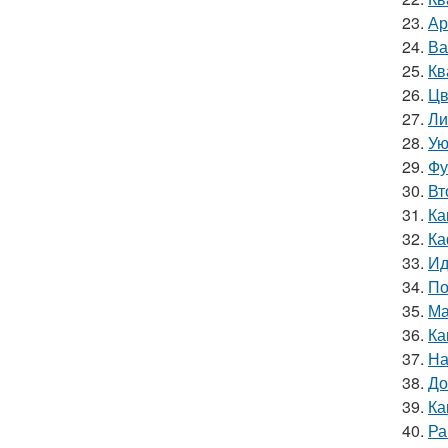
23.
Ар
24.
Ва
25.
Кв
26.
Цв
27.
Ли
28.
Ую
29.
Фу
30.
Вт
31.
Ка
32.
Ка
33.
Ид
34.
По
35.
Ма
36.
Ка
37.
На
38.
До
39.
Ка
40.
Ра