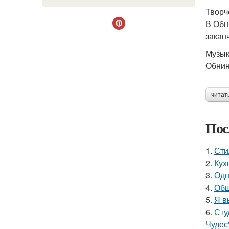
Творч
В Обн
закан
Музык
Обнин
читат
Пос
1.
Сти
2.
Кух
3.
Одн
4.
Общ
5.
Я в
6.
Сту
Чудес