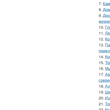
7.
Кам
8.
Дом
9.
Диз
жизни
10.
Гл
11.
Ле
12.
Ко
13.
Па
привл
14.
Ко
15.
Тр
16.
Мы
17.
Ар
совре
18.
Аэ
19.
Шк
20.
Из
21.
То
22.
Кв