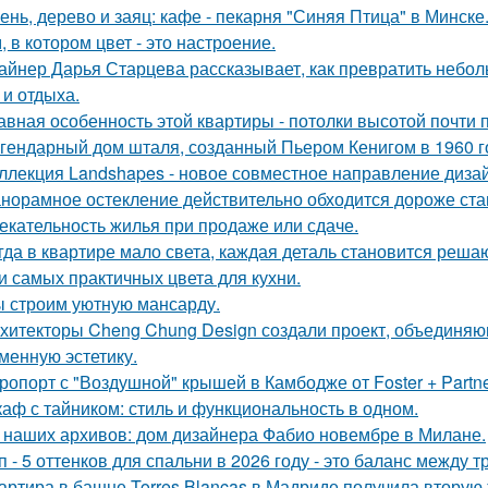
ень, дерево и заяц: кафе - пекарня "Синяя Птица" в Минске
, в котором цвет - это настроение.
айнер Дарья Старцева рассказывает, как превратить небо
 и отдыха.
авная особенность этой квартиры - потолки высотой почти п
гендарный дом шталя, созданный Пьером Кенигом в 1960 г
ллекция Landshapes - новое совместное направление дизай
норамное остекление действительно обходится дороже ста
екательность жилья при продаже или сдаче.
гда в квартире мало света, каждая деталь становится реша
и самых практичных цвета для кухни.
 строим уютную мансарду.
хитекторы Cheng Chung Design создали проект, объединяю
менную эстетику.
ропорт с "Воздушной" крышей в Камбодже от Foster + Partne
аф с тайником: стиль и функциональность в одном.
 наших архивов: дом дизайнера Фабио новембре в Милане.
п - 5 оттенков для спальни в 2026 году - это баланс между
артира в башне Torres Blancas в Мадриде получила вторую 