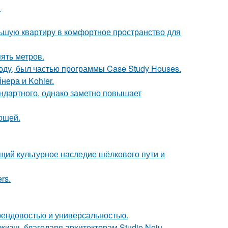
.
льшую квартиру в комфортное пространство для
ять метров.
оду, был частью программы Case Study Houses.
нера и Kohler.
ндартного, однако заметно повышает
ющей.
щий культурное наследие шёлкового пути и
rs.
 трендовостью и универсальностью.
жизнь благодаря архитекторам Studio Noju.