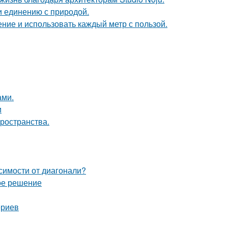
и единению с природой.
ение и использовать каждый метр с пользой.
ами.
и
пространства.
симости от диагонали?
ое решение
ериев