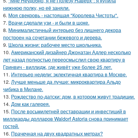
5.
"Мне Неудобно, я не Полезу Наверх": я купила
нижнюю полку, но её заняли.
6.
Моя свекровь - настоящая "Королева Чистоты".
7.
Врачи сделали узи - и были в шоке.
8.
Минималистичный интерьер без лишнего декора
построен на сочетании бежевого и дерева.
9.
Школа жизни: рабочее место школьника.
10.
Американский дизайнер Джонатан Адлер несколько
лет назад полностью переосмыслил свою квартиру в
Гринвич - виллидж, где живёт уже более 25 лет.
11.
Интерьер недели: эклектичная квартира в Москве.
12.
Лучше меньше да лучше: микроквартира Альдо
чибика в Милане.
13.
Рождество по-датски: дом, в котором живут традиции.
14.
Дом как галерея.
15.
После восьмилетней реставрации и инвестиций в
миллиарды долларов Waldorf Astoria снова принимает
гостей.
16.
Прачечная на двух квадратных метрах?