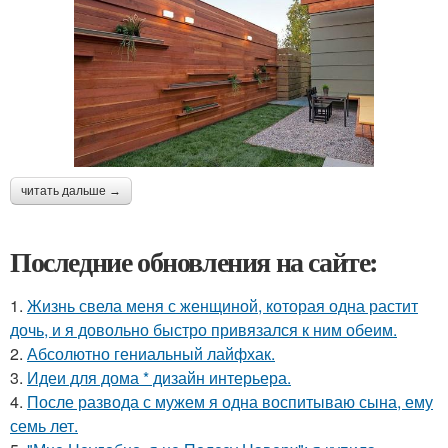
читать дальше →
Последние обновления на сайте:
1.
Жизнь свела меня с женщиной, которая одна растит
дочь, и я довольно быстро привязался к ним обеим.
2.
Абсолютно гениальный лайфхак.
3.
Идеи для дома * дизайн интерьера.
4.
После развода с мужем я одна воспитываю сына, ему
семь лет.