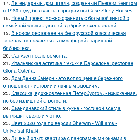
17.
Легендарный дом шталя, созданный Пьером Кенигом
в 1960 году, был частью программы Case Study Houses.
18.
Новый проект можно сравнить с большой книгой о
семейной жизни - уютной, доброй и очень живой.
19.
В новом ресторане на белорусской классическая
эстетика встречается с атмосферой старинной
библиотеки.
20.
Санузел после ремонта.
21.
Итальянская эстетика 1970-х в Барселоне: ресторан
Gloria Oster a.
22.
Дом Дениз байерн - это воплощение бережного
отношения к истории и личным эмоциям.
23.
Классика, вдохновленная Петербургом, - изысканная,
но без излишней строгости.
24.
Скандинавский стиль в кухне - гостиной всегда
выглядит свежо и уютно.
25.
Цвет 2026 года по версии Sherwin - Williams -
Universal Khaki.
26.
Личный опыт: квартира с панорамными окнами в