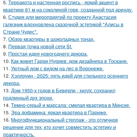
5.
Терракота и настенная роспись - яркий акцент в
квартире 61 м на соколиной горе, созданной под аренду.
6.
Студия для мероприятий по проекту Анастасия
галезник вдохновлена сказочной эстетикой "Алисы в
Стране Чудес".
7.
Обзор квартиры в шоколадных тонах.
8.
Первая точка новой сети St.
9.
Простая идея новогоднего декора.
10.
Как живет Гарри Нуриев: дом дизайнера в Тоскане.
11.
Уютный дом с видом на лес в Воронеже.
12.
Хэллоуин - 2025: пять идей для стильного осеннего
декора.
13.
Дом 1950-х годов в Беверли - хиллс сохранил
подлинный дух эпохи.
14.
Темно-серый и марсала: смелая квартира в Минске.
15.
Эра дофамина: яркая квартира в Париже.
16.
Многофункциональный стеллаж - это отличное
решение для тех, кто хочет совместить эстетику и
практичность.