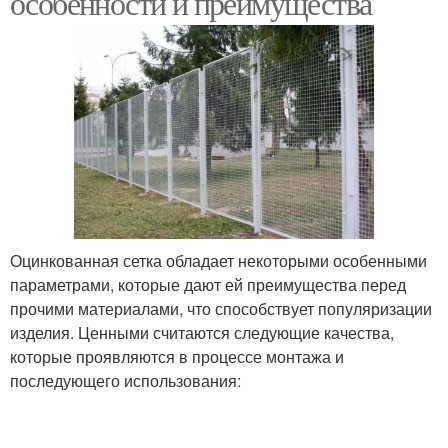
особенности и преимущества
Заборы в московском
Фундамент для забора
регионе
Забор из
Забор из сетки
евроштакетника
Оцинкованная сетка обладает некоторыми особенными
параметрами, которые дают ей преимущества перед
Забор из профлиста
Забор на дачу
прочими материалами, что способствует популяризации
изделия. Ценными считаются следующие качества,
которые проявляются в процессе монтажа и
последующего использования:
Забор в московской
области