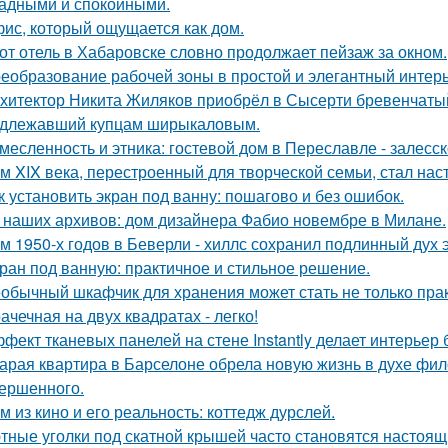
адными и спокойными.
ис, который ощущается как дом.
от отель в Хабаровске словно продолжает пейзаж за окном.
еобразование рабочей зоны в простой и элегантный интерь
хитектор Никита Жиляков приобрёл в Сысерти бревенчатый
длежавший купцам ширыкаловым.
месленность и этника: гостевой дом в Переславле - залесск
м XIX века, перестроенный для творческой семьи, стал н
к установить экран под ванну: пошагово и без ошибок.
 наших архивов: дом дизайнера Фабио новембре в Милане.
м 1950-х годов в Беверли - хиллс сохранил подлинный дух 
ран под ванную: практичное и стильное решение.
обычный шкафчик для хранения может стать не только прак
ачечная на двух квадратах - легко!
фект тканевых панелей на стене Instantly делает интерьер
арая квартира в Барселоне обрела новую жизнь в духе фило
ершенного.
м из кино и его реальность: коттедж дурслей.
тные уголки под скатной крышей часто становятся настоящ