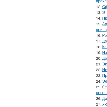
прохл
12.
Оф
13.
Эт
14.
Пр
15.
Ар
прина
16.
Ре
17.
До
18.
Ка
19.
Из
20.
До
21.
Эк
22.
Не
23.
Пр
24.
Эф
25.
Ст
несов
26.
До
27.
Ую