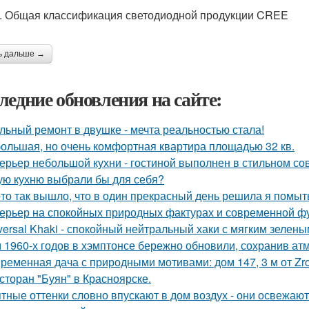
1. Общая классификация светодиодной продукции CREE
ь дальше →
ледние обновления на сайте:
льный ремонт в двушке - мечта реальностью стала!
ольшая, но очень комфортная квартира площадью 32 кв.
ерьер небольшой кухни - гостиной выполнен в стильном со
ую кухню выбрали бы для себя?
-то так вышло, что в один прекрасный день решила я помыть
ерьер на спокойных природных фактурах и современной ф
versal Khaki - спокойный нейтральный хаки с мягким зелен
 1960-х годов в хэмптонсе бережно обновили, сохранив ат
ременная дача с природными мотивами: дом 147, 3 м от Zrob
сторан "Буян" в Красноярске.
тные оттенки словно впускают в дом воздух - они освежают