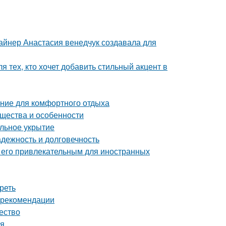
зайнер Анастасия венедчук создавала для
 тех, кто хочет добавить стильный акцент в
ние для комфортного отдыха
ущества и особенности
ильное укрытие
дежность и долговечность
т его привлекательным для иностранных
реть
и рекомендации
чество
ия