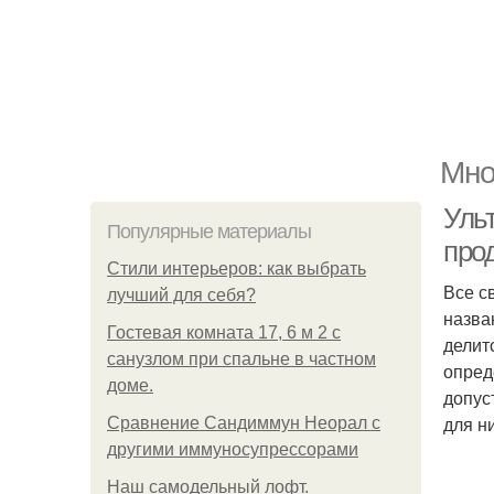
Мно
Уль
Популярные материалы
про
Стили интерьеров: как выбрать
Все с
лучший для себя?
назва
Гостевая комната 17, 6 м 2 с
делит
санузлом при спальне в частном
опред
доме.
допус
для н
Сравнение Сандиммун Неорал с
другими иммуносупрессорами
Наш самодельный лофт.