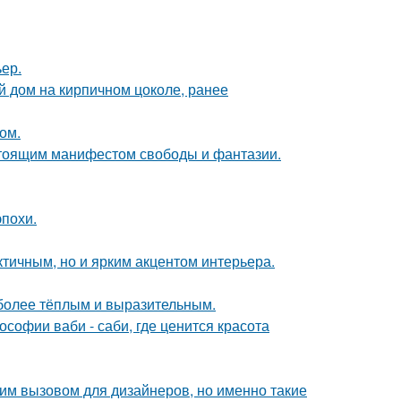
ер.
 дом на кирпичном цоколе, ранее
ом.
астоящим манифестом свободы и фантазии.
эпохи.
тичным, но и ярким акцентом интерьера.
 более тёплым и выразительным.
софии ваби - саби, где ценится красота
им вызовом для дизайнеров, но именно такие