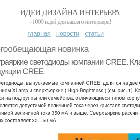
ИДЕИ ДИЗАЙНА ИНТЕРЬЕРА
+1000 идей для вашего интерьера!
главная
новости
статьи
гообещающая новинка
траяркие светодиоды компании CREE. Кл
дукции CREE
ветодиоды, выпускаемые компанией CREE, делятся на две
нием XLamp и сверхъяркие ( High-Brightness ) (см. рис. 1). 
ся на подгруппы или семейства, отличающиеся типом корпу
еляется допустимой величиной тока через кристалл светоди
тимой величиной тока 350 мА и выше. Сверхъяркие рассчит
их составляет 30…50 мА.