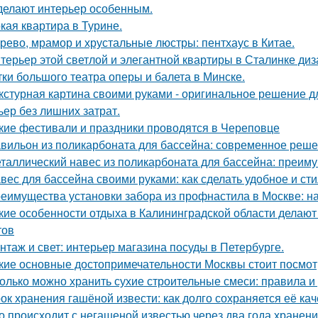
делают интерьер особенным.
кая квартира в Турине.
рево, мрамор и хрустальные люстры: пентхаус в Китае.
терьер этой светлой и элегантной квартиры в Сталинке ди
тки большого театра оперы и балета в Минске.
кстурная картина своими руками - оригинальное решение для
ьер без лишних затрат.
кие фестивали и праздники проводятся в Череповце
вильон из поликарбоната для бассейна: современное реше
таллический навес из поликарбоната для бассейна: преим
вес для бассейна своими руками: как сделать удобное и ст
еимущества установки забора из профнастила в Москве: на
кие особенности отдыха в Калининградской области делаю
тов
нтаж и свет: интерьер магазина посуды в Петербурге.
кие основные достопримечательности Москвы стоит посмот
олько можно хранить сухие строительные смеси: правила 
ок хранения гашёной извести: как долго сохраняется её ка
о происходит с негашеной известью через два года хранен