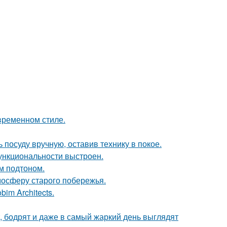
временном стиле.
 посуду вручную, оставив технику в покое.
ункциональности выстроен.
ым подтоном.
мосферу старого побережья.
im Architects.
, бодрят и даже в самый жаркий день выглядят