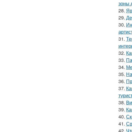
зоны 
28.
Яр
29.
Де
30.
Ин
артис
31.
Те
интер
32.
Ка
33.
Па
34.
Ме
35.
На
36.
Пр
37.
Ка
турис
38.
Ви
39.
Ка
40.
Ск
41.
Ср
42.
Чт