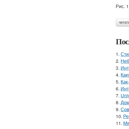
Рис. 
читат
Пос
1.
Сти
2.
Неб
3.
Инт
4.
Как
5.
Как
6.
Инт
7.
Uni
8.
Дом
9.
Сов
10.
Ре
11.
Мя