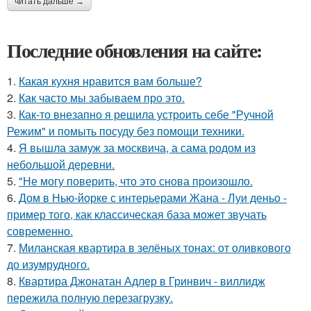
читать дальше →
Последние обновления на сайте:
1.
Какая кухня нравится вам больше?
2.
Как часто мы забываем про это.
3.
Как-то внезапно я решила устроить себе "Ручной
Режим" и помыть посуду без помощи техники.
4.
Я вышла замуж за москвича, а сама родом из
небольшой деревни.
5.
"Не могу поверить, что это снова произошло.
6.
Дом в Нью-йорке с интерьерами Жана - Луи деньо -
пример того, как классическая база может звучать
современно.
7.
Миланская квартира в зелёных тонах: от оливкового
до изумрудного.
8.
Квартира Джонатан Адлер в Гринвич - виллидж
пережила полную перезагрузку.