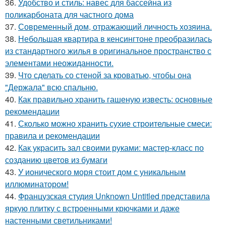
36.
Удобство и стиль: навес для бассейна из
поликарбоната для частного дома
37.
Современный дом, отражающий личность хозяина.
38.
Небольшая квартира в кенсингтоне преобразилась
из стандартного жилья в оригинальное пространство с
элементами неожиданности.
39.
Что сделать со стеной за кроватью, чтобы она
"Держала" всю спальню.
40.
Как правильно хранить гашеную известь: основные
рекомендации
41.
Сколько можно хранить сухие строительные смеси:
правила и рекомендации
42.
Как украсить зал своими руками: мастер-класс по
созданию цветов из бумаги
43.
У ионического моря стоит дом с уникальным
иллюминатором!
44.
Французская студия Unknown Untitled представила
яркую плитку с встроенными крючками и даже
настенными светильниками!