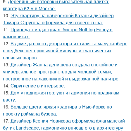
9.
Деревянный потолок и выразительная плитка:
квартира 62 м в Москве.
10.
Эту квартиру на набережной Казанки дизайнер
Тамара Стругова оформила для своего сына.
11.
Природа + индастриал: бистро Nothing Fancy в
хамовниках.
12.
В доме датского декоратора и стилиста малу карберг
в ведбеке нет привычной мишуры и классических
елочных шаров.
13.
Дизайнер Жанна денишева создала спокойное и
универсальное пространство для молодой семьи,
построенное на лаконичной и выдержанной палитре.
14.
Скругление в интерьере.
15.
Дом у подножия гор: уют и гармония по правилам
васту.
16.
Больше цвета: яркая квартира в Нью-йорке по
проекту рэймана бузера.
17.
Дизайнер Ксения Новикова оформила флагманский
бутик Landscape, гармонично вписав его в архитектуру