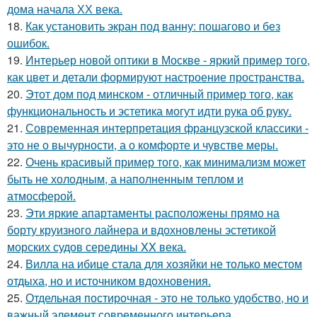
дома начала ХХ века.
18.
Как установить экран под ванну: пошагово и без
ошибок.
19.
Интерьер новой оптики в Москве - яркий пример того,
как цвет и детали формируют настроение пространства.
20.
Этот дом под минском - отличный пример того, как
функциональность и эстетика могут идти рука об руку.
21.
Современная интерпретация французской классики -
это не о вычурности, а о комфорте и чувстве меры.
22.
Очень красивый пример того, как минимализм может
быть не холодным, а наполненным теплом и
атмосферой.
23.
Эти яркие апартаменты расположены прямо на
борту круизного лайнера и вдохновлены эстетикой
морских судов середины XX века.
24.
Вилла на ибице стала для хозяйки не только местом
отдыха, но и источником вдохновения.
25.
Отдельная постирочная - это не только удобство, но и
важный элемент современного интерьера.