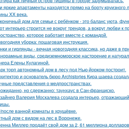
ртира как личный остров тишины в городе задумывалась.
и яркие апартаменты находятся прямо на борту круизного л
ины XX века.
коничный дом для семьи с ребёнком - это баланс уюта, фун
от интерьер строится не вокруг трендов, а вокруг любви к 
остранство, которое работает вместе с командой.
вогодняя уборка: пошаговая инструкция.
нки и гирлянды - вечная новогодняя классика, но даже в п
норамные виды, средиземноморское настроение и натурал
нера Елены Кулагиной.
рк торп автономный дом в лесу под Нью-йорком построит.
хитектор и основатель бюро Archistories Кира шаева создал
чные представления о медпространствах.
ожиданно, но сдержанно: таунхаус в Сан-франциско.
зайнер Валерия Москалева создала интерьер, отражающий 
чицы.
/после ванной комнаты в хрущёвке.
тный дом с видом на лес в Воронеже.
енна Миллер продаёт свой дом за 2, 61 миллиона долларов