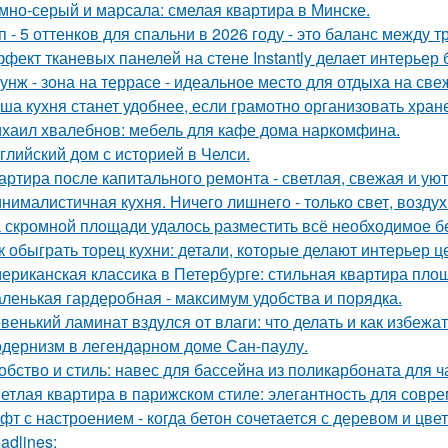
мно-серый и марсала: смелая квартира в Минске.
п - 5 оттенков для спальни в 2026 году - это баланс между
фект тканевых панелей на стене Instantly делает интерьер
унж - зона на террасе - идеальное место для отдыха на све
ша кухня станет удобнее, если грамотно организовать хран
хаил хвалебнов: мебель для кафе дома наркомфина.
глийский дом с историей в Челси.
артира после капитального ремонта - светлая, свежая и уют
нималистичная кухня. Ничего лишнего - только свет, воздух
 скромной площади удалось разместить всё необходимое бе
к обыграть торец кухни: детали, которые делают интерьер 
ериканская классика в Петербурге: стильная квартира пло
ленькая гардеробная - максимум удобства и порядка.
венький ламинат вздулся от влаги: что делать и как избежа
дернизм в легендарном доме Сан-паулу.
обство и стиль: навес для бассейна из поликарбоната для ч
етлая квартира в парижском стиле: элегантность для совр
фт с настроением - когда бетон сочетается с деревом и цве
adlines: