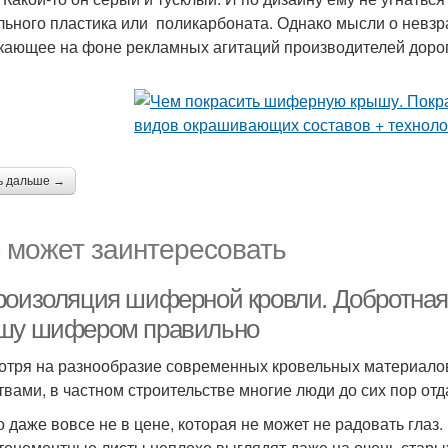
льного пластика или поликарбоната. Однако мысли о невз
кающее на фоне рекламных агитаций производителей дорог
ь дальше →
 может заинтересовать
роизоляция шиферной кровли. Добротная
шу шифером правильно
отря на разнообразие современных кровельных материало
твами, в частном строительстве многие люди до сих пор о
о даже вовсе не в цене, которая не может не радовать глаз
тоцементные листы неплохо выглядят даже на очень старых