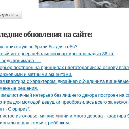
ь дальше →
ледние обновления на сайте:
ую прихожую выбрали бы для себя?
ный интерьер небольшой квартиры площадью 36 кв.
я ведь понимала ….
ерьер построен на принципах цветотерапии: за основу взял
ранжевыми и мятными акцентами.
ая квартира с характером: дизайнер объединила вишнёвые
менные решения.
ималистичный интерьер без лишнего декора построен на с
ртира для молодой девушки преобразилась всего за нескол
нт - Сюрприз".
нистое изголовье, мягкие линии и много дерева - квартира
ионально для семьи с ребёнком.