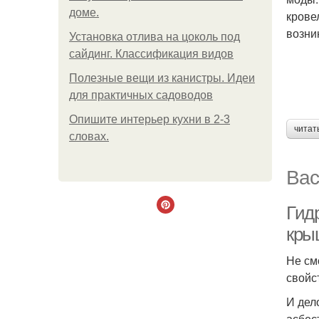
доме.
крове
возни
Установка отлива на цоколь под
сайдинг. Классификация видов
Полезные вещи из канистры. Идеи
для практичных садоводов
Опишите интерьер кухни в 2-3
читат
словах.
Вас
Гид
кры
Не см
свойс
И дел
асбес