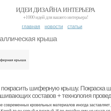
ИДЕИ ДИЗАЙНА ИНТЕРЬЕРА
+1000 идей для вашего интерьера!
главная
новости
статьи
аллическая крыша
ферная крыша
 покрасить шиферную крышу. Покраска ш
ашивающих составов + технология провед
е современных кровельных материалов иногда заставляет 
 Какой-то он серый и тусклый. И по дизайну ему не угнатьс