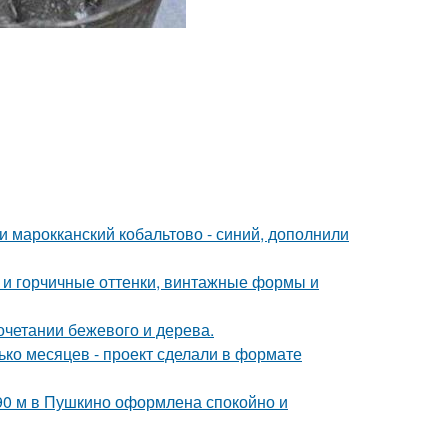
и марокканский кобальтово - синий, дополнили
 и горчичные оттенки, винтажные формы и
очетании бежевого и дерева.
ько месяцев - проект сделали в формате
 90 м в Пушкино оформлена спокойно и