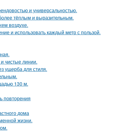
 трендовостью и универсальностью.
 более тёплым и выразительным.
жем воздухе.
ение и использовать каждый метр с пользой.
ная.
 и чистые линии.
з ущерба для стиля.
цельным.
щадью 130 м.
ть повторения
астного дома
еменной жизни.
том.