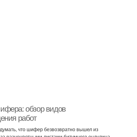
ифера: обзор видов
ения работ
думать, что шифер безвозвратно вышел из
я за разноцветными листами битумного ондулина,