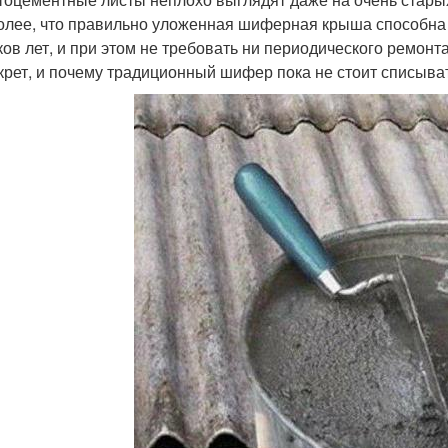
олее, что правильно уложенная шиферная крыша способна 
ков лет, и при этом не требовать ни периодического ремонта
екрет, и почему традиционный шифер пока не стоит списыват