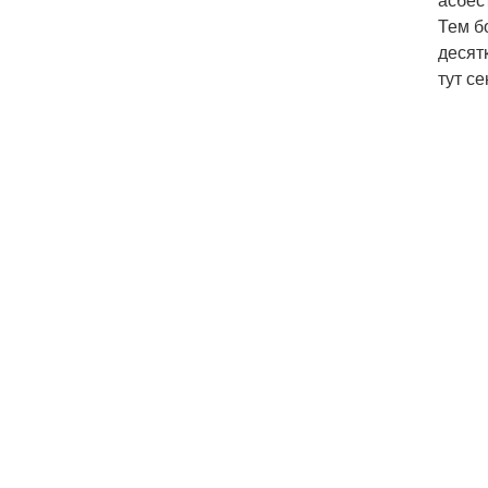
Тем б
десят
тут с