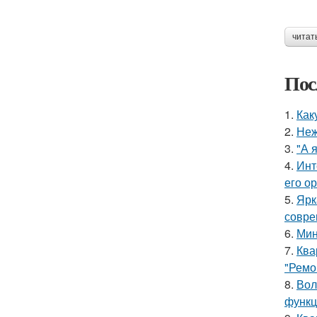
читат
Пос
1.
Как
2.
Неж
3.
"А 
4.
Инт
его о
5.
Ярк
совре
6.
Мин
7.
Ква
"Ремо
8.
Вол
функц