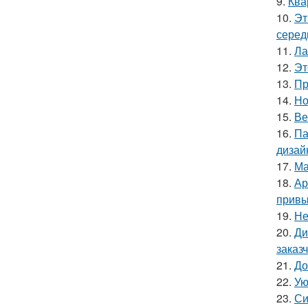
9.
Ква
10.
Эт
серед
11.
Ла
12.
Эт
13.
Пр
14.
Но
15.
Ве
16.
Па
дизай
17.
Ма
18.
Ар
привы
19.
Не
20.
Ди
заказ
21.
До
22.
Ую
23.
Си