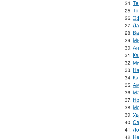
24.
Те
25.
То
26.
Эф
27.
Ла
28.
Ва
29.
Ми
30.
Ан
31.
Кв
32.
Ми
33.
На
34.
Ка
35.
Ам
36.
Ма
37.
Но
38.
Мо
39.
Уд
40.
Св
41.
Ло
42.
He