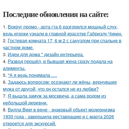
Последние обновления на сайте:
1.
Вокруг промо - арта гта 6 разгорелся мощный слух,
ведь игроки узнали в главной красотке Габриэлу Чикин.
2.
Гостевая комната 17, 6 м 2 с санузлом при спальне в
частном доме.
3.
Идеи для дома * дизайн интерьера.
4.
Развод прошёл, и бывшая жена сразу подала на
алименты.
5.
"А я ведь понимала ….
6.
Задаюсь вопросом: осознают ли жёны, вернувшие
мужа от другой, что он остался не из любви?
7.
Я вышла замуж за москвича, а сама родом из
небольшой деревни.
8.
Вилла Beer в вене - знаковый объект модернизма
1930 года - завершила реставрацию и с марта 2026
откроется для экскурсий.