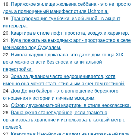
18.
Парижское жилище жюльена себбана - это не просто
дом, а полноценный манифест стиля Uchronia.
19.
Трансформация тумбочки: из обычной - в акцент
интерьера.
20.
Квартира в стиле лофт: простота, воздух и характер.
21.
Куда поехать на выходных: арт - пространство в селе
менчаково под Суздалем.
22.
Никола хардинг доказала, что даже дом конца XIX
века можно спасти без сноса и капитальной
перестройки.
23.
Зона за диваном часто недооценивается, хотя
именно она может стать стильным акцентом гостиной.
24.
Дом Дениз байерн - это воплощение бережного
отношения к истории и личным эмоциям.
25.
Обзор двухкомнатной квартиры в стиле неоклассика.
26.
Ваша кухня станет удобнее, если грамотно
организовать хранение и использовать каждый метр с
пользой.
27.
Квартира в Нью-йорке с видом на центральный парк