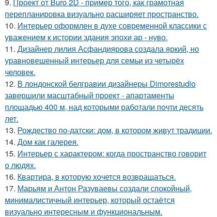
9.
Проект от Buro 2D - пример того, как грамотная
перепланировка визуально расширяет пространство.
10.
Интерьер оформлен в духе современной классики с
уважением к истории здания эпохи ар - нуво.
11.
Дизайнер лилия Асфандиярова создала яркий, но
уравновешенный интерьер для семьи из четырёх
человек.
12.
В лондонской белгравии дизайнеры Dimorestudio
завершили масштабный проект - апартаменты
площадью 400 м, над которыми работали почти десять
лет.
13.
Рождество по-датски: дом, в котором живут традиции.
14.
Дом как галерея.
15.
Интерьер с характером: когда пространство говорит
о людях.
16.
Квартира, в которую хочется возвращаться.
17.
Марьям и Антон Разуваевы создали спокойный,
минималистичный интерьер, который остаётся
визуально интересным и функциональным.