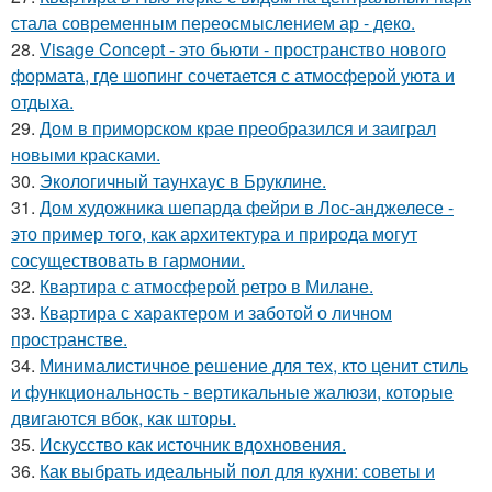
стала современным переосмыслением ар - деко.
28.
Visage Concept - это бьюти - пространство нового
формата, где шопинг сочетается с атмосферой уюта и
отдыха.
29.
Дом в приморском крае преобразился и заиграл
новыми красками.
30.
Экологичный таунхаус в Бруклине.
31.
Дом художника шепарда фейри в Лос-анджелесе -
это пример того, как архитектура и природа могут
сосуществовать в гармонии.
32.
Квартира с атмосферой ретро в Милане.
33.
Квартира с характером и заботой о личном
пространстве.
34.
Минималистичное решение для тех, кто ценит стиль
и функциональность - вертикальные жалюзи, которые
двигаются вбок, как шторы.
35.
Искусство как источник вдохновения.
36.
Как выбрать идеальный пол для кухни: советы и