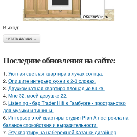
Выход:
читать дальше →
Последние обновления на сайте:
1.
Уютная светлая квартира в лучах солнца.
2.
Опишите интерьер кухни в 2-3 словах.
3.
Двухкомнатная квартира площадью 64 кв.
4.
Мне 32, моей девушке 22.
5.
Listening - бар Trader Hifi в Гамбурге - пространство
для музыки и тишины.
6.
Интерьер этой квартиры студия Plan A построила на
балансе спокойствия и выразительности.
7.
Эту квартиру на набережной Казанки дизайнер