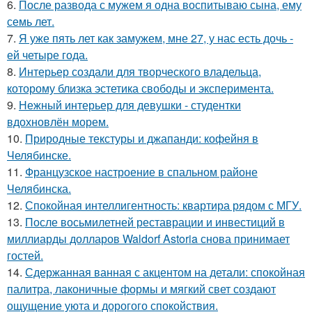
6.
После развода с мужем я одна воспитываю сына, ему
семь лет.
7.
Я уже пять лет как замужем, мне 27, у нас есть дочь -
ей четыре года.
8.
Интерьер создали для творческого владельца,
которому близка эстетика свободы и эксперимента.
9.
Нежный интерьер для девушки - студентки
вдохновлён морем.
10.
Природные текстуры и джапанди: кофейня в
Челябинске.
11.
Французское настроение в спальном районе
Челябинска.
12.
Спокойная интеллигентность: квартира рядом с МГУ.
13.
После восьмилетней реставрации и инвестиций в
миллиарды долларов Waldorf Astoria снова принимает
гостей.
14.
Сдержанная ванная с акцентом на детали: спокойная
палитра, лаконичные формы и мягкий свет создают
ощущение уюта и дорогого спокойствия.