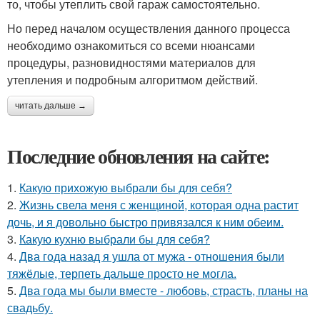
то, чтобы утеплить свой гараж самостоятельно.
Но перед началом осуществления данного процесса
необходимо ознакомиться со всеми нюансами
процедуры, разновидностями материалов для
утепления и подробным алгоритмом действий.
читать дальше →
Последние обновления на сайте:
1.
Какую прихожую выбрали бы для себя?
2.
Жизнь свела меня с женщиной, которая одна растит
дочь, и я довольно быстро привязался к ним обеим.
3.
Какую кухню выбрали бы для себя?
4.
Два года назад я ушла от мужа - отношения были
тяжёлые, терпеть дальше просто не могла.
5.
Два года мы были вместе - любовь, страсть, планы на
свадьбу.