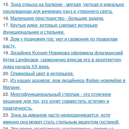
15.
Зона отдыха на балконе - мягкая, уютная и идеально
продуманная для вечерних пауз и утреннего света.
16.
Маленькое пространство - большие задачи.
17.
Крутые идеи, которые сделают интерьер
функциональнее и стильнее.
18.
Дом у подножия гор: уют и гармония по правилам
васту.
19.
Дизайнер Ксения Новикова оформила флагманский
бутик Landscape, гармонично вписав его в архитектуру
дома начала ХХ века.
20.
Оливковый цвет в интерьере.
21.
Из наших архивов: дом дизайнера Фабио новембре в
Милане.
22.
Многофункциональный стеллаж - это отличное
решение для тех, кто хочет совместить эстетику и
практичность.
23.
Зона за диваном часто недооценивается, хотя
именно она может стать стильным акцентом гостиной.
24.
Эти яркие апартаменты расположены прямо на