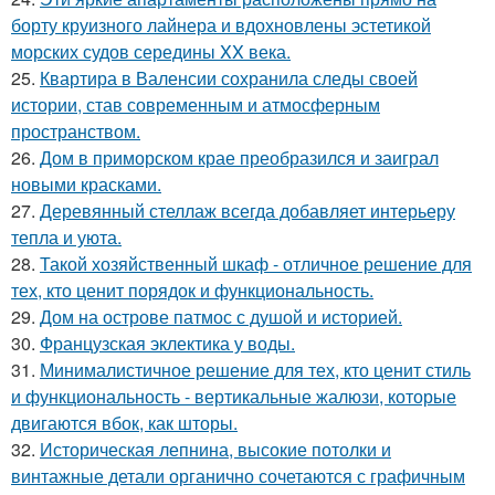
борту круизного лайнера и вдохновлены эстетикой
морских судов середины XX века.
25.
Квартира в Валенсии сохранила следы своей
истории, став современным и атмосферным
пространством.
26.
Дом в приморском крае преобразился и заиграл
новыми красками.
27.
Деревянный стеллаж всегда добавляет интерьеру
тепла и уюта.
28.
Такой хозяйственный шкаф - отличное решение для
тех, кто ценит порядок и функциональность.
29.
Дом на острове патмос с душой и историей.
30.
Французская эклектика у воды.
31.
Минималистичное решение для тех, кто ценит стиль
и функциональность - вертикальные жалюзи, которые
двигаются вбок, как шторы.
32.
Историческая лепнина, высокие потолки и
винтажные детали органично сочетаются с графичным