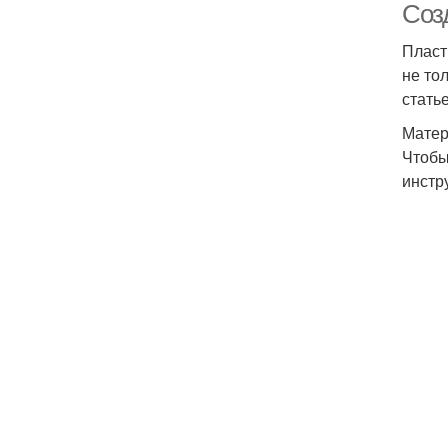
Соз
Пласт
не то
стать
Матер
Чтобы
инстр