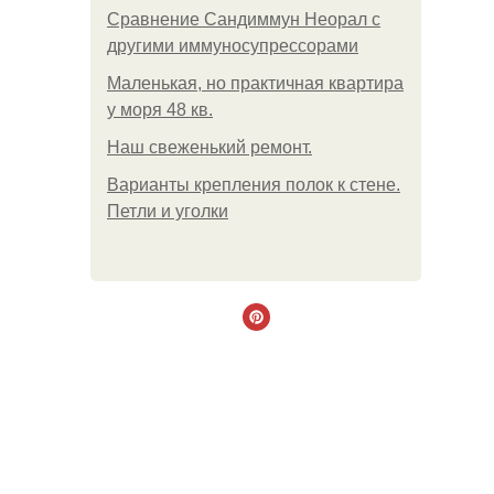
Сравнение Сандиммун Неорал с
другими иммуносупрессорами
Маленькая, но практичная квартира
у моря 48 кв.
Наш свеженький ремонт.
Варианты крепления полок к стене.
Петли и уголки