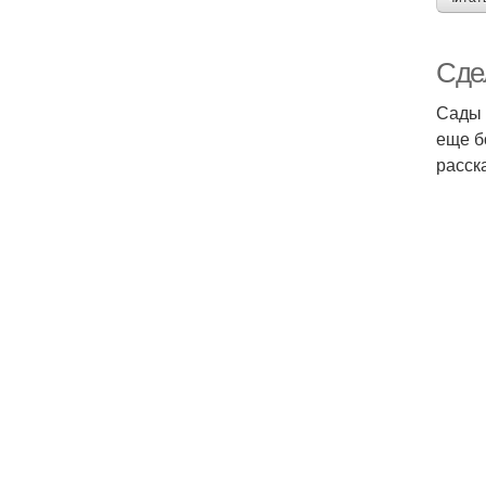
Сде
Сады 
еще б
расск