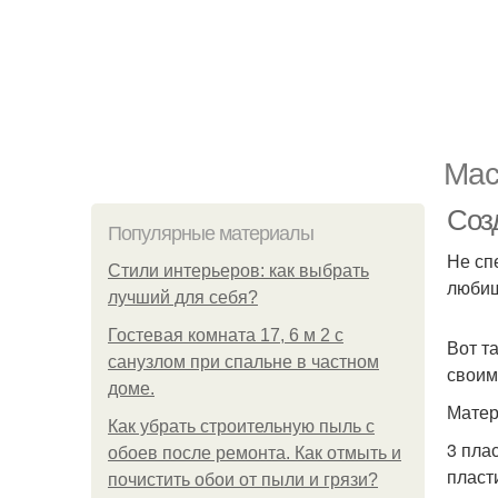
Мас
Соз
Популярные материалы
Не сп
Стили интерьеров: как выбрать
любиш
лучший для себя?
Гостевая комната 17, 6 м 2 с
Вот т
санузлом при спальне в частном
своим
доме.
Матер
Как убрать строительную пыль с
3 пла
обоев после ремонта. Как отмыть и
пласт
почистить обои от пыли и грязи?