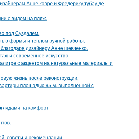
дизайнерам Анне ковре и Фредерику тубау де
ии с видом на пляж.
ово под Суздалем.
стью формы и теплом ручной работы.
 благодаря дизайнеру Анне шевченко.
таж и современное искусство.
алитре с акцентом на натуральные материалы и
новую жизнь после реконструкции.
квартиры площадью 95 м, выполненной с
зглядами на комфорт.
нтов.
ой: советы и рекомендации