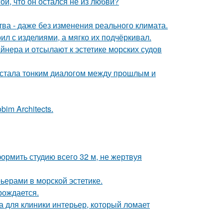
й, что он остался не из любви?
а - даже без изменения реального климата.
ил с изделиями, а мягко их подчёркивал.
йнера и отсылают к эстетике морских судов
, стала тонким диалогом между прошлым и
im Architects.
ормить студию всего 32 м, не жертвуя
ьерами в морской эстетике.
рождается.
а для клиники интерьер, который ломает