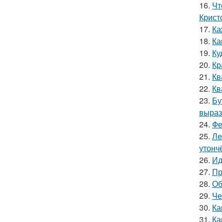
16.
Чт
Крист
17.
Ка
18.
Ка
19.
Ку
20.
Кр
21.
Кв
22.
Кв
23.
Бу
выраз
24.
Фе
25.
Ле
утонч
26.
Ид
27.
Пр
28.
Об
29.
Че
30.
Ка
31.
Ка