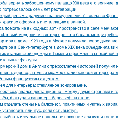
обы вернуть заброшенному палаццо Xiii века его величие, 
о потребовалось семь лет реставрации.
ждый день мы радуемся нашему решению": вилла во Франц
к красиво оформить инсталляцию в ванной.
да поехать на выходных: арт - пространство в селе менчак
афтовый модернизм в интерьере - это баланс между грубо
артира в доме 1929 года в Москве получила новое дыхание
артира в Санкт-петербурге в доме XIX века объединила вин
тик итальянской одежды в Тюмени оформлен в спокойной п
ительные фактуры.
рмерский дом в Англии с трёхсотлетней историей получил 
пнина, дерево, латунь и мрамор стали основой интерьера 
ённым французским акцентом.
ея для интерьера: стеклянное зонирование.
оект создавался дистанционно - между двумя странами и в
ъём, фактура и характер - барельеф на стене.
м отделать стены на балконе: 5 практичных и уютных вариа
к установить плинтус, если есть выступ.
к выбрать идеальное напольное покрытие для кухни-гостин