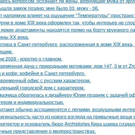
аюсь вопросом: осознают ли жёны, вернувшие мужа от друго
ышла замуж поздно: мне было 33, мужу - 36.
т напрямую влияет на ощущение "Температуры" пространств
рум в доме XIX века оформлен так, чтобы интерьер не спор
 яркие апартаменты находятся прямо на борту круизного ла
ины XX века.
ртира в Санкт-петербурге, расположенная в доме XIX века
ящим.
ни 2026 - коротко о главном.
ременная дача с природными мотивами: дом 147, 3 м от Zrob
 и кофе: кофейня в Санкт-петербурге.
временный офис с русским характером.
ленький городской дом с характером.
казчица обратилась к дизайнеру Юлии поздняк с задачей оф
тером и индивидуальностью.
нтакет обычно ассоциируется с легкими, воздушными интер
игинальность часто из нового взгляда на привычные вещи 
хитектор и основатель бюро Archistories Кира шаева создал
чные представления о медпространствах.