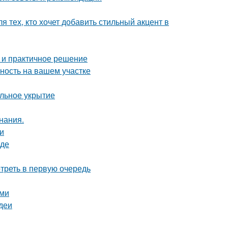
 тех, кто хочет добавить стильный акцент в
 и практичное решение
ность на вашем участке
ильное укрытие
нания.
и
оде
треть в первую очередь
ами
деи