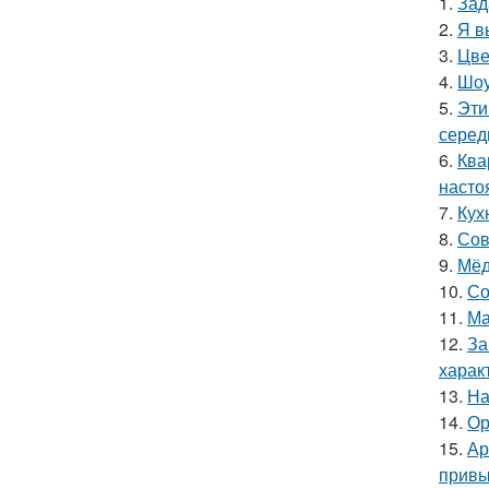
1.
Зад
2.
Я в
3.
Цве
4.
Шоу
5.
Эти
серед
6.
Ква
насто
7.
Кух
8.
Сов
9.
Мёд
10.
Со
11.
Ма
12.
За
харак
13.
На
14.
Ор
15.
Ар
привы