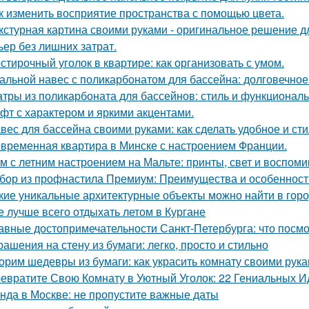
к изменить восприятие пространства с помощью цвета.
кстурная картина своими руками - оригинальное решение для
ьер без лишних затрат.
стирочный уголок в квартире: как организовать с умом.
альной навес с поликарбонатом для бассейна: долговечное
тры из поликарбоната для бассейнов: стиль и функциональ
фт с характером и яркими акцентами.
вес для бассейна своими руками: как сделать удобное и ст
временная квартира в Минске с настроением Франции.
м с летним настроением на Мальте: принты, свет и воспоми
бор из профнастила Премиум: Преимущества и особенност
кие уникальные архитектурные объекты можно найти в гор
е лучше всего отдыхать летом в Кургане
авные достопримечательности Санкт-Петербурга: что посмо
рашения на стену из бумаги: легко, просто и стильно
орим шедевры из бумаги: как украсить комнату своими рук
евратите Свою Комнату в Уютный Уголок: 22 Гениальных И
нда в Москве: не пропустите важные даты