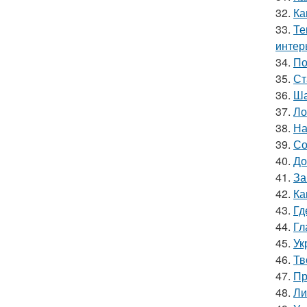
32.
Ка
33.
Те
интер
34.
По
35.
Ст
36.
Ша
37.
Ло
38.
На
39.
Со
40.
До
41.
За
42.
Ка
43.
Гд
44.
Гл
45.
Ук
46.
Тв
47.
Пр
48.
Ли