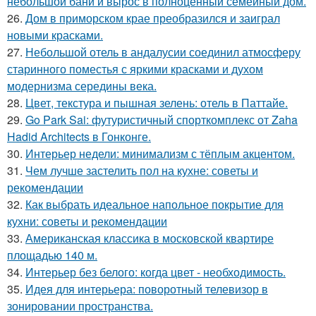
небольшой бани и вырос в полноценный семейный дом.
26.
Дом в приморском крае преобразился и заиграл
новыми красками.
27.
Небольшой отель в андалусии соединил атмосферу
старинного поместья с яркими красками и духом
модернизма середины века.
28.
Цвет, текстура и пышная зелень: отель в Паттайе.
29.
Go Park Sai: футуристичный спорткомплекс от Zaha
Hadid Architects в Гонконге.
30.
Интерьер недели: минимализм с тёплым акцентом.
31.
Чем лучше застелить пол на кухне: советы и
рекомендации
32.
Как выбрать идеальное напольное покрытие для
кухни: советы и рекомендации
33.
Американская классика в московской квартире
площадью 140 м.
34.
Интерьер без белого: когда цвет - необходимость.
35.
Идея для интерьера: поворотный телевизор в
зонировании пространства.