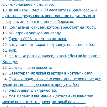
функциональнее и стильнее.
16.
Дизайнеры Стеф и Памела катч выбрали особый
путь - не переделывать пространство радикально, а
раскрыть его характер мягко и бережно.
17.
Компактный санузел, который работает на 100%.
18.
Мы строим уютную мансарду.
19.
Тренды 2026: акцент на потолок.
20.
Как установить экран под ванну: пошагово и без
ошибок.
21.
Не только резной палисад: отель "Дом на Кирова" в
Вологде.
22.
Санузел после ремонта.
23.
Цветотерапия: яркая квартира в ноттинг - хилл.
24.
Сухой холодильник - это современное решение для
кухни, позволяющее хранить продукты без
использования электричества.
25.
Уют, баланс и внимание к деталям - именно так
можно описать этот проект, который начался с