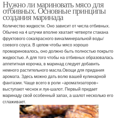
Нужно ли мариновать мясо для
Имбирный маринад
Маринад с розмарином
отбивных. Основные принципы
создания маринада
Количество жидкости. Оно зависит от числа отбивных.
Маринад для куриной
Обычно на 4 штучки вполне хватает четверти стакана
Маринад с луком
грудки
фруктового сока/красного вина/минеральной воды/
соевого соуса. В целом чтобы мясо хорошо
промариновалось, оно должно быть полностью покрыто
жидкостью. А для того чтобы на отбивных образовалась
Маринад для куриных
Маринад из яблочного
аппетитная корочка, в маринад следует добавить
ножек
сока
немного растительного масла.Овощи для придания
аромата. Здесь можно дать волю вашей кулинарной
фантазии. Чаще всего в роли «ароматизаторов»
выступают чеснок и лук-шалот. Первый придает
Маринад на сковороде
маринаду свой особенный запах, а шалот несколько его
сглаживает.