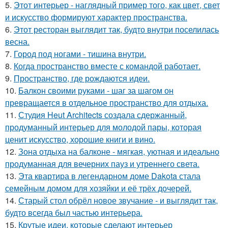
5.
Этот интерьер - наглядный пример того, как цвет, свет
и искусство формируют характер пространства.
6.
Этот ресторан выглядит так, будто внутри поселилась
весна.
7.
Город под ногами - тишина внутри.
8.
Когда пространство вместе с командой работает.
9.
Пространство, где рождаются идеи.
10.
Балкон своими руками - шаг за шагом он
превращается в отдельное пространство для отдыха.
11.
Студия Heut Architects создала сдержанный,
продуманный интерьер для молодой пары, которая
ценит искусство, хорошие книги и вино.
12.
Зона отдыха на балконе - мягкая, уютная и идеально
продуманная для вечерних пауз и утреннего света.
13.
Эта квартира в легендарном доме Dakota стала
семейным домом для хозяйки и её трёх дочерей.
14.
Старый стол обрёл новое звучание - и выглядит так,
будто всегда был частью интерьера.
15.
Крутые идеи, которые сделают интерьер