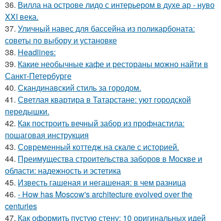
36.
Вилла на острове лидо с интерьером в духе ар - нуво
XXI века.
37.
Уличный навес для бассейна из поликарбоната:
советы по выбору и установке
38.
Headlines:
39.
Какие необычные кафе и рестораны можно найти в
Санкт-Петербурге
40.
Скандинавский стиль за городом.
41.
Светлая квартира в Татарстане: уют городской
передышки.
42.
Как построить вечный забор из профнастила:
пошаговая инструкция
43.
Современный коттедж на скале с историей.
44.
Преимущества строительства заборов в Москве и
области: надежность и эстетика
45.
Известь гашеная и негашеная: в чем разница
46.
- How has Moscow's architecture evolved over the
centuries
47.
Как оформить пустую стену: 10 оригинальных идей