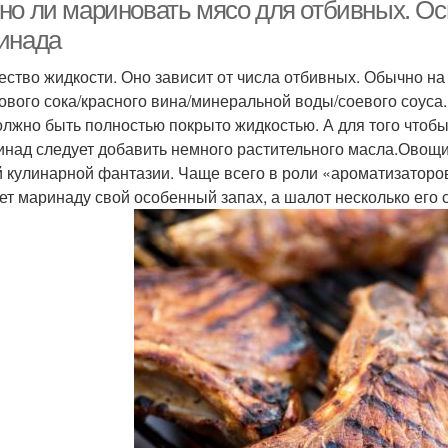
крылышек
сока
но ли мариновать мясо для отбивных. О
инада
ество жидкости. Оно зависит от числа отбивных. Обычно на 
ового сока/красного вина/минеральной воды/соевого соуса
олжно быть полностью покрыто жидкостью. А для того чтобы
инад следует добавить немного растительного масла.Овощи
 кулинарной фантазии. Чаще всего в роли «ароматизаторо
ет маринаду свой особенный запах, а шалот несколько его 