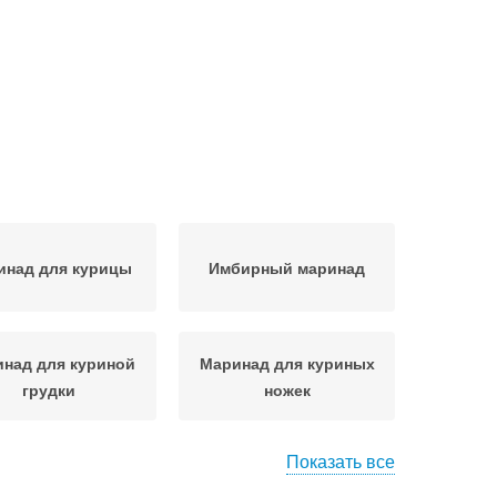
инад для курицы
Имбирный маринад
над для куриной
Маринад для куриных
грудки
ножек
Показать все
ок для курицы
Маринад на сковороде