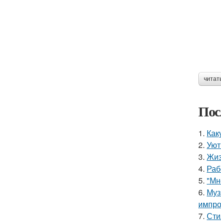
читат
Пос
1.
Как
2.
Уют
3.
Жиз
4.
Раб
5.
"Мн
6.
Муз
импро
7.
Сти