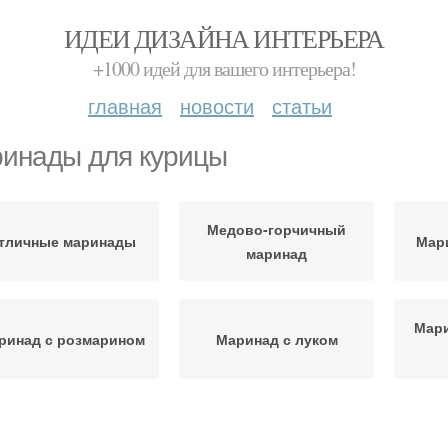
ИДЕИ ДИЗАЙНА ИНТЕРЬЕРА
+1000 идей для вашего интерьера!
главная
новости
статьи
инады для курицы
Медово-горчичный
тличные маринады
Мар
маринад
Мари
ринад с розмарином
Маринад с луком
ринад для куриных
Маринад из яблочного
С