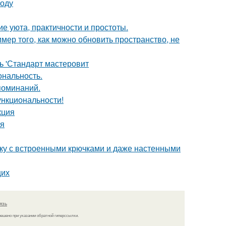
воду
е уюта, практичности и простоты.
мер того, как можно обновить пространство, не
ь 'Стандарт мастеровит
ональность.
поминаний.
ункциональности!
кция
ия
тку с встроенными крючками и даже настенными
щих
язь
решено при указании обратной гиперссылки.