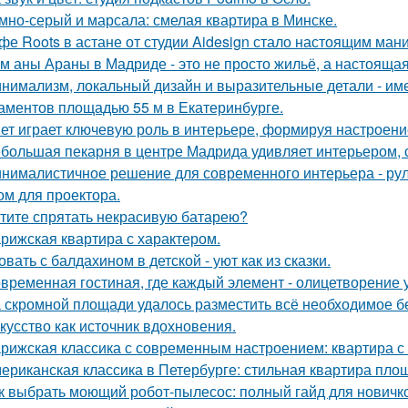
мно-серый и марсала: смелая квартира в Минске.
фе Roots в астане от студии Aidesign стало настоящим ман
м аны Араны в Мадриде - это не просто жильё, а настояща
нимализм, локальный дизайн и выразительные детали - име
аментов площадью 55 м в Екатеринбурге.
ет играет ключевую роль в интерьере, формируя настроени
большая пекарня в центре Мадрида удивляет интерьером,
нималистичное решение для современного интерьера - ру
ом для проектора.
тите спрятать некрасивую батарею?
рижская квартира с характером.
овать с балдахином в детской - уют как из сказки.
временная гостиная, где каждый элемент - олицетворение у
 скромной площади удалось разместить всё необходимое бе
кусство как источник вдохновения.
рижская классика с современным настроением: квартира с 
ериканская классика в Петербурге: стильная квартира пло
к выбрать моющий робот-пылесос: полный гайд для новичк