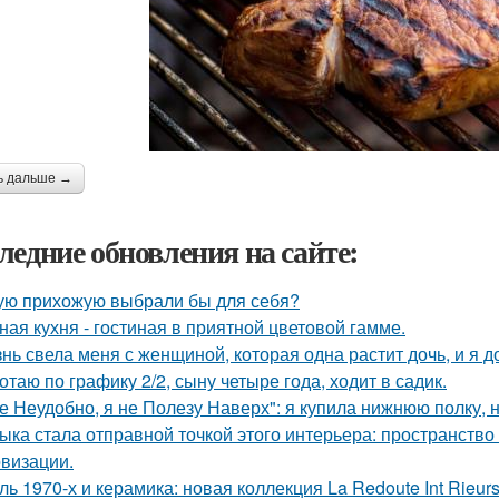
ь дальше →
ледние обновления на сайте:
ую прихожую выбрали бы для себя?
ная кухня - гостиная в приятной цветовой гамме.
нь свела меня с женщиной, которая одна растит дочь, и я 
отаю по графику 2/2, сыну четыре года, ходит в садик.
е Неудобно, я не Полезу Наверх": я купила нижнюю полку, н
ыка стала отправной точкой этого интерьера: пространство
визации.
ль 1970-х и керамика: новая коллекция La Redoute Int Rieurs