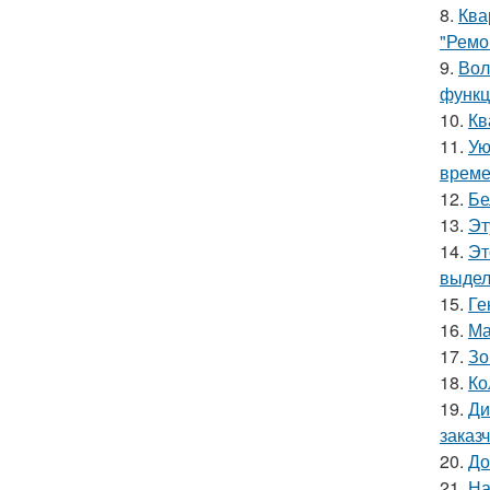
8.
Ква
"Ремо
9.
Вол
функц
10.
Кв
11.
Ую
време
12.
Бе
13.
Эт
14.
Эт
выдел
15.
Ге
16.
Ма
17.
Зо
18.
Ко
19.
Ди
заказ
20.
До
21.
На