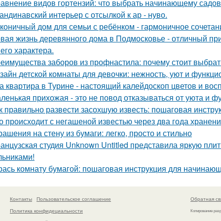
авнение видов гортензий: что выбрать начинающему садо
андинавский интерьер с отсылкой к ар - нуво.
коничный дом для семьи с ребёнком - гармоничное сочетани
вая жизнь деревянного дома в Подмосковье - отличный при
 его характера.
еимущества заборов из профнастила: почему стоит выбрат
зайн детской комнаты для девочки: нежность, уют и функци
а квартира в Турине - настоящий калейдоскоп цветов и вос
ленькая прихожая - это не повод отказываться от уюта и ф
к правильно развести засохшую известь: пошаговая инстру
о происходит с негашеной известью через два года хранен
рашения на стену из бумаги: легко, просто и стильно
анцузская студия Unknown Untitled представила яркую пли
льниками!
рась комнату бумагой: пошаговая инструкция для начинаю
Контакты
Пользовательское соглашение
Обратная св
Политика конфидециальности
Копирование раз