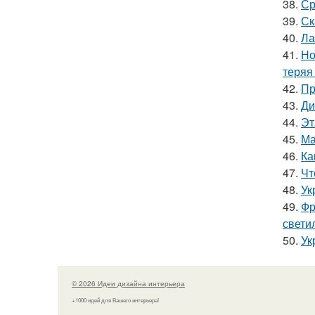
38.
Ср
39.
Ск
40.
Ла
41.
Но
теряя
42.
Пр
43.
Ди
44.
Эт
45.
Ма
46.
Ка
47.
Чт
48.
Ук
49.
Фр
свети
50.
Ук
© 2026 Идеи дизайна интерьера
+1000 идей для Вашего интерьера!