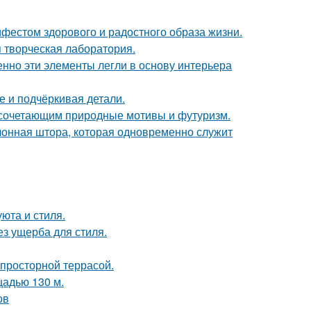
ифестом здорового и радостного образа жизни.
я творческая лаборатория.
нно эти элементы легли в основу интерьера
е и подчёркивая детали.
 сочетающим природные мотивы и футуризм.
лонная штора, которая одновременно служит
юта и стиля.
з ущерба для стиля.
просторной террасой.
щадью 130 м.
ов