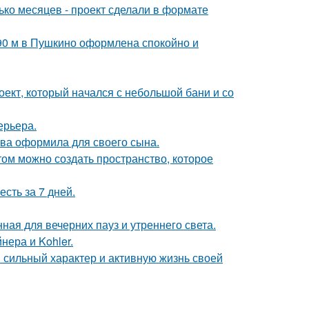
ько месяцев - проект сделали в формате
 90 м в Пушкино оформлена спокойно и
роект, который начался с небольшой бани и со
ерьера.
ова оформила для своего сына.
том можно создать пространство, которое
сть за 7 дней.
ная для вечерних пауз и утреннего света.
нера и Kohler.
сильный характер и активную жизнь своей