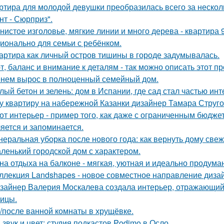
ртира для молодой девушки преобразилась всего за нескол
нт - Сюрприз".
нистое изголовье, мягкие линии и много дерева - квартира
ионально для семьи с ребёнком.
артира как личный остров тишины в городе задумывалась.
т, баланс и внимание к деталям - так можно описать этот п
нем вырос в полноценный семейный дом.
лый бетон и зелень: дом в Испании, где сад стал частью инт
у квартиру на набережной Казанки дизайнер Тамара Струг
от интерьер - пример того, как даже с ограниченным бюдже
яется и запоминается.
неральная уборка после нового года: как вернуть дому свеже
ленький городской дом с характером.
на отдыха на балконе - мягкая, уютная и идеально продуман
ллекция Landshapes - новое совместное направление дизай
зайнер Валерия Москалева создала интерьер, отражающий 
чицы.
/после ванной комнаты в хрущёвке.
 звук и цвет: студия подкастов Podimo в Осло.