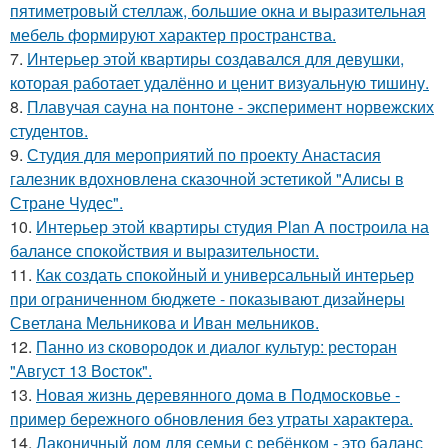
пятиметровый стеллаж, большие окна и выразительная
мебель формируют характер пространства.
7.
Интерьер этой квартиры создавался для девушки,
которая работает удалённо и ценит визуальную тишину.
8.
Плавучая сауна на понтоне - эксперимент норвежских
студентов.
9.
Студия для мероприятий по проекту Анастасия
галезник вдохновлена сказочной эстетикой "Алисы в
Стране Чудес".
10.
Интерьер этой квартиры студия Plan A построила на
балансе спокойствия и выразительности.
11.
Как создать спокойный и универсальный интерьер
при ограниченном бюджете - показывают дизайнеры
Светлана Мельникова и Иван мельников.
12.
Панно из сковородок и диалог культур: ресторан
"Август 13 Восток".
13.
Новая жизнь деревянного дома в Подмосковье -
пример бережного обновления без утраты характера.
14.
Лаконичный дом для семьи с ребёнком - это баланс