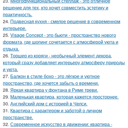
23.
Многофункциональный стеллаж - это отличное
решение для тех, кто хочет совместить эстетику и
практичность.
24.
Подвесная кухня - смелое решение в современном
интерьере.
25.
Visage Concept - это бьюти - пространство нового
формата, где шопинг сочетается с атмосферой уюта и
отдыха.
26.
Торшер из коряги - необычный элемент декора,
который сразу добавляет интерьеру атмосферу природы
и уюта.
27.
Балкон в стиле бохо - это лёгкое и уютное
пространство, где хочется забыть о времени.
28.
Яркая квартира у фонтана в Риме треви.
29.
Маленькая квартира, которая кажется просторнее.
30.
Английский дом с историей в Челси.
31.
Квартира с характером и заботой о личном
пространстве.
32.
Современное искусство в движении: квартира -