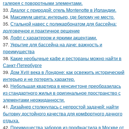
галерея с поворотными элементами.
33.
Диалог с природой: отель Montenotte в Ирландии.
34.
Максимум цвета: интерьер, где белому не место.
35.
Стальной навес с поликарбонатом для бассейна:
долговечное и практичное решение
36.
Лофт с характером и яркими акцентами.
37.
Укрытие для бассейна на даче: важность и
преимущества
38.
Какие необычные кафе и рестораны можно найти в
Санкт-Петербурге
39.
Дом Xviii века в Лондоне: как освежить исторический
интерьер и не потерять характер.
40.
Небольшая квартира в кенсингтоне преобразилась
из стандартного жилья в оригинальное пространство с
элементами неожиданности.
41.
Дизайнер столкнулась с непростой задачей: найти
бытовку достойного качества для комфортного дачного
отдыха.
42.
Преимущества заборов из профнастила в Москве от