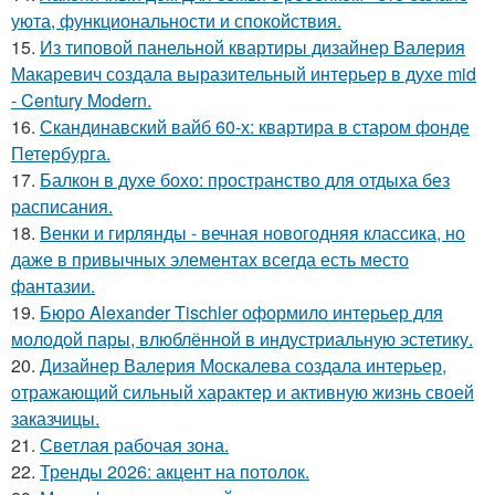
уюта, функциональности и спокойствия.
15.
Из типовой панельной квартиры дизайнер Валерия
Макаревич создала выразительный интерьер в духе mid
- Century Modern.
16.
Скандинавский вайб 60-х: квартира в старом фонде
Петербурга.
17.
Балкон в духе бохо: пространство для отдыха без
расписания.
18.
Венки и гирлянды - вечная новогодняя классика, но
даже в привычных элементах всегда есть место
фантазии.
19.
Бюро Alexander Tischler оформило интерьер для
молодой пары, влюблённой в индустриальную эстетику.
20.
Дизайнер Валерия Москалева создала интерьер,
отражающий сильный характер и активную жизнь своей
заказчицы.
21.
Светлая рабочая зона.
22.
Тренды 2026: акцент на потолок.