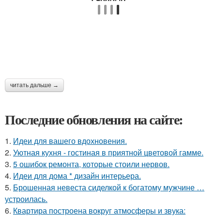
читать дальше →
Последние обновления на сайте:
1.
Идеи для вашего вдохновения.
2.
Уютная кухня - гостиная в приятной цветовой гамме.
3.
5 ошибок ремонта, которые стоили нервов.
4.
Идеи для дома * дизайн интерьера.
5.
Брошенная невеста сиделкой к богатому мужчине …
устроилась.
6.
Квартира построена вокруг атмосферы и звука: