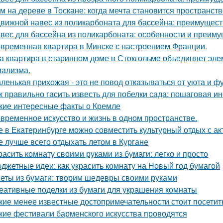
м на дереве в Тоскане: когда мечта становится пространств
вижной навес из поликарбоната для бассейна: преимущест
вес для бассейна из поликарбоната: особенности и преим
временная квартира в Минске с настроением Франции.
а квартира в старинном доме в Стокгольме объединяет элем
ализма.
ленькая прихожая - это не повод отказываться от уюта и ф
к правильно гасить известь для побелки сада: пошаговая и
кие интересные факты о Кремле
временное искусство и жизнь в одном пространстве.
е в Екатеринбурге можно совместить культурный отдых с а
е лучше всего отдыхать летом в Кургане
расить комнату своими руками из бумаги: легко и просто
джетные идеи: как украсить комнату на Новый год бумагой
еты из бумаги: творим шедевры своими руками
еативные поделки из бумаги для украшения комнаты
кие менее известные достопримечательности стоит посетит
кие фестивали барменского искусства проводятся