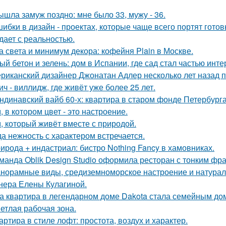
ышла замуж поздно: мне было 33, мужу - 36.
шибки в дизайн - проектах, которые чаще всего портят готов
дает с реальностью.
а света и минимум декора: кофейня Plain в Москве.
ый бетон и зелень: дом в Испании, где сад стал частью инте
риканский дизайнер Джонатан Адлер несколько лет назад 
ич - виллидж, где живёт уже более 25 лет.
ндинавский вайб 60-х: квартира в старом фонде Петербурга
, в котором цвет - это настроение.
, который живёт вместе с природой.
да нежность с характером встречается.
ирода + индастриал: бистро Nothing Fancy в хамовниках.
манда Oblik Design Studio оформила ресторан с тонким фр
норамные виды, средиземноморское настроение и натурал
нера Елены Кулагиной.
а квартира в легендарном доме Dakota стала семейным дом
етлая рабочая зона.
артира в стиле лофт: простота, воздух и характер.