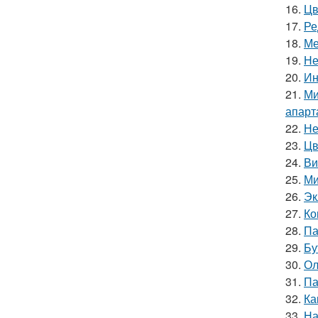
16.
Цв
17.
Ре
18.
Ме
19.
Не
20.
Ин
21.
Ми
апарт
22.
Не
23.
Цв
24.
Ви
25.
Ми
26.
Эк
27.
Ко
28.
Па
29.
Бу
30.
Ол
31.
Па
32.
Ка
33.
На