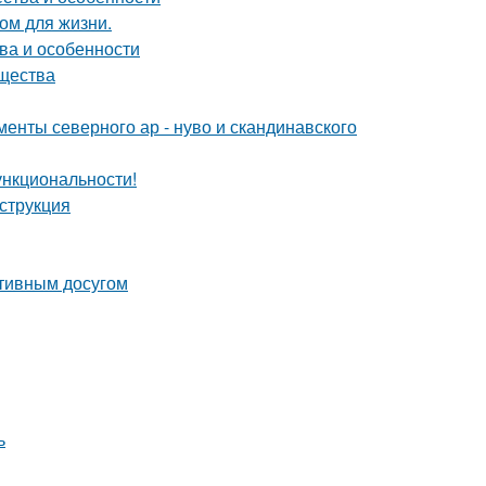
ом для жизни.
ва и особенности
ущества
енты северного ар - нуво и скандинавского
ункциональности!
нструкция
ктивным досугом
ь