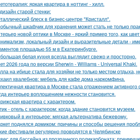
етотерапия: яркая квартира в ноттинг - хилл.
дизайн старой стенки:
таллический блеск в бизнес-центре "Кристалл".
обычный шкафчик для хранения может стать не только прак
терьер новой оптики в Москве - яркий пример того, как цв
нимализм, локальный дизайн и выразительные детали - име
аментов площадью 55 м в Екатеринбурге.
большая белая кухня всегда выглядит свежо и просторно.
ет 2026 года по версии Sherwin - Williams - Universal Khaki.
лла на ибице стала для хозяйки не только местом отдыха, 
хаил хвалебнов: мебель для кафе дома наркомфина.
лектичная квартира в Москве стала отражением активного 
гда интерьер воплощением нежности становится.
рижская квартира с характером.
тик - отель с характером: когда здание становится музеем.
ивковый в интерьере: мягкая альтернатива бежевому.
ркет поднялся домиком: причины и способы решения проб
кие фестивали регулярно проводятся в Челябинске
вес для бассейна из прозрачного поликарбоната: преимущ