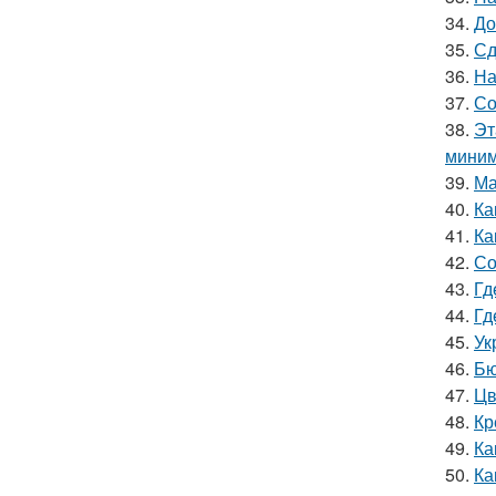
34.
До
35.
Сд
36.
На
37.
Со
38.
Эт
миним
39.
Ма
40.
Ка
41.
Ка
42.
Со
43.
Гд
44.
Гд
45.
Ук
46.
Бю
47.
Цв
48.
Кр
49.
Ка
50.
Ка