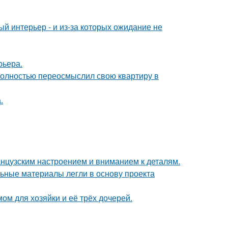
ый интерьер - и из-за которых ожидание не
рьера.
полностью переосмыслил свою квартиру в
.
анцузским настроением и вниманием к деталям.
ьные материалы легли в основу проекта
ом для хозяйки и её трёх дочерей.