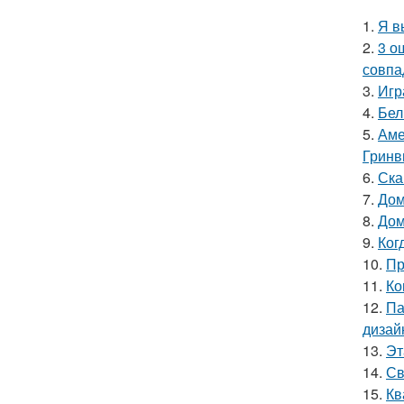
1.
Я в
2.
3 о
совпа
3.
Игр
4.
Бел
5.
Аме
Гринв
6.
Ска
7.
Дом
8.
Дом
9.
Ког
10.
Пр
11.
Ко
12.
Па
дизай
13.
Эт
14.
Св
15.
Кв