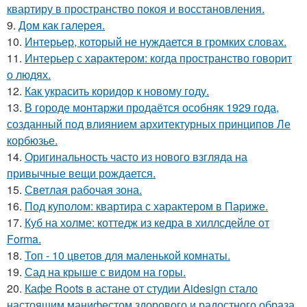
квартиру в пространство покоя и восстановления.
9.
Дом как галерея.
10.
Интерьер, который не нуждается в громких словах.
11.
Интерьер с характером: когда пространство говорит
о людях.
12.
Как украсить коридор к новому году.
13.
В городе монтаржи продаётся особняк 1929 года,
созданный под влиянием архитектурных принципов Ле
корбюзье.
14.
Оригинальность часто из нового взгляда на
привычные вещи рождается.
15.
Светлая рабочая зона.
16.
Под куполом: квартира с характером в Париже.
17.
Куб на холме: коттедж из кедра в хиллсдейле от
Forma.
18.
Топ - 10 цветов для маленькой комнаты.
19.
Сад на крыше с видом на горы.
20.
Кафе Roots в астане от студии Aidesign стало
настоящим манифестом здорового и радостного образа