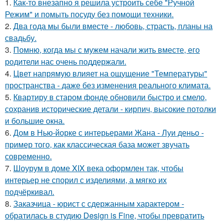
1.
Как-то внезапно я решила устроить себе "Ручной
Режим" и помыть посуду без помощи техники.
2.
Два года мы были вместе - любовь, страсть, планы на
свадьбу.
3.
Помню, когда мы с мужем начали жить вместе, его
родители нас очень поддержали.
4.
Цвет напрямую влияет на ощущение "Температуры"
пространства - даже без изменения реального климата.
5.
Квартиру в старом фонде обновили быстро и смело,
сохранив исторические детали - кирпич, высокие потолки
и большие окна.
6.
Дом в Нью-йорке с интерьерами Жана - Луи деньо -
пример того, как классическая база может звучать
современно.
7.
Шоурум в доме XIX века оформлен так, чтобы
интерьер не спорил с изделиями, а мягко их
подчёркивал.
8.
Заказчица - юрист с сдержанным характером -
обратилась в студию Design is Fine, чтобы превратить