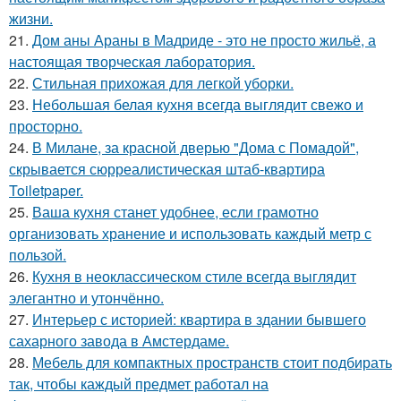
жизни.
21.
Дом аны Араны в Мадриде - это не просто жильё, а
настоящая творческая лаборатория.
22.
Стильная прихожая для легкой уборки.
23.
Небольшая белая кухня всегда выглядит свежо и
просторно.
24.
В Милане, за красной дверью "Дома с Помадой",
скрывается сюрреалистическая штаб-квартира
Toiletpaper.
25.
Ваша кухня станет удобнее, если грамотно
организовать хранение и использовать каждый метр с
пользой.
26.
Кухня в неоклассическом стиле всегда выглядит
элегантно и утончённо.
27.
Интерьер с историей: квартира в здании бывшего
сахарного завода в Амстердаме.
28.
Мебель для компактных пространств стоит подбирать
так, чтобы каждый предмет работал на