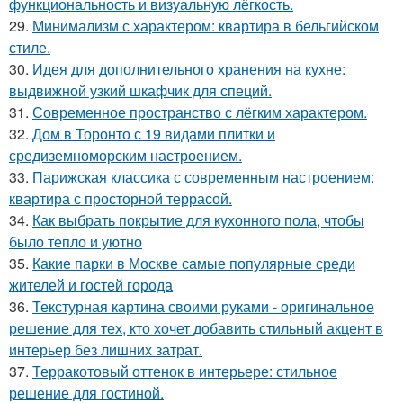
функциональность и визуальную лёгкость.
29.
Минимализм с характером: квартира в бельгийском
стиле.
30.
Идея для дополнительного хранения на кухне:
выдвижной узкий шкафчик для специй.
31.
Современное пространство с лёгким характером.
32.
Дом в Торонто с 19 видами плитки и
средиземноморским настроением.
33.
Парижская классика с современным настроением:
квартира с просторной террасой.
34.
Как выбрать покрытие для кухонного пола, чтобы
было тепло и уютно
35.
Какие парки в Москве самые популярные среди
жителей и гостей города
36.
Текстурная картина своими руками - оригинальное
решение для тех, кто хочет добавить стильный акцент в
интерьер без лишних затрат.
37.
Терракотовый оттенок в интерьере: стильное
решение для гостиной.