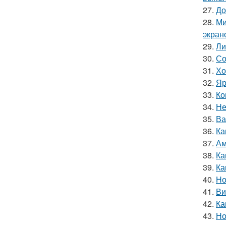
27.
До
28.
Ми
экран
29.
Ли
30.
Со
31.
Хо
32.
Яр
33.
Ко
34.
Не
35.
Ва
36.
Ка
37.
Ам
38.
Ка
39.
Ка
40.
Но
41.
Ви
42.
Ка
43.
Но