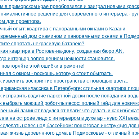
м в приморском крае преобразился и заиграл новыми крас
нималистичное решение для современного интерьера - ру
ом для проектора.
чный опыт: квартира с панорамными окнами в Казани.
временный дом с камином и панорамными окнами в Подмо
тите спрятать некрасивую батарею?
кая квартира в Ростове-на-дону, созданная бюро AN.
гда интерьер воплощением нежности становится.
 повторяйте этой ошибки в ремонте!
нная с окном - роскошь, которую стоит обыграть.
к изменить восприятие пространства с помощью цвета.
ериканская классика в Петербурге: стильная квартира пло
к исправить вздутие паркетной доски после попадания вод
к выбрать моющий робот-пылесос: полный гайд для новичк
венький ламинат вздулся от влаги: что делать и как избежа
лла на острове лидо с интерьером в духе ар - нуво XXI века
к сделать навес над бассейном: пошаговая инструкция дл
вая жизнь деревянного дома в Подмосковье - отличный при