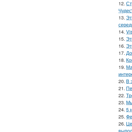
12.
Ст
Чудес
13.
Эт
серед
14.
Vi
15.
Эт
16.
Эт
17.
До
18.
Ко
19.
Ма
интер
20.
В 
21.
Пе
22.
Тр
23.
Мы
24.
5 
25.
Фе
26.
Це
выпол