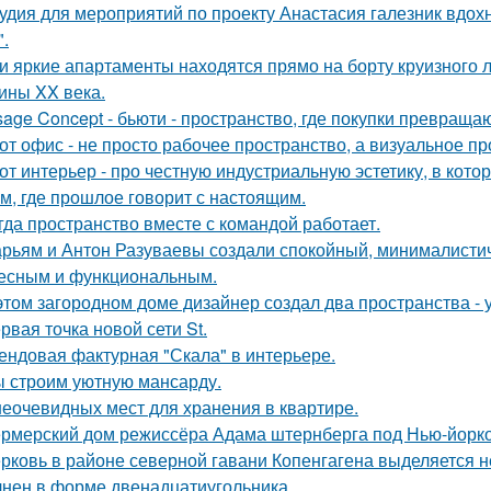
удия для мероприятий по проекту Анастасия галезник вдох
".
и яркие апартаменты находятся прямо на борту круизного л
ины XX века.
sage Concept - бьюти - пространство, где покупки превращаю
от офис - не просто рабочее пространство, а визуальное 
от интерьер - про честную индустриальную эстетику, в кото
м, где прошлое говорит с настоящим.
гда пространство вместе с командой работает.
рьям и Антон Разуваевы создали спокойный, минималистич
есным и функциональным.
этом загородном доме дизайнер создал два пространства -
рвая точка новой сети St.
ендовая фактурная "Скала" в интерьере.
 строим уютную мансарду.
неочевидных мест для хранения в квартире.
рмерский дом режиссёра Адама штернберга под Нью-йорк
рковь в районе северной гавани Копенгагена выделяется н
нен в форме двенадцатиугольника.