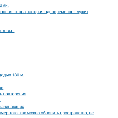
ками.
лонная штора, которая одновременно служит
сковье.
щадью 130 м.
ы
ов
ть повторения
.
я начинающих
мер того, как можно обновить пространство, не