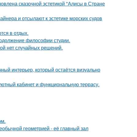
новлена сказочной эстетикой "Алисы в Стране
айнера и отсылают к эстетике морских судов
тся в отдых.
продолжение философии студии.
рой нет случайных решений.
ный интерьер, который остаётся визуально
 уютный кабинет и функциональную террасу.
ом.
еобычной геометрией - её главный зал