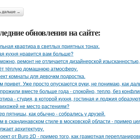
ь дальше →
ледние обновления на сайте:
льная квартира в светлых приятных тонах.
ая кухня нравится вам больше?
можно, ремонт не отличается дизайнерской изысканностью, 
ёт тёплую домашнюю атмосферу.
ект комнаты для девочкм подростка.
м привет. Уже просто опускаются руки, не понимаю, как дал
прожили вместе больше года - спокойно, тепло, без конфли
ртира - студия, в которой кухня, гостиная и лоджия образу
рихожей не место растениям?
ер пятницы, как обычно - собрались у друзей.
м в скандинавском стиле в московской области - пример це
лжает архитектуру.
оект от Buro 2D - пример того, как грамотная перепланиро