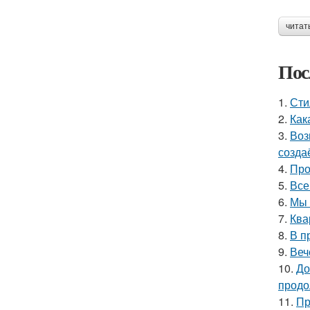
читат
Пос
1.
Сти
2.
Как
3.
Воз
созда
4.
Про
5.
Все
6.
Мы 
7.
Ква
8.
В п
9.
Веч
10.
До
продо
11.
Пр