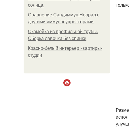
тольк
солнца.
Сравнение Сандиммун Неорал с
другими иммуносупрессорами
Скамейка из профильной трубы.
Сборка лавочки без спинки
Красно-белый интерьер квартиры-
студии
Разме
испол
улучш