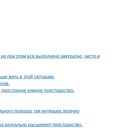
но при этом всё выполнено аккуратно, чисто и
ьше жить в этой ситуации.
ктов.
ют просторное единое пространство.
льного подхода, где интерьер логично
вка визуально расширяет пространство.