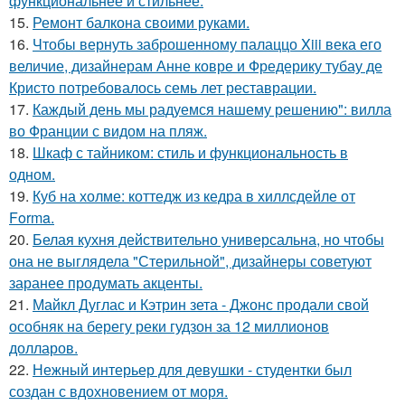
функциональнее и стильнее.
15.
Ремонт балкона своими руками.
16.
Чтобы вернуть заброшенному палаццо Xiii века его
величие, дизайнерам Анне ковре и Фредерику тубау де
Кристо потребовалось семь лет реставрации.
17.
Каждый день мы радуемся нашему решению": вилла
во Франции с видом на пляж.
18.
Шкаф с тайником: стиль и функциональность в
одном.
19.
Куб на холме: коттедж из кедра в хиллсдейле от
Forma.
20.
Белая кухня действительно универсальна, но чтобы
она не выглядела "Стерильной", дизайнеры советуют
заранее продумать акценты.
21.
Майкл Дуглас и Кэтрин зета - Джонс продали свой
особняк на берегу реки гудзон за 12 миллионов
долларов.
22.
Нежный интерьер для девушки - студентки был
создан с вдохновением от моря.