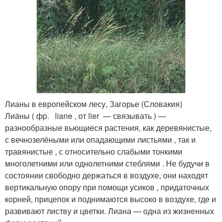
Лианы в европейском лесу, Загорье (Словакия)
Лиа́ны ( фр. liane , от lier — связывать ) —
разнообразные вьющиеся растения, как деревянистые,
с вечнозелёными или опадающими листьями , так и
травянистые , с относительно слабыми тонкими
многолетними или однолетними стеблями . Не будучи в
состоянии свободно держаться в воздухе, они находят
вертикальную опору при помощи усиков , придаточных
корней, прицепок и поднимаются высоко в воздухе, где и
развивают листву и цветки. Лиана — одна из жизненных