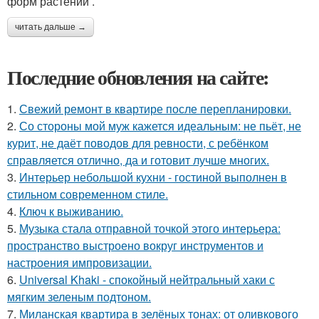
форм растений .
читать дальше →
Последние обновления на сайте:
1.
Свежий ремонт в квартире после перепланировки.
2.
Со стороны мой муж кажется идеальным: не пьёт, не
курит, не даёт поводов для ревности, с ребёнком
справляется отлично, да и готовит лучше многих.
3.
Интерьер небольшой кухни - гостиной выполнен в
стильном современном стиле.
4.
Ключ к выживанию.
5.
Музыка стала отправной точкой этого интерьера:
пространство выстроено вокруг инструментов и
настроения импровизации.
6.
Universal Khaki - спокойный нейтральный хаки с
мягким зеленым подтоном.
7.
Миланская квартира в зелёных тонах: от оливкового