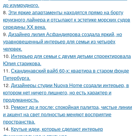
до изумрудного.
8.
Эти яркие апартаменты находятся прямо на борту
круизного лайнера и отсылают к эстетике морских судов
середины XX века.
9.
Дизайнер лилия Асфандиярова создала яркий, но
уравновешенный интерьер для семьи из четырёх
человек.
10.
Интерьер для семьи с двумя детьми спроектировала
Юлия старикова.
11.
Скандинавский вайб 60-х: квартира в старом фонде
Петербурга.
12.
Дизайнеры студии Nuova Home создали интерьер, в
котором нет ничего лишнего, но есть характер и
продуманность.
13.
Ремонт до и после: спокойная палитра, чистые линии
и акцент на свет полностью меняют восприятие
пространства.
14.
Крутые идеи, которые сделают интерьер