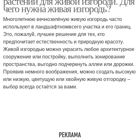
растений для живой изгороди. Для
чего нужна живая изгородь?
Многолетнюю вечнозелёную живую изгородь часто
используют в ландшафтномвсего участка и его границ.
Древовидные лианы
Субтропическая лиана
Это, пожалуй, лучшее решение для тех, кто
предпочитает естественность и природную красоту.
Живой изгородью можно украсить любое архитектурное
сооружение или постройку, выполнить зонирование
Средний полоса
Быстрорастущие лианы
пространства, выгодно подчеркнуть аллеи или дорожки.
Проявив немного воображения, можно создать высокую
или низкую, цветущую или хвойную живую отгородку –
выбор всегда остаётся за вами.
Лианы для забора