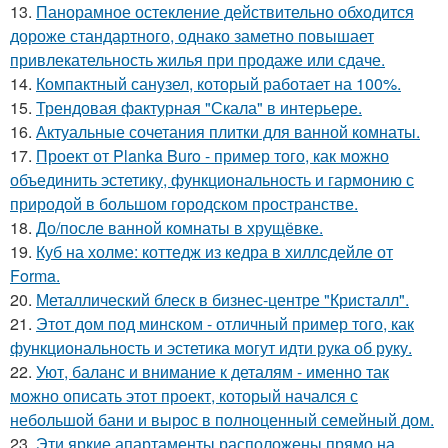
13.
Панорамное остекление действительно обходится
дороже стандартного, однако заметно повышает
привлекательность жилья при продаже или сдаче.
14.
Компактный санузел, который работает на 100%.
15.
Трендовая фактурная "Скала" в интерьере.
16.
Актуальные сочетания плитки для ванной комнаты.
17.
Проект от Planka Buro - пример того, как можно
объединить эстетику, функциональность и гармонию с
природой в большом городском пространстве.
18.
До/после ванной комнаты в хрущёвке.
19.
Куб на холме: коттедж из кедра в хиллсдейле от
Forma.
20.
Металлический блеск в бизнес-центре "Кристалл".
21.
Этот дом под минском - отличный пример того, как
функциональность и эстетика могут идти рука об руку.
22.
Уют, баланс и внимание к деталям - именно так
можно описать этот проект, который начался с
небольшой бани и вырос в полноценный семейный дом.
23.
Эти яркие апартаменты расположены прямо на