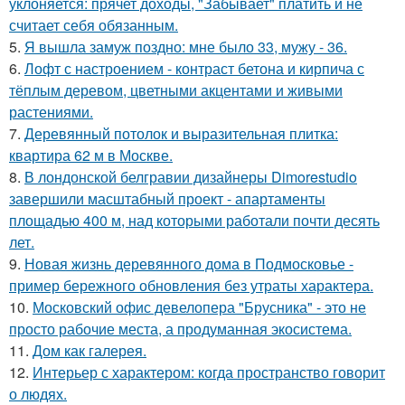
уклоняется: прячет доходы, "Забывает" платить и не
считает себя обязанным.
5.
Я вышла замуж поздно: мне было 33, мужу - 36.
6.
Лофт с настроением - контраст бетона и кирпича с
тёплым деревом, цветными акцентами и живыми
растениями.
7.
Деревянный потолок и выразительная плитка:
квартира 62 м в Москве.
8.
В лондонской белгравии дизайнеры Dimorestudio
завершили масштабный проект - апартаменты
площадью 400 м, над которыми работали почти десять
лет.
9.
Новая жизнь деревянного дома в Подмосковье -
пример бережного обновления без утраты характера.
10.
Московский офис девелопера "Брусника" - это не
просто рабочие места, а продуманная экосистема.
11.
Дом как галерея.
12.
Интерьер с характером: когда пространство говорит
о людях.