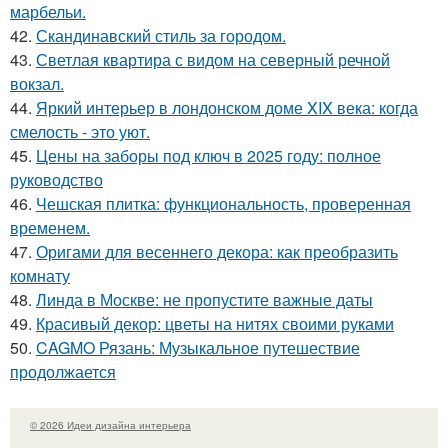
марбельи.
42.
Скандинавский стиль за городом.
43.
Светлая квартира с видом на северный речной
вокзал.
44.
Яркий интерьер в лондонском доме XIX века: когда
смелость - это уют.
45.
Цены на заборы под ключ в 2025 году: полное
руководство
46.
Чешская плитка: функциональность, проверенная
временем.
47.
Оригами для весеннего декора: как преобразить
комнату
48.
Линда в Москве: не пропустите важные даты
49.
Красивый декор: цветы на нитях своими руками
50.
CAGMO Рязань: Музыкальное путешествие
продолжается
© 2026 Идеи дизайна интерьера