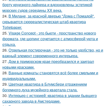
борту круизного лайнера и вдохновлены эстетикой
морских судов середины XX века.
24.
В Милане, за красной дверью "Дома с Помадой",
скрывается сюрреалистическая штаб-квартира
Toiletpaper.
25.
Visage Concept - это бьюти - пространство нового
формата, где шопинг сочетается с атмосферой уюта и
отдыха.
26.
Отдельная постирочная - это не только удобство, но и
важный элемент современного интерьера.
27.
Дом в приморском крае преобразился и заиграл
новыми красками.
28.
Ванные комнаты становятся всё более смелыми и
индивидуальными.
29.
Цветная квартира в Блумсбери отражением
богемного духа музейного квартала стала.
30.
Интерьер с историей: квартира в здании бывшего
сахарного завода в Амстердаме.