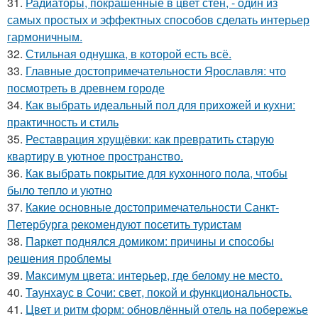
31.
Радиаторы, покрашенные в цвет стен, - один из
самых простых и эффектных способов сделать интерьер
гармоничным.
32.
Стильная однушка, в которой есть всё.
33.
Главные достопримечательности Ярославля: что
посмотреть в древнем городе
34.
Как выбрать идеальный пол для прихожей и кухни:
практичность и стиль
35.
Реставрация хрущёвки: как превратить старую
квартиру в уютное пространство.
36.
Как выбрать покрытие для кухонного пола, чтобы
было тепло и уютно
37.
Какие основные достопримечательности Санкт-
Петербурга рекомендуют посетить туристам
38.
Паркет поднялся домиком: причины и способы
решения проблемы
39.
Максимум цвета: интерьер, где белому не место.
40.
Таунхаус в Сочи: свет, покой и функциональность.
41.
Цвет и ритм форм: обновлённый отель на побережье