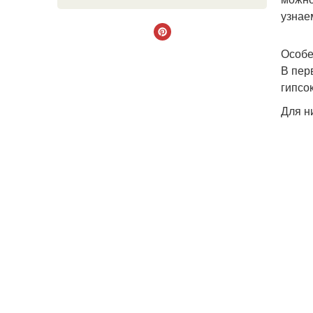
узнае
Особе
В пер
гипсо
Для н