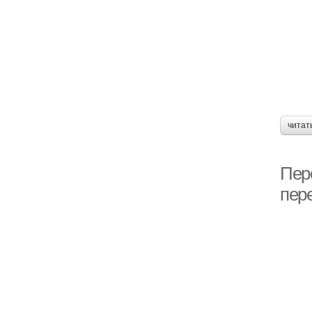
читат
Пер
пер