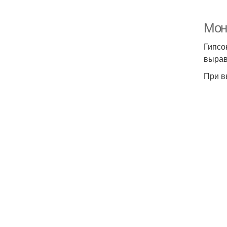
Мон
Гипсо
вырав
При в