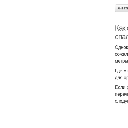
читат
Как 
спа
Однок
сожал
метры
Где м
для о
Если 
переч
следу