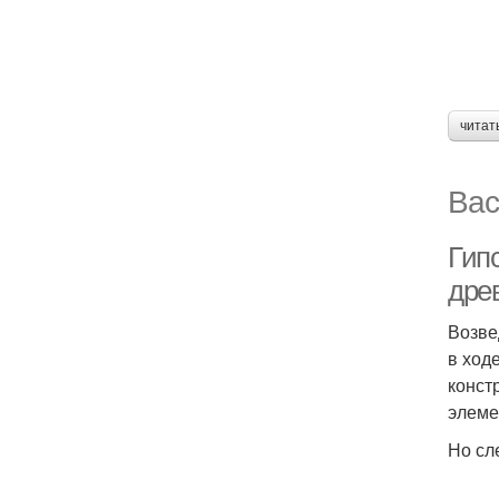
читат
Вас
Гип
дре
Возве
в ход
конст
элеме
Но сл