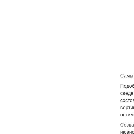
Самый
Подоб
сведе
состо
верти
оптим
Созда
нюанс