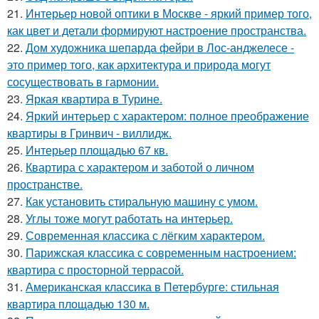
21.
Интерьер новой оптики в Москве - яркий пример того,
как цвет и детали формируют настроение пространства.
22.
Дом художника шепарда фейри в Лос-анджелесе -
это пример того, как архитектура и природа могут
сосуществовать в гармонии.
23.
Яркая квартира в Турине.
24.
Яркий интерьер с характером: полное преображение
квартиры в Гринвич - виллидж.
25.
Интерьер площадью 67 кв.
26.
Квартира с характером и заботой о личном
пространстве.
27.
Как установить стиральную машину с умом.
28.
Углы тоже могут работать на интерьер.
29.
Современная классика с лёгким характером.
30.
Парижская классика с современным настроением:
квартира с просторной террасой.
31.
Американская классика в Петербурге: стильная
квартира площадью 130 м.