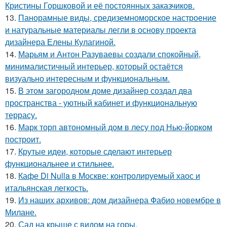
Кристины Горшковой и её постоянных заказчиков.
13.
Панорамные виды, средиземноморское настроение
и натуральные материалы легли в основу проекта
дизайнера Елены Кулагиной.
14.
Марьям и Антон Разуваевы создали спокойный,
минималистичный интерьер, который остаётся
визуально интересным и функциональным.
15.
В этом загородном доме дизайнер создал два
пространства - уютный кабинет и функциональную
террасу.
16.
Марк торп автономный дом в лесу под Нью-йорком
построит.
17.
Крутые идеи, которые сделают интерьер
функциональнее и стильнее.
18.
Кафе Di Nulla в Москве: контролируемый хаос и
итальянская легкость.
19.
Из наших архивов: дом дизайнера Фабио новембре в
Милане.
20.
Сад на крыше с видом на горы.