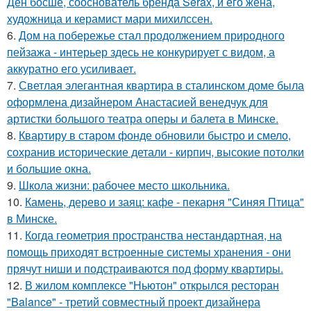
Ден босше, сооснователь бренда Serax, и его жена,
художница и керамист мари михилссен.
6.
Дом на побережье стал продолжением природного
пейзажа - интерьер здесь не конкурирует с видом, а
аккуратно его усиливает.
7.
Светлая элегантная квартира в сталинском доме была
оформлена дизайнером Анастасией венедчук для
артистки большого театра оперы и балета в Минске.
8.
Квартиру в старом фонде обновили быстро и смело,
сохранив исторические детали - кирпич, высокие потолки
и большие окна.
9.
Школа жизни: рабочее место школьника.
10.
Камень, дерево и заяц: кафе - пекарня "Синяя Птица"
в Минске.
11.
Когда геометрия пространства нестандартная, на
помощь приходят встроенные системы хранения - они
прячут ниши и подстраиваются под форму квартиры.
12.
В жилом комплексе "Ньютон" открылся ресторан
"Balance" - третий совместный проект дизайнера