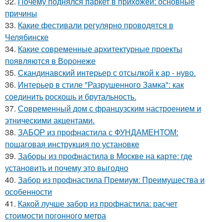
32.
Почему поднялся паркет в прихожей: основные
причины
33.
Какие фестивали регулярно проводятся в
Челябинске
34.
Какие современные архитектурные проекты
появляются в Воронеже
35.
Скандинавский интерьер с отсылкой к ар - нуво.
36.
Интерьер в стиле "Разрушенного Замка": как
соединить роскошь и брутальность.
37.
Современный дом с французским настроением и
этническими акцентами.
38.
ЗАБОР из профнастила с ФУНДАМЕНТОМ:
пошаговая инструкция по установке
39.
Заборы из профнастила в Москве на карте: где
установить и почему это выгодно
40.
Забор из профнастила Премиум: Преимущества и
особенности
41.
Какой лучше забор из профнастила: расчет
стоимости погонного метра