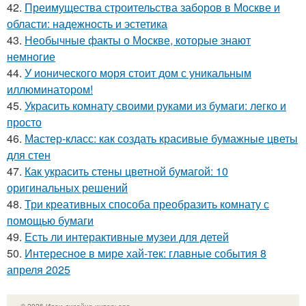
42.
Преимущества строительства заборов в Москве и
области: надежность и эстетика
43.
Необычные факты о Москве, которые знают
немногие
44.
У ионического моря стоит дом с уникальным
иллюминатором!
45.
Украсить комнату своими руками из бумаги: легко и
просто
46.
Мастер-класс: как создать красивые бумажные цветы
для стен
47.
Как украсить стены цветной бумагой: 10
оригинальных решений
48.
Три креативных способа преобразить комнату с
помощью бумаги
49.
Есть ли интерактивные музеи для детей
50.
Интересное в мире хай-тек: главные события 8
апреля 2025
© 2026 Идеи дизайна интерьера