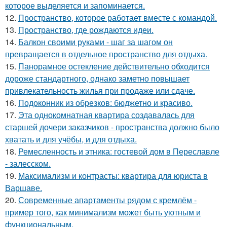
которое выделяется и запоминается.
12.
Пространство, которое работает вместе с командой.
13.
Пространство, где рождаются идеи.
14.
Балкон своими руками - шаг за шагом он
превращается в отдельное пространство для отдыха.
15.
Панорамное остекление действительно обходится
дороже стандартного, однако заметно повышает
привлекательность жилья при продаже или сдаче.
16.
Подоконник из обрезков: бюджетно и красиво.
17.
Эта однокомнатная квартира создавалась для
старшей дочери заказчиков - пространства должно было
хватать и для учёбы, и для отдыха.
18.
Ремесленность и этника: гостевой дом в Переславле
- залесском.
19.
Максимализм и контрасты: квартира для юриста в
Варшаве.
20.
Современные апартаменты рядом с кремлём -
пример того, как минимализм может быть уютным и
функциональным.