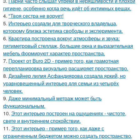
3.
Парни часто слышат упрёки в неряшливости и плохой
гигиене, особенно когда речь идёт об интимных вещах.
4.
"Твоя сестра не ворует!
5.
Интерьер создали для творческого владельца,
которому близка эстетика свободы и эксперимента.
6.
Квартира построена вокруг атмосферы и звука:
пятиметровый стеллаж, большие окна и выразительная
мебель формируют характер пространства.
7.
Проект от Buro 2D - пример того, как грамотная
перепланировка визуально расширяет пространство.
8.
Дизайнер лилия Асфандиярова создала яркий, но
уравновешенный интерьер для семьи из четырёх
человек.
9.
Даже минимальный метраж может быть
функциональным.
10.
Этот интерьер построен на ощущениях - чистоте,
свете и внутреннем спокойствии.
11.
Этот интерьер - пример того, как даже с
ограниченным бюджетом можно создать пространство,