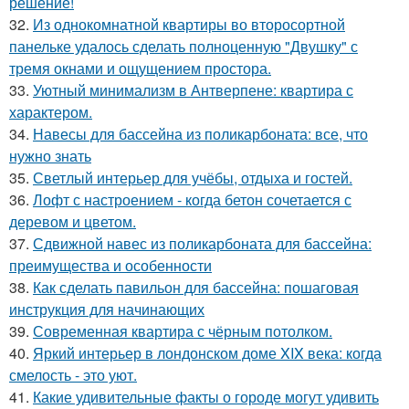
решение!
32.
Из однокомнатной квартиры во второсортной
панельке удалось сделать полноценную "Двушку" с
тремя окнами и ощущением простора.
33.
Уютный минимализм в Антверпене: квартира с
характером.
34.
Навесы для бассейна из поликарбоната: все, что
нужно знать
35.
Светлый интерьер для учёбы, отдыха и гостей.
36.
Лофт с настроением - когда бетон сочетается с
деревом и цветом.
37.
Сдвижной навес из поликарбоната для бассейна:
преимущества и особенности
38.
Как сделать павильон для бассейна: пошаговая
инструкция для начинающих
39.
Современная квартира с чёрным потолком.
40.
Яркий интерьер в лондонском доме XIX века: когда
смелость - это уют.
41.
Какие удивительные факты о городе могут удивить