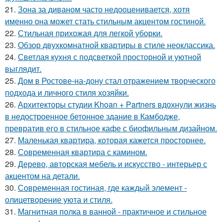
21.
Зона за диваном часто недооценивается, хотя
именно она может стать стильным акцентом гостиной.
22.
Стильная прихожая для легкой уборки.
23.
Обзор двухкомнатной квартиры в стиле неоклассика.
24.
Светлая кухня с подсветкой просторной и уютной
выглядит.
25.
Дом в Ростове-на-дону стал отражением творческого
подхода и личного стиля хозяйки.
26.
Архитекторы студии Khoan + Partners вдохнули жизнь
в недостроенное бетонное здание в Камбодже,
превратив его в стильное кафе с биофильным дизайном.
27.
Маленькая квартира, которая кажется просторнее.
28.
Современная квартира с камином.
29.
Дерево, авторская мебель и искусство - интерьер с
акцентом на детали.
30.
Современная гостиная, где каждый элемент -
олицетворение уюта и стиля.
31.
Магнитная полка в ванной - практичное и стильное