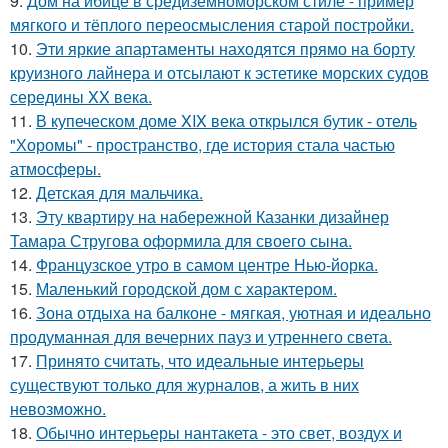
9.
Дом на ибице в средиземноморском стиле - пример
мягкого и тёплого переосмысления старой постройки.
10.
Эти яркие апартаменты находятся прямо на борту
круизного лайнера и отсылают к эстетике морских судов
середины XX века.
11.
В купеческом доме XIX века открылся бутик - отель
"Хоромы" - пространство, где история стала частью
атмосферы.
12.
Детская для мальчика.
13.
Эту квартиру на набережной Казанки дизайнер
Тамара Стругова оформила для своего сына.
14.
Французское утро в самом центре Нью-йорка.
15.
Маленький городской дом с характером.
16.
Зона отдыха на балконе - мягкая, уютная и идеально
продуманная для вечерних пауз и утреннего света.
17.
Принято считать, что идеальные интерьеры
существуют только для журналов, а жить в них
невозможно.
18.
Обычно интерьеры нантакета - это свет, воздух и