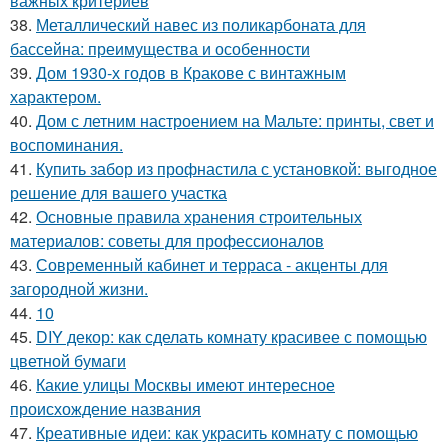
важных критериев
38.
Металлический навес из поликарбоната для
бассейна: преимущества и особенности
39.
Дом 1930-х годов в Кракове с винтажным
характером.
40.
Дом с летним настроением на Мальте: принты, свет и
воспоминания.
41.
Купить забор из профнастила с установкой: выгодное
решение для вашего участка
42.
Основные правила хранения строительных
материалов: советы для профессионалов
43.
Современный кабинет и терраса - акценты для
загородной жизни.
44.
10
45.
DIY декор: как сделать комнату красивее с помощью
цветной бумаги
46.
Какие улицы Москвы имеют интересное
происхождение названия
47.
Креативные идеи: как украсить комнату с помощью