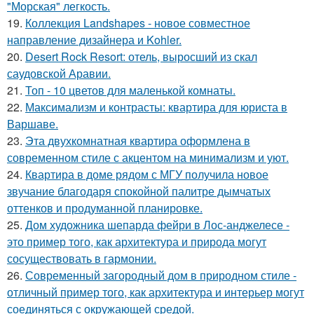
"Морская" легкость.
19.
Коллекция Landshapes - новое совместное
направление дизайнера и Kohler.
20.
Desert Rock Resort: отель, выросший из скал
саудовской Аравии.
21.
Топ - 10 цветов для маленькой комнаты.
22.
Максимализм и контрасты: квартира для юриста в
Варшаве.
23.
Эта двухкомнатная квартира оформлена в
современном стиле с акцентом на минимализм и уют.
24.
Квартира в доме рядом с МГУ получила новое
звучание благодаря спокойной палитре дымчатых
оттенков и продуманной планировке.
25.
Дом художника шепарда фейри в Лос-анджелесе -
это пример того, как архитектура и природа могут
сосуществовать в гармонии.
26.
Современный загородный дом в природном стиле -
отличный пример того, как архитектура и интерьер могут
соединяться с окружающей средой.