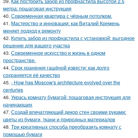
39.
Как построить забор из профнастила высотой 2.5
метра: пошаговая инструкция
40.
Современная квартира с чёрным потолком.
41.
Мастерство и инновации: как Виталий Кремень
меняет подход к ремонту
42.
Купить забор из профнастила с установкой: выгодное
решение для вашего участка
43.
Современное искусство и жизнь в одном
пространстве.
44.
Срок хранения гашёной извести: как долго
сохраняется её качество
45.
- How has Moscow's architecture evolved over the
centuries
46.
Укрась комнату бумагой: пошаговая инструкция для
начинающих
47.
Создай впечатляющий декор стен своими руками:
цветы из бумаги, ткани и природных материалов
48.
Три креативных способа преобразить комнату с
помощью бумаги