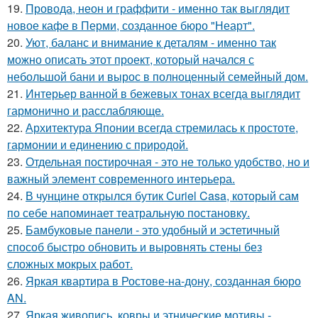
19.
Провода, неон и граффити - именно так выглядит
новое кафе в Перми, созданное бюро "Неарт".
20.
Уют, баланс и внимание к деталям - именно так
можно описать этот проект, который начался с
небольшой бани и вырос в полноценный семейный дом.
21.
Интерьер ванной в бежевых тонах всегда выглядит
гармонично и расслабляюще.
22.
Архитектура Японии всегда стремилась к простоте,
гармонии и единению с природой.
23.
Отдельная постирочная - это не только удобство, но и
важный элемент современного интерьера.
24.
В чунцине открылся бутик Curiel Casa, который сам
по себе напоминает театральную постановку.
25.
Бамбуковые панели - это удобный и эстетичный
способ быстро обновить и выровнять стены без
сложных мокрых работ.
26.
Яркая квартира в Ростове-на-дону, созданная бюро
AN.
27.
Яркая живопись, ковры и этнические мотивы -