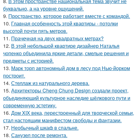
8.
В этом пространстве национальная тема звучит не
буквально, а на уровне ощущений.
9.
Пространство, которое работает вместе с командой.
10.
Главная особенность этой квартиры - потолки
высотой почти пять метров.
11.
Прачечная на двух квадратных метрах?
12.
В этой небольшой квартире дизайнер Наталья
чопенко объединила яркие детали, смелые решения и
предметы с историей.
13.
Марк торп автономный дом в лесу под Нью-йорком
построит.
14.
Стеллаж из натурального дерева.
15.
Архитекторы Cheng Chung Design создали проект,
объединяющий культурное наследие шёлкового пути и
современную эстетику.
16.
Дом XIX века, перестроенный для творческой семьи,
стал настоящим манифестом свободы и фантазии.
17.
Необычный шкаф в спальне.
18.
Санузел после ремонта.