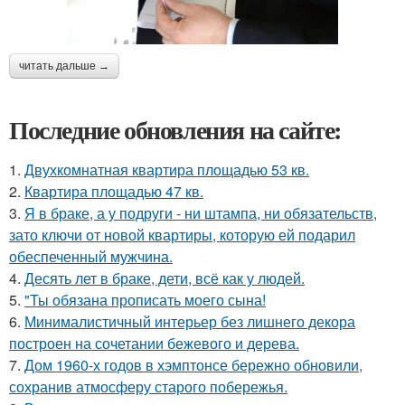
читать дальше →
Последние обновления на сайте:
1.
Двухкомнатная квартира площадью 53 кв.
2.
Квартира площадью 47 кв.
3.
Я в браке, а у подруги - ни штампа, ни обязательств,
зато ключи от новой квартиры, которую ей подарил
обеспеченный мужчина.
4.
Десять лет в браке, дети, всё как у людей.
5.
"Ты обязана прописать моего сына!
6.
Минималистичный интерьер без лишнего декора
построен на сочетании бежевого и дерева.
7.
Дом 1960-х годов в хэмптонсе бережно обновили,
сохранив атмосферу старого побережья.