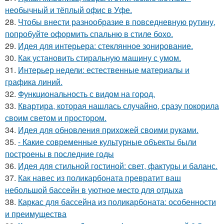
необычный и тёплый офис в Уфе.
28.
Чтобы внести разнообразие в повседневную рутину,
попробуйте оформить спальню в стиле бохо.
29.
Идея для интерьера: стеклянное зонирование.
30.
Как установить стиральную машину с умом.
31.
Интерьер недели: естественные материалы и
графика линий.
32.
Функциональность с видом на город.
33.
Квартира, которая нашлась случайно, сразу покорила
своим светом и простором.
34.
Идея для обновления прихожей своими руками.
35.
- Какие современные культурные объекты были
построены в последние годы
36.
Идея для стильной гостиной: свет, фактуры и баланс.
37.
Как навес из поликарбоната превратит ваш
небольшой бассейн в уютное место для отдыха
38.
Каркас для бассейна из поликарбоната: особенности
и преимущества