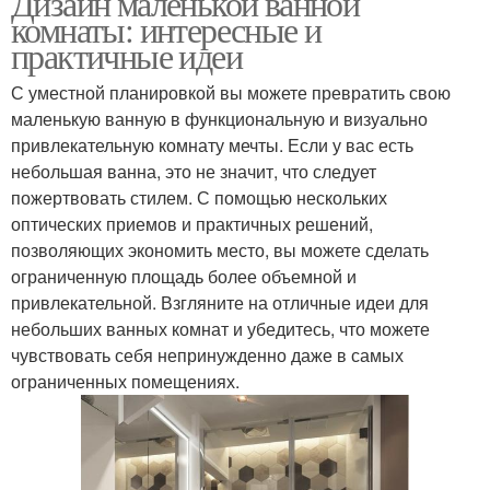
Дизайн маленькой ванной
комнаты: интересные и
практичные идеи
С уместной планировкой вы можете превратить свою
Душевая из плитки
Комнаты с душевым
маленькую ванную в функциональную и визуально
привлекательную комнату мечты. Если у вас есть
небольшая ванна, это не значит, что следует
пожертвовать стилем. С помощью нескольких
Кабины в ванной
Комната с душевой
оптических приемов и практичных решений,
комнате
позволяющих экономить место, вы можете сделать
ограниченную площадь более объемной и
привлекательной. Взгляните на отличные идеи для
небольших ванных комнат и убедитесь, что можете
чувствовать себя непринужденно даже в самых
ограниченных помещениях.