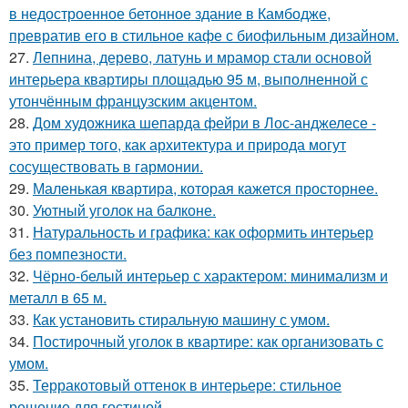
в недостроенное бетонное здание в Камбодже,
превратив его в стильное кафе с биофильным дизайном.
27.
Лепнина, дерево, латунь и мрамор стали основой
интерьера квартиры площадью 95 м, выполненной с
утончённым французским акцентом.
28.
Дом художника шепарда фейри в Лос-анджелесе -
это пример того, как архитектура и природа могут
сосуществовать в гармонии.
29.
Маленькая квартира, которая кажется просторнее.
30.
Уютный уголок на балконе.
31.
Натуральность и графика: как оформить интерьер
без помпезности.
32.
Чёрно-белый интерьер с характером: минимализм и
металл в 65 м.
33.
Как установить стиральную машину с умом.
34.
Постирочный уголок в квартире: как организовать с
умом.
35.
Терракотовый оттенок в интерьере: стильное
решение для гостиной.