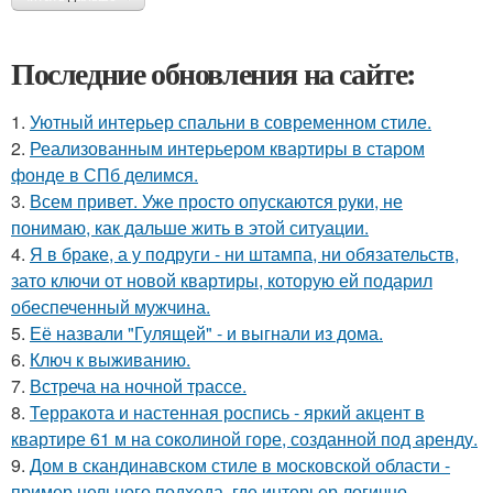
Последние обновления на сайте:
1.
Уютный интерьер спальни в современном стиле.
2.
Реализованным интерьером квартиры в старом
фонде в СПб делимся.
3.
Всем привет. Уже просто опускаются руки, не
понимаю, как дальше жить в этой ситуации.
4.
Я в браке, а у подруги - ни штампа, ни обязательств,
зато ключи от новой квартиры, которую ей подарил
обеспеченный мужчина.
5.
Её назвали "Гулящей" - и выгнали из дома.
6.
Ключ к выживанию.
7.
Встреча на ночной трассе.
8.
Терракота и настенная роспись - яркий акцент в
квартире 61 м на соколиной горе, созданной под аренду.
9.
Дом в скандинавском стиле в московской области -
пример цельного подхода, где интерьер логично