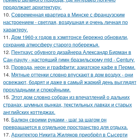
продолжает архитектуру.
10.
Современная квартира в Минске с французским
настроением - светлая, воздушная и очень личная по
характеру.
11.
Дом 1960-х годов в хэмптонсе бережно обновили,
сохранив атмосферу старого побережья.
12.
Пентхаус обувного дизайнера Александр Бирман в
Сан-паулу - настоящий гимн бразильскому mid - Century.
13.
Провода, неон и граффити: азиатское кафе в Перми.
14.
Мятные оттенки словно впускают в дом воздух - они
освежают, бодрят и даже в самый жаркий день выглядят
прохладными и спокойными.
15.
Этот дом словно собран из впечатлений о дальних
странах, шумных рынках, текстильных лавках и старых
английских коттеджах.
16.
Балкон своими руками - шаг за шагом он
превращается в отдельное пространство для отдыха.
17.
Архитектор Никита Жиляков приобрёл в Сысерти