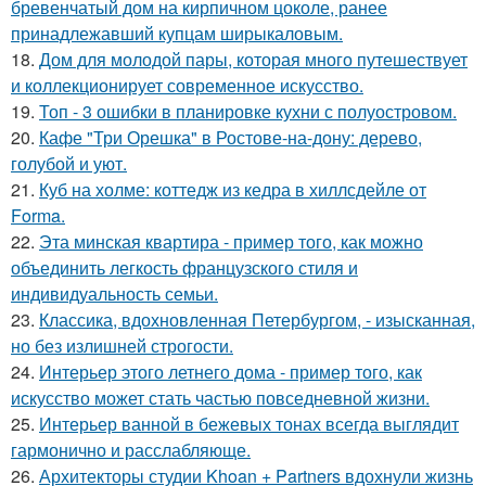
бревенчатый дом на кирпичном цоколе, ранее
принадлежавший купцам ширыкаловым.
18.
Дом для молодой пары, которая много путешествует
и коллекционирует современное искусство.
19.
Топ - 3 ошибки в планировке кухни с полуостровом.
20.
Кафе "Три Орешка" в Ростове-на-дону: дерево,
голубой и уют.
21.
Куб на холме: коттедж из кедра в хиллсдейле от
Forma.
22.
Эта минская квартира - пример того, как можно
объединить легкость французского стиля и
индивидуальность семьи.
23.
Классика, вдохновленная Петербургом, - изысканная,
но без излишней строгости.
24.
Интерьер этого летнего дома - пример того, как
искусство может стать частью повседневной жизни.
25.
Интерьер ванной в бежевых тонах всегда выглядит
гармонично и расслабляюще.
26.
Архитекторы студии Khoan + Partners вдохнули жизнь