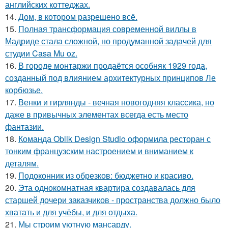
английских коттеджах.
14.
Дом, в котором разрешено всё.
15.
Полная трансформация современной виллы в
Мадриде стала сложной, но продуманной задачей для
студии Casa Mu oz.
16.
В городе монтаржи продаётся особняк 1929 года,
созданный под влиянием архитектурных принципов Ле
корбюзье.
17.
Венки и гирлянды - вечная новогодняя классика, но
даже в привычных элементах всегда есть место
фантазии.
18.
Команда Oblik Design Studio оформила ресторан с
тонким французским настроением и вниманием к
деталям.
19.
Подоконник из обрезков: бюджетно и красиво.
20.
Эта однокомнатная квартира создавалась для
старшей дочери заказчиков - пространства должно было
хватать и для учёбы, и для отдыха.
21.
Мы строим уютную мансарду.