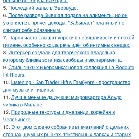
больше не тянула всё одна.
5.
Последний вальс в Эвервуде.
6.
После развода бывшая подала на алименты, но он
уклоняется: прячет доходы, "Забывает" платить и не
считает себя обязанным.
7.
Парни часто слышат упрёки в неряшливости и плохой
гигиене, особенно когда речь идёт об интимных вещах.
8.
Интерьер создали для творческого владельца,
которому близка эстетика свободы и эксперимента.
9.
Стиль 1970-х и керамика: новая коллекция La Redoute
Int Rieurs.
10.
Listening - бар Trader Hifi в Гамбурге - пространство
для музыки и тишины.
11.
Лучше меньше да лучше: микроквартира Альдо
чибика в Милане.
12.
Природные текстуры и джапанди: кофейня в
Челябинске.
13.
Этот дом словно собран из впечатлений о дальних
странах, шумных рынках, текстильных лавках и старых