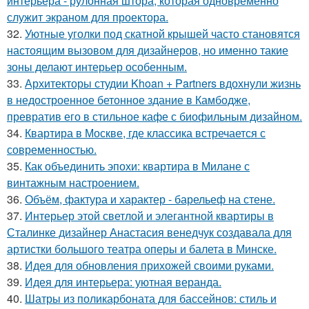
интерьера - рулонная штора, которая одновременно
служит экраном для проектора.
32.
Уютные уголки под скатной крышей часто становятся
настоящим вызовом для дизайнеров, но именно такие
зоны делают интерьер особенным.
33.
Архитекторы студии Khoan + Partners вдохнули жизнь
в недостроенное бетонное здание в Камбодже,
превратив его в стильное кафе с биофильным дизайном.
34.
Квартира в Москве, где классика встречается с
современностью.
35.
Как объединить эпохи: квартира в Милане с
винтажным настроением.
36.
Объём, фактура и характер - барельеф на стене.
37.
Интерьер этой светлой и элегантной квартиры в
Сталинке дизайнер Анастасия венедчук создавала для
артистки большого театра оперы и балета в Минске.
38.
Идея для обновления прихожей своими руками.
39.
Идея для интерьера: уютная веранда.
40.
Шатры из поликарбоната для бассейнов: стиль и