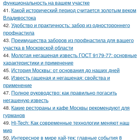
функциональность на вашем участке
41.
Какой исторический период считается золотым веком
Владивостока
42.
Удобство и практичность: забор из одностороннего
профнастила
43.
Преимущества заборов из профнастила для вашего
участка в Московской области
44.
Молотая негашеная известь ГОСТ 9179-77: основные
характеристики и применение
45.
История Москвы: от основания до наших дней
46.
Известь гашеная и негашеная: свойства и
применение
47.
Полное руководство: как правильно погасить
негашеную известь
48.
Какие рестораны и кафе Москвы рекомендуют для
гурманов
49.
Hi-Tech: Как современные технологии меняют наш
мир
50.
Интересное в мире хай-тек: главные события 8