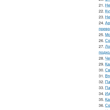
21.
Не
22.
Ку
23.
Не
24.
Ар
превр
25.
Мо
26.
Со
27.
Ло
подхо
28.
Че
29.
Ка
30.
Св
31.
Вт
32.
Па
33.
Па
34.
Ид
35.
Ка
36.
Со