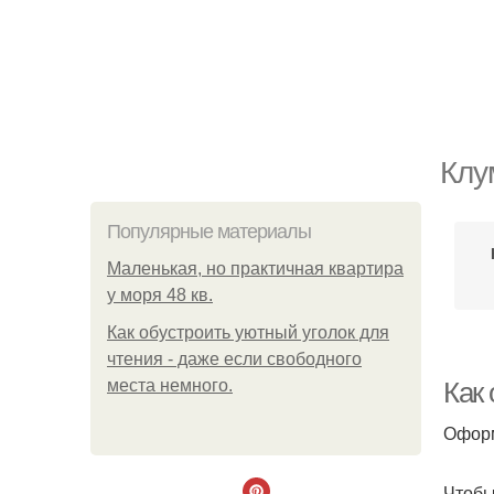
Клу
Популярные материалы
Маленькая, но практичная квартира
у моря 48 кв.
Как обустроить уютный уголок для
чтения - даже если свободного
места немного.
Как
Оформ
Чтобы