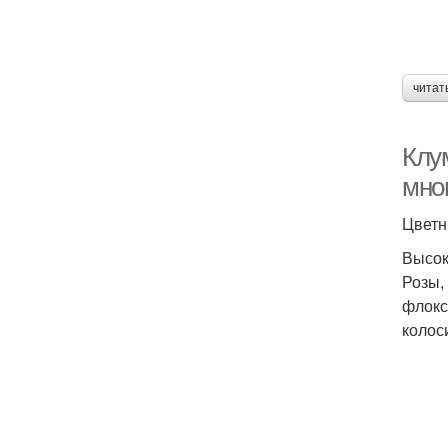
читат
Клу
мно
Цветн
Высок
Розы,
флокс
колос