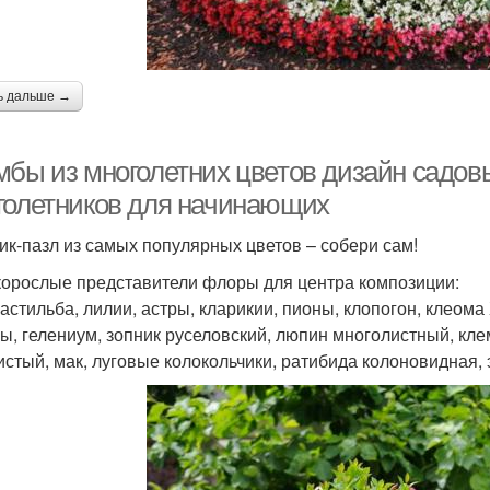
ь дальше →
мбы из многолетних цветов дизайн садов
голетников для начинающих
ик-пазл из самых популярных цветов – собери сам!
орослые представители флоры для центра композиции:
 астильба, лилии, астры, кларикии, пионы, клопогон, клеом
ы, гелениум, зопник руселовский, люпин многолистный, клем
истый, мак, луговые колокольчики, ратибида колоновидная, 