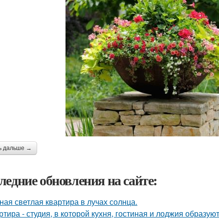
ь дальше →
ледние обновления на сайте:
ная светлая квартира в лучах солнца.
ртира - студия, в которой кухня, гостиная и лоджия образу