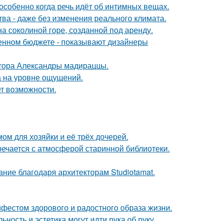
особенно когда речь идёт об интимных вещах.
а - даже без изменения реального климата.
на соколиной горе, созданной под аренду.
ченном бюджете - показывают дизайнеры
ктора Александры мадираццы.
а на уровне ощущений.
ет возможности.
ом для хозяйки и её трёх дочерей.
речается с атмосферой старинной библиотеки.
ание благодаря архитекторам Studiotamat.
ифестом здорового и радостного образа жизни.
ность и эстетика могут идти рука об руку.