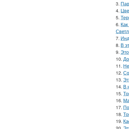
3.
Пар
4.
Цве
5.
Тер
6.
Как
Светл
7.
Инд
8.
В э
9.
Это
10.
До
11.
Не
12.
Со
13.
Эт
14.
В 
15.
То
16.
Ма
17.
По
18.
То
19.
Ка
20.
Эт