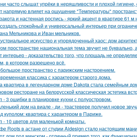
ни часто слышат упрёки в неряшливости и плохой гигиене, 
т напрямую влияет на ощущение "Температуры" пространств
ракота и настенная роспись - яркий акцент в квартире 61 м 
 создать спокойный и универсальный интерьер при ограни
ана Мельникова и Иван мельников.
устриальное искусство и упорядоченный хаос: дом архите
том пространстве национальная тема звучит не буквально, 
т интерьер - доказательство того, что площадь не определя
м, в котором разрешено всё.
большое пространство с парижским настроением.
временная классика с характером старого дома.
а квартира в легендарном доме Dakota стала семейным дом
новом ресторане на белорусской классическая эстетика вст
п - 3 ошибки в планировке кухни с полуостровом.
ленький дом на виале - ди - трастевере получил новое звуч
д куполом: квартира с характером в Париже.
п - 10 цветов для маленькой комнаты.
фе Roots в астане от студии Aidesign стало настоящим ман
от дом под минском - отличный пример того, как функциональ