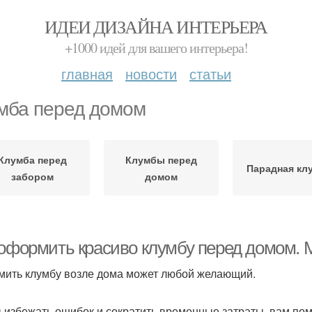
ИДЕИ ДИЗАЙНА ИНТЕРЬЕРА
+1000 идей для вашего интерьера!
главная
новости
статьи
мба перед домом
Клумба перед
Клумбы перед
Парадная кл
забором
домом
 оформить красиво клумбу перед домом.
ить клумбу возле дома может любой желающий.
 избежать ошибок и сократить временные затраты, вам по