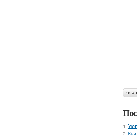
читат
Пос
1.
Уют
2.
Ква