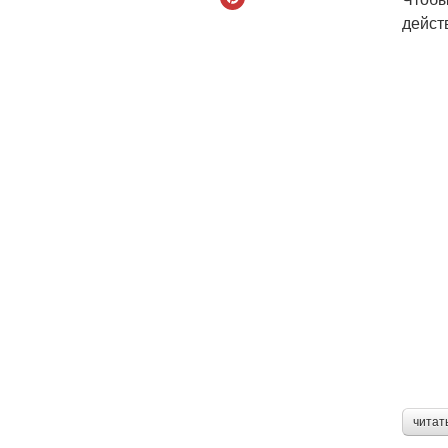
дейст
читат