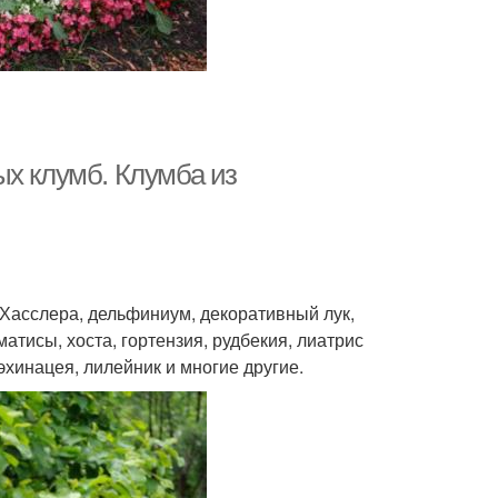
ых клумб. Клумба из
а Хасслера, дельфиниум, декоративный лук,
атисы, хоста, гортензия, рудбекия, лиатрис
эхинацея, лилейник и многие другие.