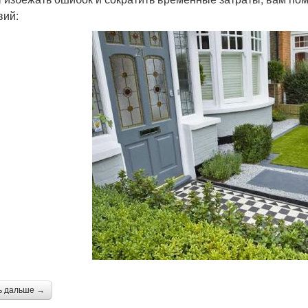
вий:
ь дальше →