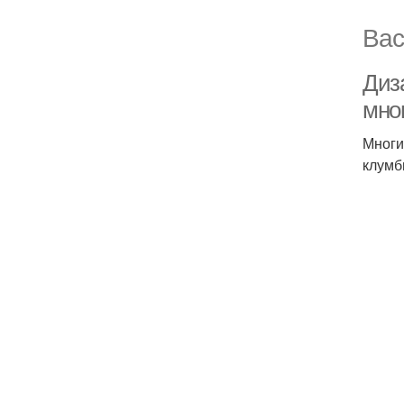
Вас
Диз
мно
Многи
клумб