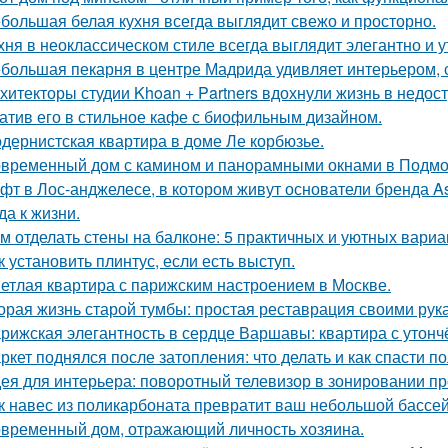
большая белая кухня всегда выглядит свежо и просторно.
хня в неоклассическом стиле всегда выглядит элегантно и у
большая пекарня в центре Мадрида удивляет интерьером,
хитекторы студии Khoan + Partners вдохнули жизнь в недос
атив его в стильное кафе с биофильным дизайном.
дернистская квартира в доме Ле корбюзье.
временный дом с камином и панорамными окнами в Подмо
фт в Лос-анджелесе, в котором живут основатели бренда As
да к жизни.
м отделать стены на балконе: 5 практичных и уютных вариа
к установить плинтус, если есть выступ.
етлая квартира с парижским настроением в Москве.
орая жизнь старой тумбы: простая реставрация своими рук
рижская элегантность в сердце Варшавы: квартира с утон
ркет поднялся после затопления: что делать и как спасти п
ея для интерьера: поворотный телевизор в зонировании пр
к навес из поликарбоната превратит ваш небольшой бассей
временный дом, отражающий личность хозяина.