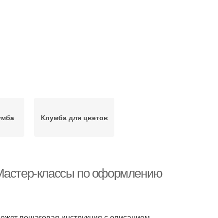
умба
Клумба для цветов
 Мастер-классы по оформлению
может пошаговая инструкция с описанием