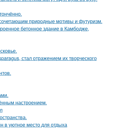
тончённо.
 сочетающим природные мотивы и футуризм.
троенное бетонное здание в Камбодже,
сковье.
paragus, стал отражением их творческого
нтов.
ами.
чённым настроением.
ол
остранства.
н в уютное место для отдыха