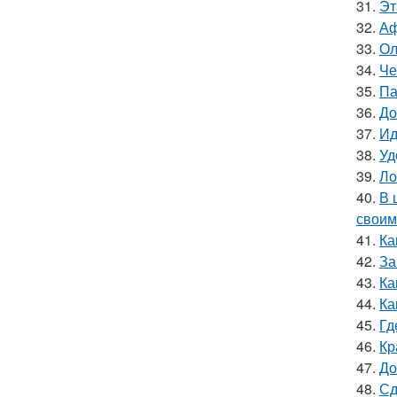
31.
Эт
32.
Аф
33.
Ол
34.
Че
35.
Па
36.
До
37.
Ид
38.
Уд
39.
Ло
40.
В 
своим
41.
Ка
42.
За
43.
Ка
44.
Ка
45.
Гд
46.
Кр
47.
До
48.
Сд