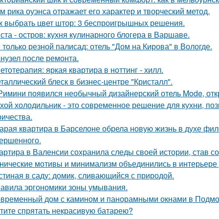
м рика оуэнса отражает его характер и творческий метод.
к выбрать цвет штор: 3 беспроигрышных решения.
ста - остров: кухня кулинарного блогера в Варшаве.
 только резной палисад: отель "Дом на Кирова" в Вологде.
нузел после ремонта.
етотерапия: яркая квартира в ноттинг - хилл.
таллический блеск в бизнес-центре "Кристалл".
Римини появился необычный дизайнерский отель Mode, откр
хой холодильник - это современное решение для кухни, по
ричества.
арая квартира в Барселоне обрела новую жизнь в духе фило
ершенного.
артира в Валенсии сохранила следы своей истории, став 
нические мотивы и минимализм объединились в интерьере р
стиная в саду: домик, сливающийся с природой.
авила эргономики зоны умывания.
временный дом с камином и панорамными окнами в Подмо
тите спрятать некрасивую батарею?