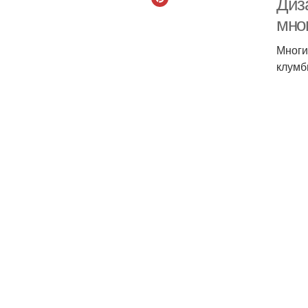
Диз
мно
Многи
клумб