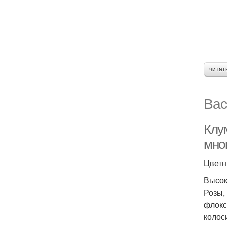
читат
Вас
Клу
мно
Цветн
Высок
Розы,
флокс
колос