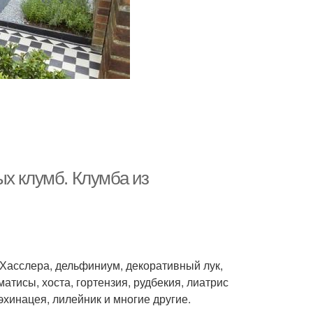
ых клумб. Клумба из
а Хасслера, дельфиниум, декоративный лук,
атисы, хоста, гортензия, рудбекия, лиатрис
эхинацея, лилейник и многие другие.