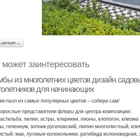
ь дальше →
 может заинтересовать
мбы из многолетних цветов дизайн садов
голетников для начинающих
ик-пазл из самых популярных цветов – собери сам!
орослые представители флоры для центра композиции:
 астильба, лилии, астры, кларикии, пионы, клопогон, клеом
ы, гелениум, зопник руселовский, люпин многолистный, клем
истый, мак, луговые колокольчики, ратибида колоновидная, 