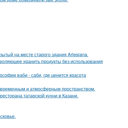
ытый на месте старого здания Arlesiana.
зволяющее хранить продукты без использования
софии ваби - саби, где ценится красота
современным и атмосферным пространством.
есторана татарской кухни в Казани.
сковье.