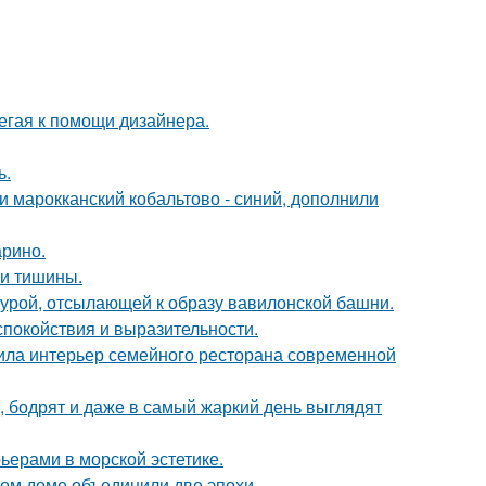
егая к помощи дизайнера.
ь.
и марокканский кобальтово - синий, дополнили
арино.
и и тишины.
ктурой, отсылающей к образу вавилонской башни.
спокойствия и выразительности.
ила интерьер семейного ресторана современной
, бодрят и даже в самый жаркий день выглядят
ьерами в морской эстетике.
ом доме объединили две эпохи.