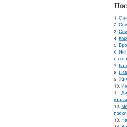
Пос
1.
Сти
2.
Опи
3.
Они
4.
Как
5.
Бро
6.
Инт
его о
7.
В с
8.
Lis
9.
Жил
10.
Ин
11.
Ди
италь
12.
Мя
прохл
13.
На
14.
Ви