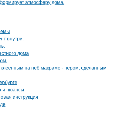
с формирует атмосферу дома.
лемы
нт внутри.
ь.
астного дома
том.
иклеенным на неё макраме - пером, сделанным
ербурге
а и нюансы
говая инструкция
оде