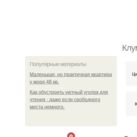
Клу
Популярные материалы
Ц
Маленькая, но практичная квартира
у моря 48 кв.
Как обустроить уютный уголок для
чтения - даже если свободного
места немного.