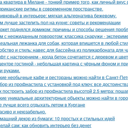
а квартира в Милане - тонкий пример того, как личный вку
риканские ритмы в современном пространстве.
ивковый в интерьере: мягкая альтернатива бежевому.
м лучше застелить пол на кухне: советы и рекомендации
ркет поднялся домиком: причины и способы решения проб
м с неожиданным поворотом: классика снаружи - экспериме
еальная лежанка для собак, которая впишется в любой стил
обство и стиль: навес для бассейна из поликарбоната для ч
фт с настроением - когда бетон сочетается с деревом и цве
центре гостиной - небольшая картина с чёрным фоном и пр
и руками.
кие необычные кафе и рестораны можно найти в Санкт-Пет
бор из профнастила с установкой под ключ: все достоинств
к построить забор из профнастила высотой 2.5 метра: поша
кие уникальные архитектурные объекты можно найти в гор
е лучше всего отдыхать летом в Кургане
асиво и неюзабельно.
машний декор из бумаги: 10 простых и стильных идей
елай сам: как обновить интерьер без денег