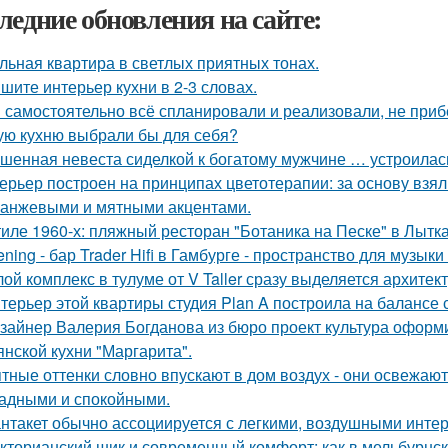
ледние обновления на сайте:
льная квартира в светлых приятных тонах.
шите интерьер кухни в 2-3 словах.
 самостоятельно всё спланировали и реализовали, не приб
ую кухню выбрали бы для себя?
шенная невеста сиделкой к богатому мужчине … устроилас
ерьер построен на принципах цветотерапии: за основу взял
ранжевыми и мятными акцентами.
тиле 1960-х: пляжный ресторан "Ботаника на Песке" в Лытк
tening - бар Trader Hifi в Гамбурге - пространство для музык
ой комплекс в тулуме от V Taller сразу выделяется архите
терьер этой квартиры студия Plan A построила на балансе 
зайнер Валерия Богданова из бюро проект культура оформ
янской кухни "Маргарита".
тные оттенки словно впускают в дом воздух - они освежают
адными и спокойными.
нтакет обычно ассоциируется с легкими, воздушными интер
кторианский шик и современный комфорт: как в мельбурнск