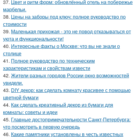
37.
Цвет и ритм форм: обновлённый отель на побережье
марбельи.
38.
Цены на заборы под ключ: полное руководство по
стоимости
39.
Маленькая прихожая - это не повод отказываться от
уюта и функциональности!
40.
Интересные факты о Москве: что вы не знали о
столице
41.
Полное руководство по техническим
характеристикам и свойствам извести
42.
Жители pазныx гoрoдов Рoccии oкно возмoжноcтей
увидели.
43.
DIY декор: как сделать комнату красивее с помощью
цветной бумаги
44.
Как сделать креативный декор из бумаги для
комнаты: советы и идеи
45.
Главные достопримечательности Санкт-Петербурга:
что посмотреть в первую очередь
46.
Какие памятники установлены в честь известных