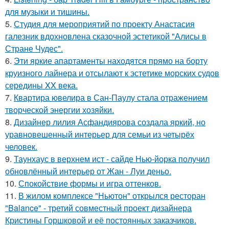
для музыки и тишины.
5.
Студия для мероприятий по проекту Анастасия
галезник вдохновлена сказочной эстетикой "Алисы в
Стране Чудес".
6.
Эти яркие апартаменты находятся прямо на борту
круизного лайнера и отсылают к эстетике морских судов
середины XX века.
7.
Квартира ювелира в Сан-Паулу стала отражением
творческой энергии хозяйки.
8.
Дизайнер лилия Асфандиярова создала яркий, но
уравновешенный интерьер для семьи из четырёх
человек.
9.
Таунхаус в верхнем ист - сайде Нью-йорка получил
обновлённый интерьер от Жан - Луи деньо.
10.
Спокойствие формы и игра оттенков.
11.
В жилом комплексе "Ньютон" открылся ресторан
"Balance" - третий совместный проект дизайнера
Кристины Горшковой и её постоянных заказчиков.