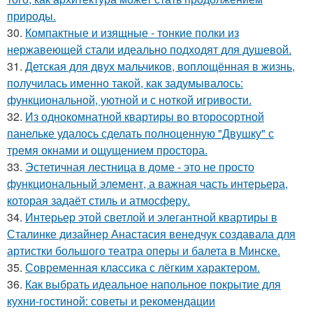
природы.
30.
Компактные и изящные - тонкие полки из
нержавеющей стали идеально подходят для душевой.
31.
Детская для двух мальчиков, воплощённая в жизнь,
получилась именно такой, как задумывалось:
функциональной, уютной и с ноткой игривости.
32.
Из однокомнатной квартиры во второсортной
панельке удалось сделать полноценную "Двушку" с
тремя окнами и ощущением простора.
33.
Эстетичная лестница в доме - это не просто
функциональный элемент, а важная часть интерьера,
которая задаёт стиль и атмосферу.
34.
Интерьер этой светлой и элегантной квартиры в
Сталинке дизайнер Анастасия венедчук создавала для
артистки большого театра оперы и балета в Минске.
35.
Современная классика с лёгким характером.
36.
Как выбрать идеальное напольное покрытие для
кухни-гостиной: советы и рекомендации