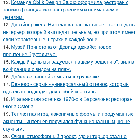
12.
Команда Oblik Design Studio оформила ресторан с
тонким французским настроением и вниманием к
деталям.
13.
Дизайнер женя Николаева рассказывает, как создать
интерьер, который выглядит цельным, но при этом имеет
свои характерные штрихи в каждой зоне.
14.
Музей Принстона от Дэвида аджайе: новое
прочтение брутализма.
15.
Каждый день мы радуемся нашему решению": вилла
во Франции с видом на пляж.
16.
До/после ванной комнаты в хрущёвке.
17.
Бежево - серый - универсальный оттенок, который
идеально подходит для любой квартиры.
18.
Итальянская эстетика 1970-х в Барселоне: ресторан
Gloria Oster a.
19.
Теплая палитра, лаконичные формы и продуманные
акценты - интерьер получился функциональным, но не
скучным.
20.
Очень атмосферный проект, где интерьер стал не