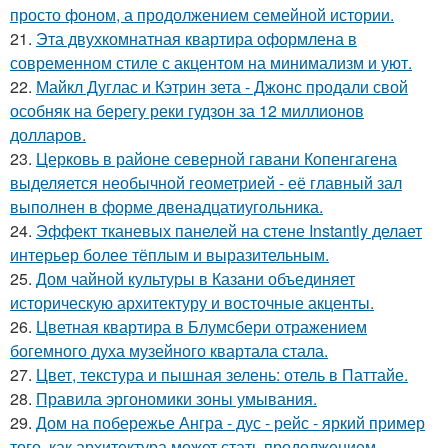
просто фоном, а продолжением семейной истории.
21.
Эта двухкомнатная квартира оформлена в
современном стиле с акцентом на минимализм и уют.
22.
Майкл Дуглас и Кэтрин зета - Джонс продали свой
особняк на берегу реки гудзон за 12 миллионов
долларов.
23.
Церковь в районе северной гавани Копенгагена
выделяется необычной геометрией - её главный зал
выполнен в форме двенадцатиугольника.
24.
Эффект тканевых панелей на стене Instantly делает
интерьер более тёплым и выразительным.
25.
Дом чайной культуры в Казани объединяет
историческую архитектуру и восточные акценты.
26.
Цветная квартира в Блумсбери отражением
богемного духа музейного квартала стала.
27.
Цвет, текстура и пышная зелень: отель в Паттайе.
28.
Правила эргономики зоны умывания.
29.
Дом на побережье Ангра - дус - рейс - яркий пример
того, как архитектура может стать продолжением