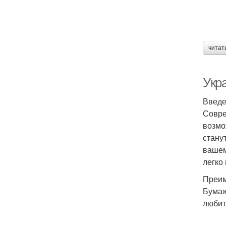
читат
Укра
Введ
Совре
возмо
стану
вашем
легко
Преим
Бумаж
любит