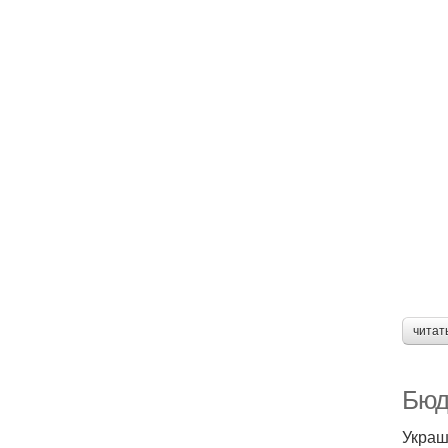
читат
Бюд
Украш