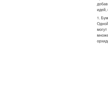
добав
идей,
1. Бу
Одной
могут
множе
орхид