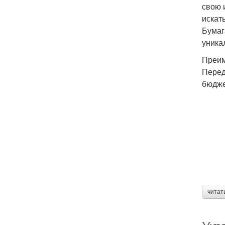
свою 
искат
Бумаг
уника
Преим
Перед
бюдже
читат