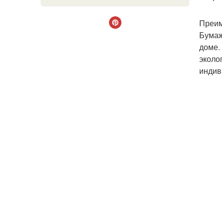
Преим
Бумаж
доме.
эколо
индив