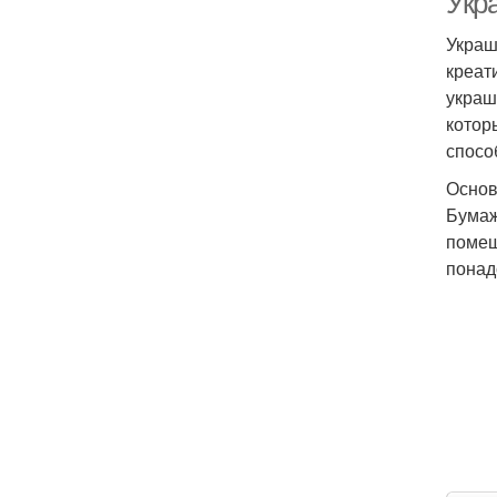
Укра
Украш
креат
украш
котор
спосо
Основ
Бумаж
помещ
понад