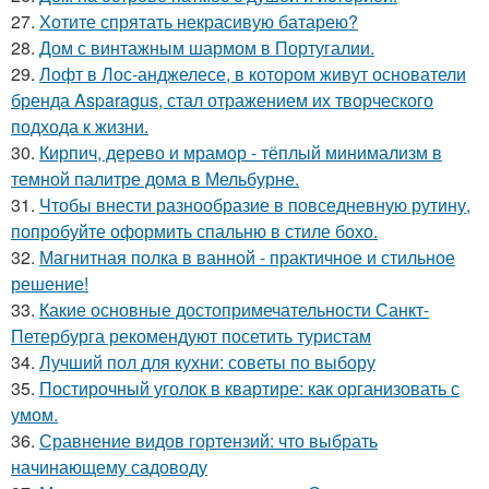
27.
Хотите спрятать некрасивую батарею?
28.
Дом с винтажным шармом в Португалии.
29.
Лофт в Лос-анджелесе, в котором живут основатели
бренда Asparagus, стал отражением их творческого
подхода к жизни.
30.
Кирпич, дерево и мрамор - тёплый минимализм в
темной палитре дома в Мельбурне.
31.
Чтобы внести разнообразие в повседневную рутину,
попробуйте оформить спальню в стиле бохо.
32.
Магнитная полка в ванной - практичное и стильное
решение!
33.
Какие основные достопримечательности Санкт-
Петербурга рекомендуют посетить туристам
34.
Лучший пол для кухни: советы по выбору
35.
Постирочный уголок в квартире: как организовать с
умом.
36.
Сравнение видов гортензий: что выбрать
начинающему садоводу