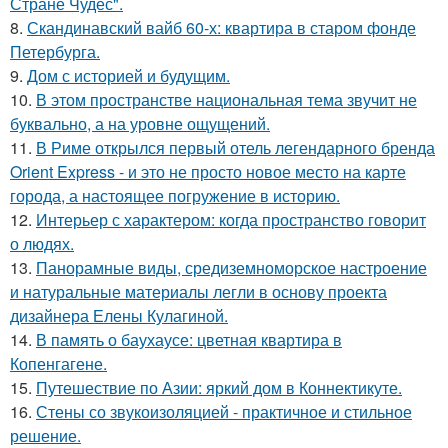
Стране Чудес".
8.
Скандинавский вайб 60-х: квартира в старом фонде
Петербурга.
9.
Дом с историей и будущим.
10.
В этом пространстве национальная тема звучит не
буквально, а на уровне ощущений.
11.
В Риме открылся первый отель легендарного бренда
Orient Express - и это не просто новое место на карте
города, а настоящее погружение в историю.
12.
Интерьер с характером: когда пространство говорит
о людях.
13.
Панорамные виды, средиземноморское настроение
и натуральные материалы легли в основу проекта
дизайнера Елены Кулагиной.
14.
В память о баухаусе: цветная квартира в
Копенгагене.
15.
Путешествие по Азии: яркий дом в Коннектикуте.
16.
Стены со звукоизоляцией - практичное и стильное
решение.