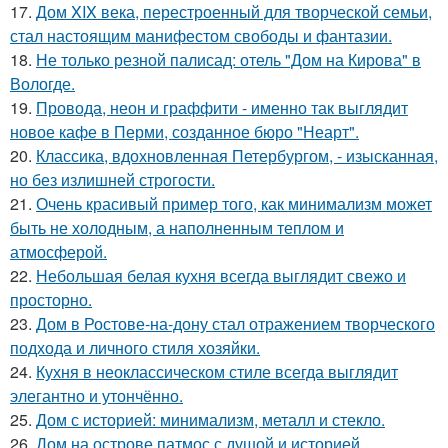
17.
Дом XIX века, перестроенный для творческой семьи,
стал настоящим манифестом свободы и фантазии.
18.
Не только резной палисад: отель "Дом на Кирова" в
Вологде.
19.
Провода, неон и граффити - именно так выглядит
новое кафе в Перми, созданное бюро "Неарт".
20.
Классика, вдохновленная Петербургом, - изысканная,
но без излишней строгости.
21.
Очень красивый пример того, как минимализм может
быть не холодным, а наполненным теплом и
атмосферой.
22.
Небольшая белая кухня всегда выглядит свежо и
просторно.
23.
Дом в Ростове-на-дону стал отражением творческого
подхода и личного стиля хозяйки.
24.
Кухня в неоклассическом стиле всегда выглядит
элегантно и утончённо.
25.
Дом с историей: минимализм, металл и стекло.
26.
Дом на острове патмос с душой и историей.