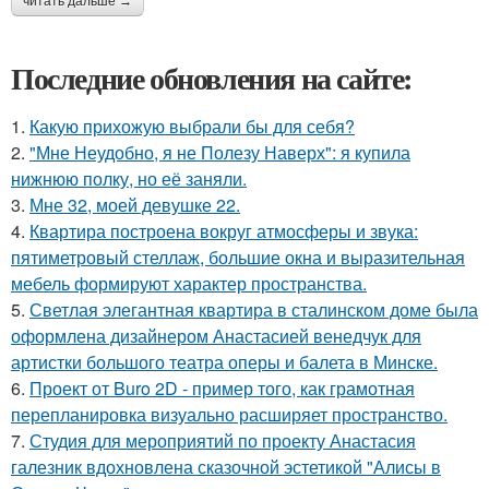
читать дальше →
Последние обновления на сайте:
1.
Какую прихожую выбрали бы для себя?
2.
"Мне Неудобно, я не Полезу Наверх": я купила
нижнюю полку, но её заняли.
3.
Мне 32, моей девушке 22.
4.
Квартира построена вокруг атмосферы и звука:
пятиметровый стеллаж, большие окна и выразительная
мебель формируют характер пространства.
5.
Светлая элегантная квартира в сталинском доме была
оформлена дизайнером Анастасией венедчук для
артистки большого театра оперы и балета в Минске.
6.
Проект от Buro 2D - пример того, как грамотная
перепланировка визуально расширяет пространство.
7.
Студия для мероприятий по проекту Анастасия
галезник вдохновлена сказочной эстетикой "Алисы в