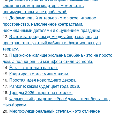
сложная геометрия квартиры может стать
преимуществом, а не проблемой.
11.
Дофаминовый интерьер - это яркое, игривое
пространство, наполненное контрастами,
неожиданными деталями и ощущением праздника.
12.
В этом загородном доме дизайнер создал два
пространства - уютный кабинет и функциональную
террасу.
13.
Парижское жилище жюльена себбана - это не просто
дом, а полноценный манифест стиля Uchronia.
14.
Ёлка - это только начало.
15.
Квартира в стиле минимализм.
16.
Простая идея новогоднего декора.
17.
Pantone: каким будет цвет года 2026.
18.
Тренды 2026: акцент на потолок.
19.
Фермерский дом режиссёра Адама штернберга под
Нью-йорком.
20.
Многофункциональный стеллаж - это отличное