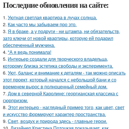
Последние обновления на сайте:
1.
Уютная светлая квартира в лучах солнца.
2.
Как часто мы забываем про это.
3.
Я в браке, а у подруги - ни штампа, ни обязательств,
зато ключи от новой квартиры, которую ей подарил
обеспеченный мужчина.
4.
"А я ведь понимала!
5.
Интерьер создали для творческого владельца,
которому близка эстетика свободы и эксперимента.
6.
Уют, баланс и внимание к деталям - так можно описать
этот проект, который начался с небольшой бани и со
временем вырос в полноценный семейный дом.
7.
Дом в северной Каролине: георгианская классика с
сюрпризом.
8.
Этот интерьер - наглядный пример того, как цвет, свет
и искусство формируют характер пространства.
9.
Свет, воздух и природа здесь - главные герои.
10.
Дизайнер Кристина Потоцкая показывает, как