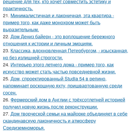
решение для тех, кто хочет совместить эстетику и
практичность.
21.
Минималистичная и лаконичная, эта квартира -
пример того, как даже монохром может быть
выразительным.
22.
Дом Дениз байерн - это воплощение бережного
отношения к истории и личным эмоциям.
23.
Классика, вдохновленная Петербургом, - изысканная,
но без излишней строгости.
24.
Интерьер этого летнего дома - пример того, как
искусство может стать частью повседневной жизни.
25.
Дом, спроектированный Studia 54 в репино,
напоминает роскошную яхту, пришвартованную среди
сосен.
26.
Фермерский дом в Англии с трёхсотлетней историей
получил новую жизнь после реконструкции.
27.
Дом творческой семьи на майорке объединяет в себе
скандинавскую лаконичность и атмосферу
Средиземноморья.