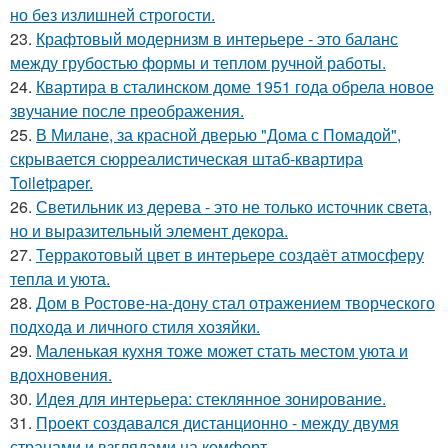
но без излишней строгости.
23.
Крафтовый модернизм в интерьере - это баланс
между грубостью формы и теплом ручной работы.
24.
Квартира в сталинском доме 1951 года обрела новое
звучание после преображения.
25.
В Милане, за красной дверью "Дома с Помадой",
скрывается сюрреалистическая штаб-квартира
Toiletpaper.
26.
Светильник из дерева - это не только источник света,
но и выразительный элемент декора.
27.
Терракотовый цвет в интерьере создаёт атмосферу
тепла и уюта.
28.
Дом в Ростове-на-дону стал отражением творческого
подхода и личного стиля хозяйки.
29.
Маленькая кухня тоже может стать местом уюта и
вдохновения.
30.
Идея для интерьера: стеклянное зонирование.
31.
Проект создавался дистанционно - между двумя
странами и взглядами на комфорт.