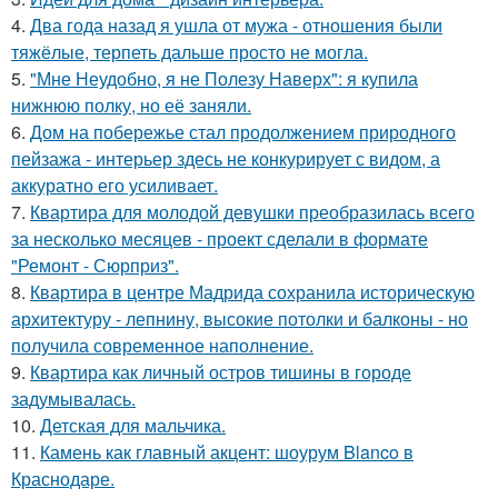
4.
Два года назад я ушла от мужа - отношения были
тяжёлые, терпеть дальше просто не могла.
5.
"Мне Неудобно, я не Полезу Наверх": я купила
нижнюю полку, но её заняли.
6.
Дом на побережье стал продолжением природного
пейзажа - интерьер здесь не конкурирует с видом, а
аккуратно его усиливает.
7.
Квартира для молодой девушки преобразилась всего
за несколько месяцев - проект сделали в формате
"Ремонт - Сюрприз".
8.
Квартира в центре Мадрида сохранила историческую
архитектуру - лепнину, высокие потолки и балконы - но
получила современное наполнение.
9.
Квартира как личный остров тишины в городе
задумывалась.
10.
Детская для мальчика.
11.
Камень как главный акцент: шоурум Blanco в
Краснодаре.