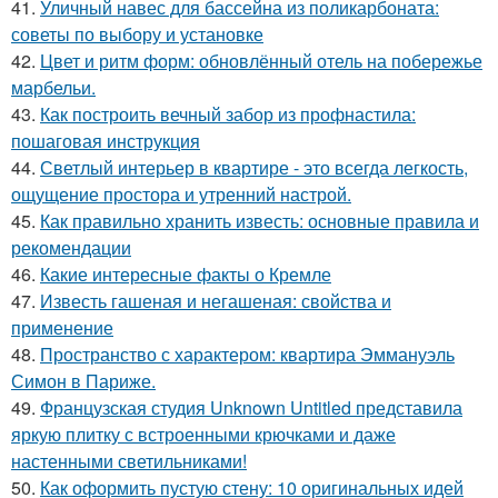
41.
Уличный навес для бассейна из поликарбоната:
советы по выбору и установке
42.
Цвет и ритм форм: обновлённый отель на побережье
марбельи.
43.
Как построить вечный забор из профнастила:
пошаговая инструкция
44.
Светлый интерьер в квартире - это всегда легкость,
ощущение простора и утренний настрой.
45.
Как правильно хранить известь: основные правила и
рекомендации
46.
Какие интересные факты о Кремле
47.
Известь гашеная и негашеная: свойства и
применение
48.
Пространство с характером: квартира Эммануэль
Симон в Париже.
49.
Французская студия Unknown Untitled представила
яркую плитку с встроенными крючками и даже
настенными светильниками!
50.
Как оформить пустую стену: 10 оригинальных идей