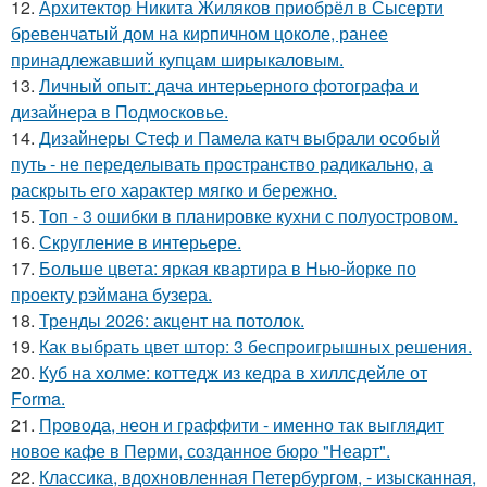
12.
Архитектор Никита Жиляков приобрёл в Сысерти
бревенчатый дом на кирпичном цоколе, ранее
принадлежавший купцам ширыкаловым.
13.
Личный опыт: дача интерьерного фотографа и
дизайнера в Подмосковье.
14.
Дизайнеры Стеф и Памела катч выбрали особый
путь - не переделывать пространство радикально, а
раскрыть его характер мягко и бережно.
15.
Топ - 3 ошибки в планировке кухни с полуостровом.
16.
Скругление в интерьере.
17.
Больше цвета: яркая квартира в Нью-йорке по
проекту рэймана бузера.
18.
Тренды 2026: акцент на потолок.
19.
Как выбрать цвет штор: 3 беспроигрышных решения.
20.
Куб на холме: коттедж из кедра в хиллсдейле от
Forma.
21.
Провода, неон и граффити - именно так выглядит
новое кафе в Перми, созданное бюро "Неарт".
22.
Классика, вдохновленная Петербургом, - изысканная,