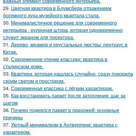
важный элемент современного интерьера.
29.
Цветная квартира в Блумсбери отражением
богемного духа музейного квартала стала.
30.
Минималистичное решение для современного
интерьера - рулонная штора, которая одновременно
служит экраном для проектора.
31.
Дерево, мрамор и хрустальные люстры: пентхаус в
Китае.
32.
Современное чтение классики: квартира в
сталинском доме.
33.
Квартира, которая нашлась случайно, сразу покорила
своим светом и простором.
34.
Современная классика с лёгким характером.
35.
Как восстановить паркет после затопления: шаг за
шагом
36.
Почему поднялся паркет в прихожей: основные
причины
37.
Уютный минимализм в Антверпене: квартира с
характером.