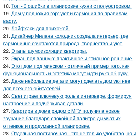
18.
Топ - 3 ошибки в планировке кухни с полуостровом.
19.
Дом у подножия гор: уют и гармония по правилам
васту.
20.
Лайфхаки для прихожей.
21.
Дизайнер Милана колодник создала интерьер, где
гармонично сочетаются природа, творчество и уют.
22.
Этапы шумоизоляции квартиры.
23.
Экран под ванную: практичное и стильное решение.
24.
Этот дом под минском - отличный пример того, как
функциональность и эстетика могут идти рука об руку.
25.
Даже небольшие детали могут сделать дом уютнее
для всех его обитателей.
26.
Свет играет ключевую роль в интерьере, формируя
настроение и подчёркивая детали.
27.
Квартира в доме рядом с МГУ получила новое
звучание благодаря спокойной палитре дымчатых
оттенков и продуманной планировке.
28.
Отдельная постирочная - это не только удобство, но и