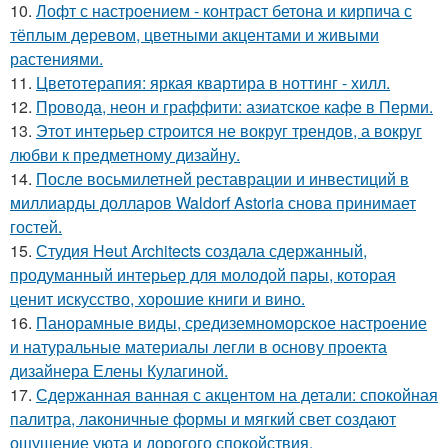
10.
Лофт с настроением - контраст бетона и кирпича с
тёплым деревом, цветными акцентами и живыми
растениями.
11.
Цветотерапия: яркая квартира в ноттинг - хилл.
12.
Провода, неон и граффити: азиатское кафе в Перми.
13.
Этот интерьер строится не вокруг трендов, а вокруг
любви к предметному дизайну.
14.
После восьмилетней реставрации и инвестиций в
миллиарды долларов Waldorf Astoria снова принимает
гостей.
15.
Студия Heut Architects создала сдержанный,
продуманный интерьер для молодой пары, которая
ценит искусство, хорошие книги и вино.
16.
Панорамные виды, средиземноморское настроение
и натуральные материалы легли в основу проекта
дизайнера Елены Кулагиной.
17.
Сдержанная ванная с акцентом на детали: спокойная
палитра, лаконичные формы и мягкий свет создают
ощущение уюта и дорогого спокойствия.