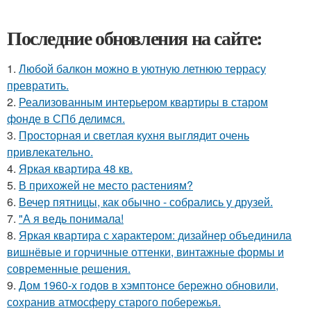
Последние обновления на сайте:
1.
Любой балкон можно в уютную летнюю террасу
превратить.
2.
Реализованным интерьером квартиры в старом
фонде в СПб делимся.
3.
Просторная и светлая кухня выглядит очень
привлекательно.
4.
Яркая квартира 48 кв.
5.
В прихожей не место растениям?
6.
Вечер пятницы, как обычно - собрались у друзей.
7.
"А я ведь понимала!
8.
Яркая квартира с характером: дизайнер объединила
вишнёвые и горчичные оттенки, винтажные формы и
современные решения.
9.
Дом 1960-х годов в хэмптонсе бережно обновили,
сохранив атмосферу старого побережья.